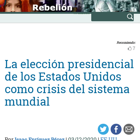
Skip
INICIO
to
Avanzada
content
Recomiendo:
7
La elección presidencial
de los Estados Unidos
como crisis del sistema
mundial
Por
|
03/12/2020
|
EE.UU.
Isaac Enríquez Pérez