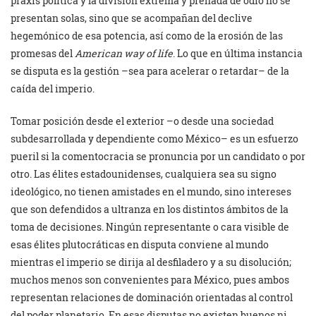
praxis política y la división extrema y preñada de odio no se
presentan solas, sino que se acompañan del declive
hegemónico de esa potencia, así como de la erosión de las
promesas del
American way of life
. Lo que en última instancia
se disputa es la gestión –sea para acelerar o retardar– de la
caída del imperio.
Tomar posición desde el exterior –o desde una sociedad
subdesarrollada y dependiente como México– es un esfuerzo
pueril si la comentocracia se pronuncia por un candidato o por
otro. Las élites estadounidenses, cualquiera sea su signo
ideológico, no tienen amistades en el mundo, sino intereses
que son defendidos a ultranza en los distintos ámbitos de la
toma de decisiones. Ningún representante o cara visible de
esas élites plutocráticas en disputa conviene al mundo
mientras el imperio se dirija al desfiladero y a su disolución;
muchos menos son convenientes para México, pues ambos
representan relaciones de dominación orientadas al control
del poder planetario. En esas disputas no existen buenos ni