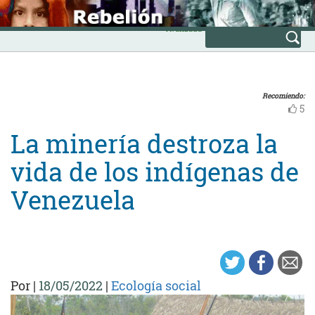
Skip
INICIO
to
Avanzada
content
Recomiendo:
5
La minería destroza la
vida de los indígenas de
Venezuela
Por
|
18/05/2022
|
Ecología social