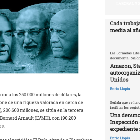
LABORAL Y 
Cada trabaj
media al año
Las Jornadas Libe
documental
Union
Amazon, Sta
autoorganiz
Unidos
Enric Llopis
or a los 250.000 millones de dólares; la
one de una riqueza valorada en cerca de
Señala que se ha o
facilitar los regis
 206.600 millones, se sitúa en la tercera
Una denunci
n Bernard Arnault (LVMH), con 190.200
Inspección 
es.
expediente 
Enric Llopis