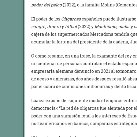
poder del palco
(2022); o la familia Molins (Cementos
El poder de los
Oligarcas
españoles puede ilustrarse
sangre, dinero y fútbol
(2022) y
Machismo, mafia y co
cajera de los supermercados Mercadona tendría que t
acumular la fortuna del presidente de la cadena, Ju
O como resume, en una frase, la examante del rey e
un centenar de personas controlan el estado español,
empresaria alemana denunció en 2021 al exmonarca e
de acoso y amenazas; dos años después resultó absu
por el cobro de comisiones millonarias y delito fiscal
Loaiza expone del siguiente modo el engarce entre el
democracia-: “La red de oligarcas fue alentada por 
poder con una sumisión total a los intereses de Esta
norteamericanos en bancos, compañías estratégicas 