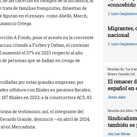
 de las cacerías en tiempos de la dictadura, al
«concebido 
 trata de familias franquistas, dinastías de
J. Luis Carpintero
e figuran en el ensayo- como Abelló, March,
 Amancio Ortega.
Migrantes, 
nacional
ección A Fondo, pone el acento en la creciente
J. Luis Carpintero
garcas
; citando a Forbes y Oxfam, el centenar
l aumentó el 37% en 2023 respecto al año
es de personas que se hallan en riesgo de
Reseña de "La tran
Reyes Casado Gil
El renacer 
arrolladas por estas grandes empresas; por
español en e
dades
offshore
con filiales en paraísos fiscales;
187 filiales en 2023; o la constructora ACS, 82.
Jesús Aller
Reseña del libro "
orma de testimonio; así, el integrante del
Sindicalism
Gerardo Grande, denunció –en abril de 2024,
también se 
oral en Mercadona:
Jon Las Heras