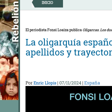
Skip
INICIO
to
content
El periodista Fonsi Loaiza publica
Oligarcas. Los d
La oligarquía españ
apellidos y trayecto
Por
|
07/11/2024
|
España
Enric Llopis