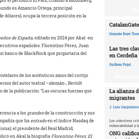
por el periódico El País, citando a Bloomberg,
 mundo es Amancio Ortega, principal
CRI
de dólares); ocupa la tercera posición en la
CatalanGate:
Gonzalo Boye Tuss
dueños de España
, editado en 2024 por Akal -en
jecutivos españoles: Florentino Pérez, Juan
Las tres cl
 un banco de BlackRock que propietaria del
en Cerdeña
Guillem Pujol
entelares de los auténticos amos del cortijo
INMIGRACIÓN
versos del autor teatral –alemán-, Bertolt
La alianza d
lo de la publicación: “Las oscuras fuerzas que
migrantes
J. Luis Carpintero
ferencia a los
grandes
de la construcción y sus
compañía que ha
entrado
en el índice Nasdaq de
Los colectivos crit
vulnerabilidad y 
iona); el presidente del Real Madrid,
ONG califica
blicó en Akal la biografía
Florentino Pérez. El