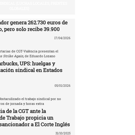
SINDICAL (LUCHAS LOCALES, FRENTES
GLOBALES)
ador genera 262.730 euros de
, pero solo recibe 39.900
17/04/2026
rtarias de CGT-València presentan el
s Strike Again
, de Eduardo Lozano
rbucks, UPS: huelgas y
ación sindical en Estados
05/01/2026
bstaculizado el trabajo sindical por no
tros de jornada y horas extra
a de la CGT ante la
de Trabajo propicia un
sancionador a El Corte Inglés
31/10/2025