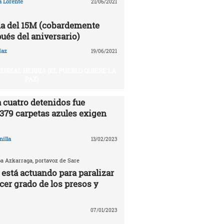
a Lorente
21/06/2021
a del 15M (cobardemente
ués del aniversario)
íaz
19/06/2021
USKAL HERRIA (EL PUEBLO QUIERE LA
PAZ)
 cuatro detenidos fue
.379 carpetas azules exigen
nilla
13/02/2023
ba Azkarraga, portavoz de Sare
 está actuando para paralizar
rcer grado de los presos y
07/01/2023