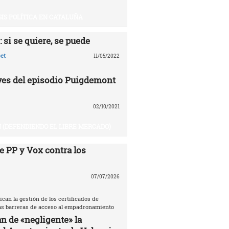
SIS POLÍTICA EN CATALUÑA
 si se quiere, se puede
et
11/05/2022
aves del episodio Puigdemont
02/10/2021
 (DEFENDIENDO EL LIBRE MERCADO)
e PP y Vox contra los
07/07/2026
ican la gestión de los certificados de
las barreras de acceso al empadronamiento
n de «negligente» la