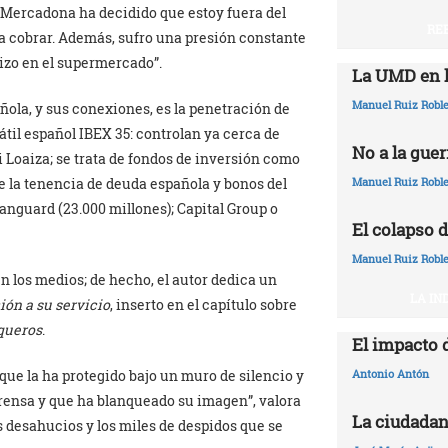
. Mercadona ha decidido que estoy fuera del
RE
 a cobrar. Además, sufro una presión constante
lizo en el supermercado”.
La UMD en l
Manuel Ruiz Robl
ñola, y sus conexiones, es la penetración de
til español IBEX 35: controlan ya cerca de
No a la guer
i Loaiza; se trata de fondos de inversión como
e la tenencia de deuda española y bonos del
Manuel Ruiz Robl
anguard (23.000 millones); Capital Group o
El colapso d
Manuel Ruiz Robl
n los medios; de hecho, el autor dedica un
LA IN
ón a su servicio
, inserto en el capítulo sobre
nqueros
.
El impacto 
que la ha protegido bajo un muro de silencio y
Antonio Antón
prensa y que ha blanqueado su imagen”, valora
La ciudadan
s desahucios y los miles de despidos que se