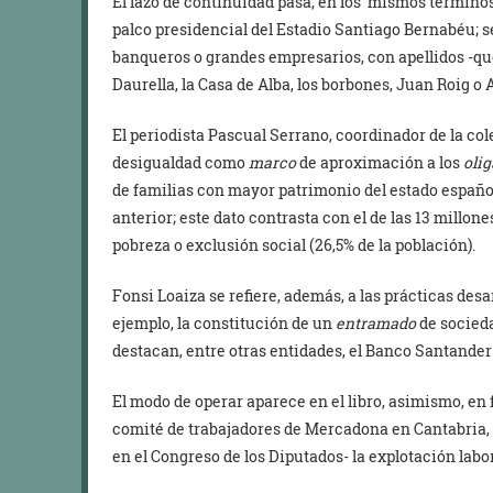
El lazo de continuidad pasa, en los mismos términos,
palco presidencial del Estadio Santiago Bernabéu; se
banqueros o grandes empresarios, con apellidos -qu
Daurella, la Casa de Alba, los borbones, Juan Roig o
El periodista Pascual Serrano, coordinador de la col
desigualdad como
marco
de aproximación a los
oli
de familias con mayor patrimonio del estado españo
anterior; este dato contrasta con el de las 13 millon
pobreza o exclusión social (26,5% de la población).
Fonsi Loaiza se refiere, además, a las prácticas des
ejemplo, la constitución de un
entramado
de socie
destacan, entre otras entidades, el Banco Santander: 
El modo de operar aparece en el libro, asimismo, en f
comité de trabajadores de Mercadona en Cantabria, 
en el Congreso de los Diputados- la explotación lab