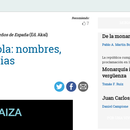
Recomiendo:
MONA
7
ueños de España
(Ed. Akal)
De la monar
ola: nombres,
Pablo A. Martin Bo
rias
La república cumpl
proclamación en 1
Monarquía i
vergüenza
Tomás F. Ruiz
Juan Carlos,
Daniel Campione
POR UNA VI