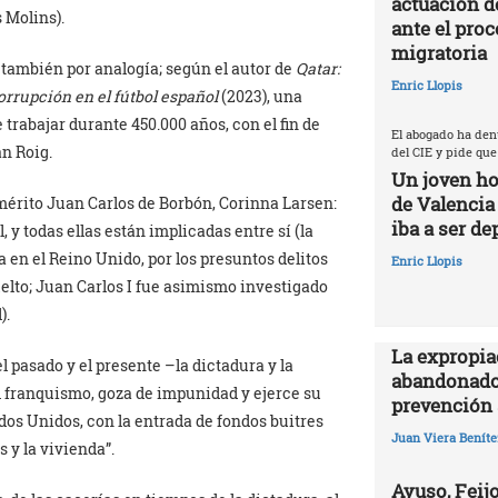
actuación d
 Molins).
ante el proc
migratoria
 también por analogía; según el autor de
Qatar:
Enric Llopis
rrupción en el fútbol español
(2023), una
rabajar durante 450.000 años, con el fin de
El abogado ha den
an Roig.
del CIE y pide que
Un joven ho
de Valencia
mérito Juan Carlos de Borbón, Corinna Larsen:
iba a ser de
 y todas ellas están implicadas entre sí (la
n el Reino Unido, por los presuntos delitos
Enric Llopis
elto; Juan Carlos I fue asimismo investigado
).
La expropia
 pasado y el presente –la dictadura y la
abandonado
el franquismo, goza de impunidad y ejerce su
prevención 
dos Unidos, con la entrada de fondos buitres
Juan Viera Beníte
y la vivienda”.
Ayuso, Feijo