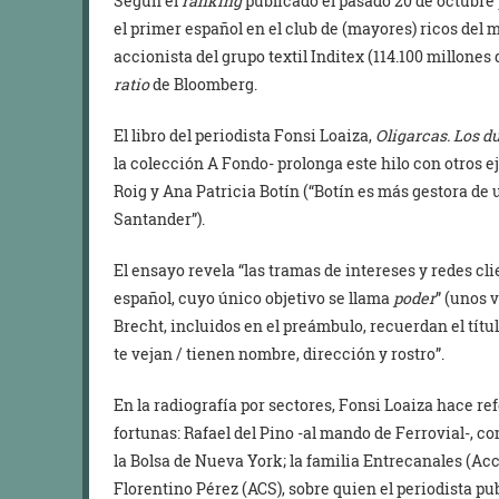
Según el
ranking
publicado el pasado 20 de octubre 
el primer español en el club de (mayores) ricos del
accionista del grupo textil Inditex (114.100 millones 
ratio
de Bloomberg.
El libro del periodista Fonsi Loaiza,
Oligarcas. Los 
la colección A Fondo- prolonga este hilo con otros e
Roig y Ana Patricia Botín (“Botín es más gestora de
Santander”).
El ensayo revela “las tramas de intereses y redes cli
español, cuyo único objetivo se llama
poder
” (unos 
Brecht, incluidos en el preámbulo, recuerdan el títu
te vejan / tienen nombre, dirección y rostro”.
En la radiografía por sectores, Fonsi Loaiza hace re
fortunas: Rafael del Pino -al mando de Ferrovial-, 
la Bolsa de Nueva York; la familia Entrecanales (Acc
Florentino Pérez (ACS), sobre quien el periodista pu