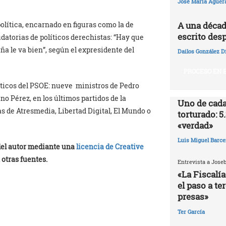
José María Agüer
A una décad
política, encarnado en figuras como la de
escrito desp
udatorias de políticos derechistas: “Hay que
aña le va bien”, según el expresidente del
Dailos González D
PROCESO EN E
íticos del PSOE: nueve ministros de Pedro
no Pérez, en los últimos partidos de la
Uno de cada
 de Atresmedia, Libertad Digital, El Mundo o
torturado: 5
«verdad»
Luis Miguel Barce
 del autor mediante una
licencia de Creative
 otras fuentes.
Entrevista a Jose
«La Fiscalía
el paso a te
presas»
Ter García