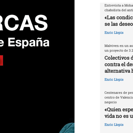
Entrevista a Moh
chabolista del ant
«Las condic
se las deseo
Enric Llopis
Malviven en un as
un proyecto de 3.
Colectivos 
contra el de
alternativa 
Enric Llopis
Centenares de per
centro de Valencia
negocio
«Quien espec
vida no es 
Enric Llopis