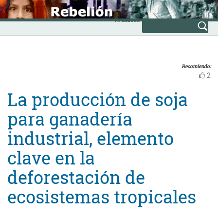
Skip
INICIO
to
Avanzada
content
Recomiendo:
2
La producción de soja
para ganadería
industrial, elemento
clave en la
deforestación de
ecosistemas tropicales