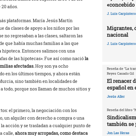
«concebido 
 20 años.
J. Luis Carpintero
más plataformas. María Jesús Martín
Migrantes, 
e da clases de apoyo a los niños por las
nacional
e no regresaban a las clases, saltaron las
e que había muchas familias a las que
J. Luis Carpintero
la hipoteca. Entonces salimos con una
fas de las hipotecas». Fue así como nació
la
milias afectadas.
Hoy son ya ocho
Reseña de "La tran
do en los últimos tiempos, y ahora están
Reyes Casado Gil
El renacer 
urcia, sino también en localidades de
español en e
 a todo, porque nos llaman de muchos sitios y
Jesús Aller
Reseña del libro "
tos: el primero, la negociación con los
Sindicalism
go, un alquiler con derecho a compra o una
también se 
a la acción y se trasladan a cualquier punto de
a calle,
ahora muy arropadas, como destaca
Jon Las Heras