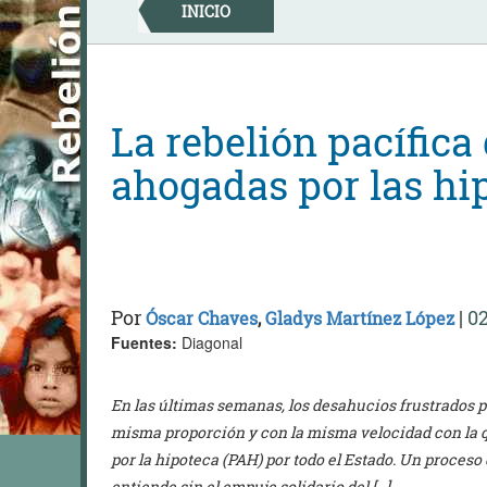
Skip
INICIO
to
content
La rebelión pacífica
ahogadas por las hi
Por
|
02
Óscar Chaves
,
Gladys Martínez López
Fuentes:
Diagonal
En las últimas semanas, los desahucios frustrados p
misma proporción y con la misma velocidad con la q
por la hipoteca (PAH) por todo el Estado. Un proces
entiende sin el empuje solidario del […]