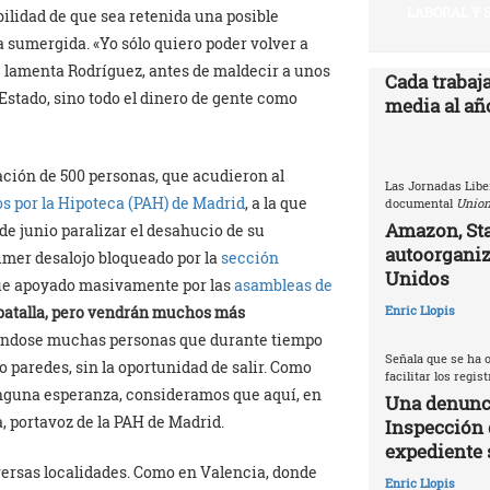
LABORAL Y 
ibilidad de que sea retenida una posible
sumergida. «Yo sólo quiero poder volver a
e lamenta Rodríguez, antes de maldecir a unos
Cada trabaj
Estado, sino todo el dinero de gente como
media al año
ación de 500 personas, que acudieron al
Las Jornadas Libe
s por la Hipoteca (PAH) de Madrid
, a la que
documental
Union
Amazon, Sta
de junio paralizar el desahucio de su
autoorganiz
rimer desalojo bloqueado por la
sección
Unidos
ue apoyado masivamente por las
asambleas de
batalla, pero vendrán muchos más
Enric Llopis
ándose muchas personas que durante tiempo
Señala que se ha o
 paredes, sin la oportunidad de salir. Como
facilitar los regis
ninguna esperanza, consideramos que aquí, en
Una denunci
a, portavoz de la PAH de Madrid.
Inspección 
expediente 
versas localidades. Como en Valencia, donde
Enric Llopis