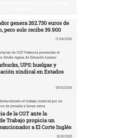
SINDICAL (LUCHAS LOCALES, FRENTES
GLOBALES)
ador genera 262.730 euros de
, pero solo recibe 39.900
17/04/2026
rtarias de CGT-València presentan el
s Strike Again
, de Eduardo Lozano
rbucks, UPS: huelgas y
ación sindical en Estados
05/01/2026
bstaculizado el trabajo sindical por no
tros de jornada y horas extra
a de la CGT ante la
de Trabajo propicia un
sancionador a El Corte Inglés
31/10/2025