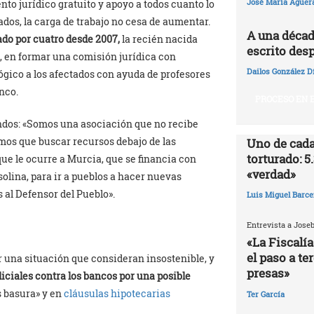
José María Agüer
to jurídico gratuito y apoyo a todos cuanto lo
ados, la carga de trabajo no cesa de aumentar.
A una décad
ado por cuatro desde 2007,
la recién nacida
escrito desp
, en formar una comisión jurídica con
Dailos González D
lógico a los afectados con ayuda de profesores
nco.
PROCESO EN E
ondos: «Somos una asociación que no recibe
mos que buscar recursos debajo de las
Uno de cada
torturado: 5
que le ocurre a Murcia, que se financia con
«verdad»
olina, para ir a pueblos a hacer nuevas
 al Defensor del Pueblo».
Luis Miguel Barce
Entrevista a Jose
«La Fiscalía
el paso a te
 una situación que consideran insostenible, y
presas»
diciales contra los bancos por una posible
s basura» y en
cláusulas hipotecarias
Ter García