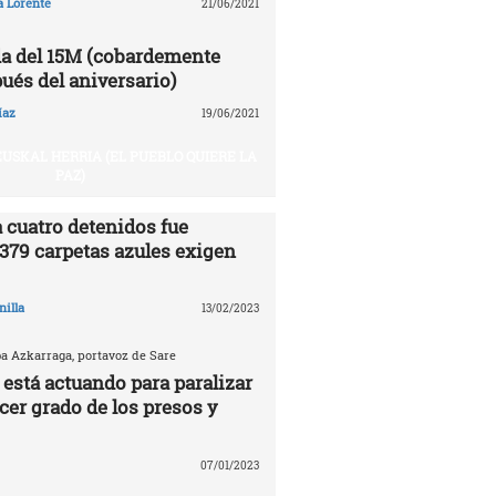
a Lorente
21/06/2021
a del 15M (cobardemente
ués del aniversario)
íaz
19/06/2021
USKAL HERRIA (EL PUEBLO QUIERE LA
PAZ)
 cuatro detenidos fue
.379 carpetas azules exigen
nilla
13/02/2023
ba Azkarraga, portavoz de Sare
 está actuando para paralizar
rcer grado de los presos y
07/01/2023