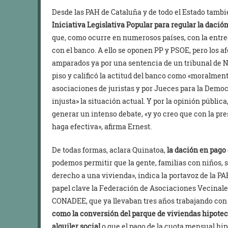
Desde las PAH de Cataluña y de todo el Estado tamb
Iniciativa Legislativa Popular para regular la dació
que, como ocurre en numerosos países, con la entreg
con el banco. A ello se oponen PP y PSOE, pero los 
amparados ya por una sentencia de un tribunal de N
piso y calificó la actitud del banco como «moralme
asociaciones de juristas y por Jueces para la Democ
injusta» la situación actual. Y por la opinión públic
generar un intenso debate, «y yo creo que con la pr
haga efectiva», afirma Ernest.
De todas formas, aclara Quinatoa,
la dación en pago 
podemos permitir que la gente, familias con niños, s
derecho a una vivienda», indica la portavoz de la P
papel clave la Federación de Asociaciones Vecinale
CONADEE, que ya llevaban tres años trabajando con 
como la conversión del parque de viviendas hipotec
alquiler social
o que el pago de la cuota mensual hip