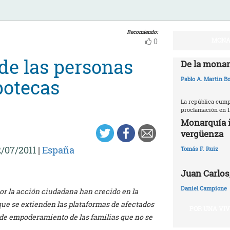
Recomiendo:
MONA
0
 de las personas
De la monar
potecas
Pablo A. Martin Bo
La república cumpl
proclamación en 1
Monarquía i
vergüenza
/07/2011
|
España
Tomás F. Ruiz
Juan Carlos,
Daniel Campione
or la acción ciudadana han crecido en la
ue se extienden las plataformas de afectados
POR UNA VI
o de empoderamiento de las familias que no se