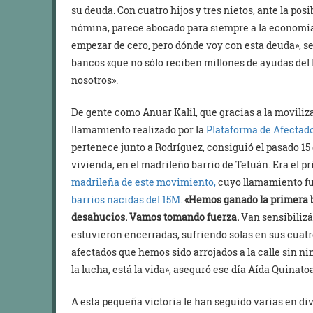
su deuda. Con cuatro hijos y tres nietos, ante la pos
nómina, parece abocado para siempre a la economía 
empezar de cero, pero dónde voy con esta deuda», s
bancos «que no sólo reciben millones de ayudas del 
nosotros».
De gente como Anuar Kalil, que gracias a la moviliz
llamamiento realizado por la
Plataforma de Afectado
pertenece junto a Rodríguez, consiguió el pasado 15 
vivienda, en el madrileño barrio de Tetuán. Era el p
madrileña de este movimiento,
cuyo llamamiento f
barrios nacidas del 15M.
«Hemos ganado la primera 
desahucios. Vamos tomando fuerza.
Van sensibiliz
estuvieron encerradas, sufriendo solas en sus cuatro
afectados que hemos sido arrojados a la calle sin 
la lucha, está la vida», aseguró ese día Aída Quinato
A esta pequeña victoria le han seguido varias en di