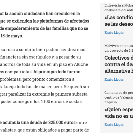
Entrevista a Moh
chabolista del ant
or la acción ciudadana han crecido en la
«Las condic
ue se extienden las plataformas de afectados
se las deseo
o de empoderamiento de las familias que no se
Enric Llopis
 15 de mayo.
Malviven en un as
 su rostro sombrío bien podían ser diez más.
un proyecto de 3.
financiera sin escrúpulos y, a pesar de su
Colectivos 
contra el de
 ahorros de toda su vida en un piso en Aluche
alternativa 
dos compatriotas.
Al principio todo fueron
n problemas, pero pronto comenzaron a
Enric Llopis
s. Luego todo fue de mal en peor. Se quedó sin
Centenares de per
ograr paralizar in extremis la primera subasta
centro de Valencia
 poder conseguir los 4.100 euros de costas
negocio
«Quien espec
vida no es 
ue acumula una deuda de 325.000 euros
entre
Enric Llopis
avalistas, que están obligados a pagar parte de