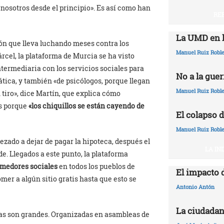
 nosotros desde el principio». Es así como han
RE
La UMD en l
ón que lleva luchando meses contra los
Manuel Ruiz Robl
rcel, la plataforma de Murcia se ha visto
ntermediaria con los servicios sociales para
No a la guer
ática, y también «de psicólogos, porque llegan
Manuel Ruiz Robl
 tiro», dice Martín, que explica cómo
os porque
«los chiquillos se están cayendo de
El colapso d
Manuel Ruiz Robl
zado a dejar de pagar la hipoteca, después el
LA IN
e. Llegados a este punto, la plataforma
omedores sociales
en todos los pueblos de
El impacto 
mer a algún sitio gratis hasta que esto se
Antonio Antón
La ciudadan
rmas son grandes. Organizadas en asambleas de