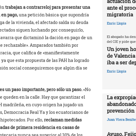
actuación d
ante el proc
ién
trabajan a contrarreloj para presentar una
migratoria
n en pago,
una petición básica que supondría
a de la vivienda, el afectado salda su deuda
Enric Llopis
afectados siguen luchando por conseguirlo,
El abogado ha den
avarra que dictaminó la dación en pago de un
del CIE y pide que
nte rechazable». Amparados también por
Un joven ho
racia, que califica de «manifiestamente
de Valencia
a, ya que esta propuesta de las PAH ha logrado
iba a ser de
esión social conseguiremos que algún día se
Enric Llopis
es un paso importante, pero sólo un paso.
«No
La expropia
e queden en la calle. Hay que garantizar el
abandonado
AH madrileña, en cuyo origen ha jugado un
prevención 
s, Democracia Real Ya y los ecuatorianos de
hipotecados. Por ello,
reclaman medidas
Juan Viera Beníte
adas de primera residencia en casas de
Ayuso, Feijo
otecaria nunca sea superior al 30% de los