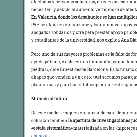
afectados y personas solidarias, ofrecen asesoramien
necesiten, y debido al aumento vertiginoso de afect
En Valencia, donde los desahucios se han multiplic
PAH se afana en organizarse y lograr nuevos apoyos
abogados solidarios y otra para prestar apoyo psico
y estudiantes de la universidad, nos explica Ana Bla
Pero uno de sus mayores problemas es la falta de f
ayuda pública, y esto es una limitación porque tene
piedras», dice Ernest desde Barcelona. Es lo mismo 
chapas que venden a un euro. «Así sacamos para gas
plataformas y para hacer fotocopias que entregamos
Mirando al futuro
De este modo se siguen organizando para denunciar
solicitan también
la apertura de investigaciones ju
«estafa sistemática»
materializada en las «hipoteca
abusivas
.