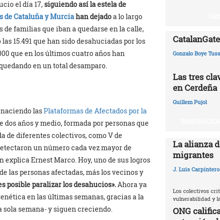
cio el día 17,
siguiendo así la estela de
 de Cataluña y Murcia
han dejado
a lo largo
CRI
 de familias que iban a quedarse en la calle,
CatalanGate:
 las 15.491 que han sido desahuciadas por los
.000 que en los últimos cuatro años han
Gonzalo Boye Tuss
 quedando en un total desamparo.
Las tres cl
en Cerdeña
Guillem Pujol
n naciendo las
Plataformas de Afectados por la
INMIGRACIÓN
ce dos años y medio, formada por personas que
da de diferentes colectivos, como V de
La alianza d
 detectaron un número cada vez mayor de
migrantes
n explica Ernest Marco. Hoy, uno de sus logros
J. Luis Carpintero
e las personas afectadas, más los vecinos y
es posible paralizar los desahucios».
Ahora ya
Los colectivos crit
renética en las últimas semanas, gracias a la
vulnerabilidad y 
 sola semana- y siguen creciendo.
ONG califica