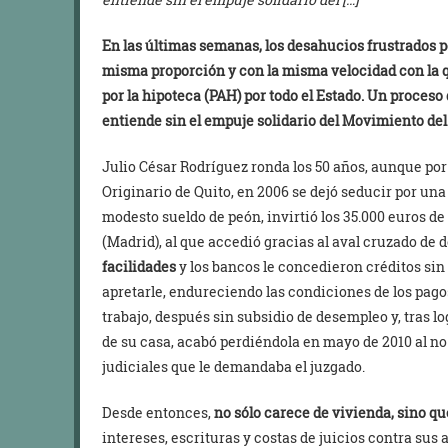
En las últimas semanas, los desahucios frustrados p
misma proporción y con la misma velocidad con la q
por la hipoteca (PAH) por todo el Estado. Un proces
entiende sin el empuje solidario del Movimiento del
Julio César Rodríguez ronda los 50 años, aunque por
Originario de Quito, en 2006 se dejó seducir por una 
modesto sueldo de peón, invirtió los 35.000 euros de
(Madrid), al que accedió gracias al aval cruzado de 
facilidades
y los bancos le concedieron créditos si
apretarle, endureciendo las condiciones de los pago
trabajo, después sin subsidio de desempleo y, tras l
de su casa, acabó perdiéndola en mayo de 2010 al no
judiciales que le demandaba el juzgado.
Desde entonces,
no sólo carece de vivienda, sino q
intereses, escrituras y costas de juicios contra sus 