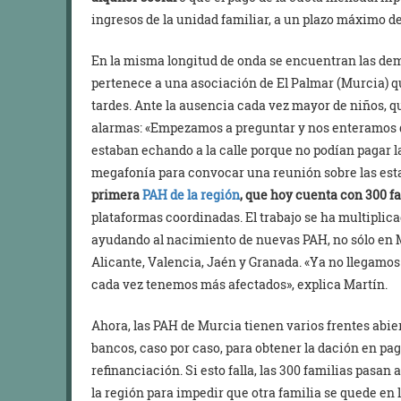
ingresos de la unidad familiar, a un plazo máximo de
En la misma longitud de onda se encuentran las de
pertenece a una asociación de El Palmar (Murcia) qu
tardes. Ante la ausencia cada vez mayor de niños, qu
alarmas: «Empezamos a preguntar y nos enteramos d
estaban echando a la calle porque no podían pagar 
megafonía para convocar una reunión sobre las esta
primera
PAH de la región
, que hoy cuenta con 300 fa
plataformas coordinadas. El trabajo se ha multiplica
ayudando al nacimiento de nuevas PAH, no sólo en M
Alicante, Valencia, Jaén y Granada. «Ya no llegamos
cada vez tenemos más afectados», explica Martín.
Ahora, las PAH de Murcia tienen varios frentes abier
bancos, caso por caso, para obtener la dación en pa
refinanciación. Si esto falla, las 300 familias pasan 
la región para impedir que otra familia se quede en l