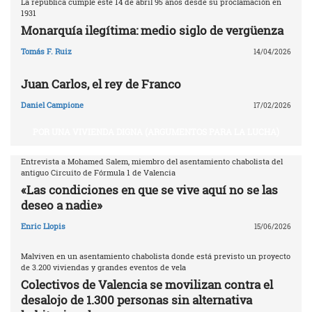
La república cumple este 14 de abril 95 años desde su proclamación en
1931
Monarquía ilegítima: medio siglo de vergüenza
Tomás F. Ruiz
14/04/2026
Juan Carlos, el rey de Franco
Daniel Campione
17/02/2026
POR UNA VIVIENDA DIGNA (ARGUMENTOS PARA LA LUCHA)
Entrevista a Mohamed Salem, miembro del asentamiento chabolista del
antiguo Circuito de Fórmula 1 de Valencia
«Las condiciones en que se vive aquí no se las
deseo a nadie»
Enric Llopis
15/06/2026
Malviven en un asentamiento chabolista donde está previsto un proyecto
de 3.200 viviendas y grandes eventos de vela
Colectivos de Valencia se movilizan contra el
desalojo de 1.300 personas sin alternativa