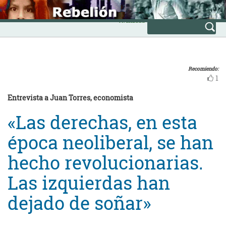
Skip
INICIO
to
Avanzada
content
Recomiendo:
1
Entrevista a Juan Torres, economista
«Las derechas, en esta
época neoliberal, se han
hecho revolucionarias.
Las izquierdas han
dejado de soñar»