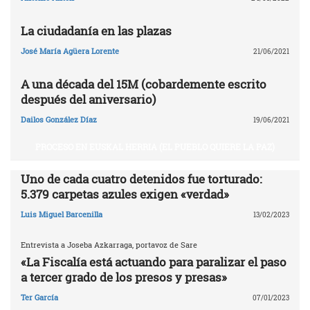
La ciudadanía en las plazas
José María Agüera Lorente
21/06/2021
A una década del 15M (cobardemente escrito
después del aniversario)
Dailos González Díaz
19/06/2021
PROCESO EN EUSKAL HERRIA (EL PUEBLO QUIERE LA PAZ)
Uno de cada cuatro detenidos fue torturado:
5.379 carpetas azules exigen «verdad»
Luis Miguel Barcenilla
13/02/2023
Entrevista a Joseba Azkarraga, portavoz de Sare
«La Fiscalía está actuando para paralizar el paso
a tercer grado de los presos y presas»
Ter García
07/01/2023