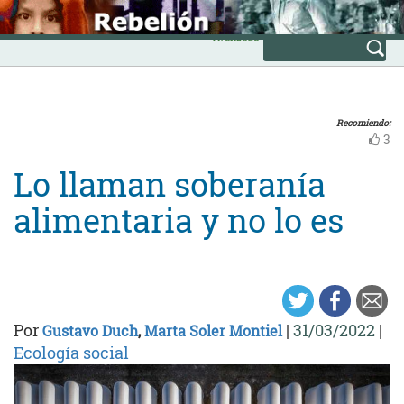
Skip
INICIO
to
Avanzada
content
Recomiendo:
3
Lo llaman soberanía
alimentaria y no lo es
Por
|
31/03/2022
|
Gustavo Duch
,
Marta Soler Montiel
Ecología social