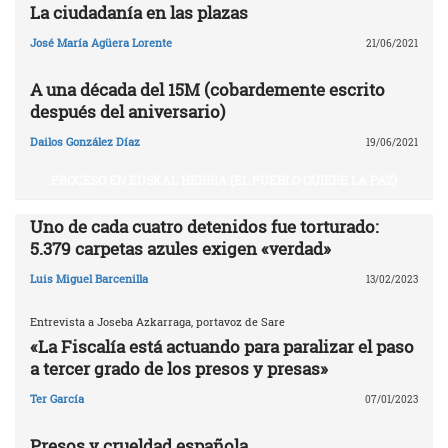
La ciudadanía en las plazas
José María Agüera Lorente
21/06/2021
A una década del 15M (cobardemente escrito
después del aniversario)
Dailos González Díaz
19/06/2021
PROCESO EN EUSKAL HERRIA (EL PUEBLO QUIERE LA PAZ)
Uno de cada cuatro detenidos fue torturado:
5.379 carpetas azules exigen «verdad»
Luis Miguel Barcenilla
13/02/2023
Entrevista a Joseba Azkarraga, portavoz de Sare
«La Fiscalía está actuando para paralizar el paso
a tercer grado de los presos y presas»
Ter García
07/01/2023
Presos y crueldad española