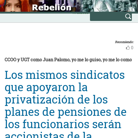
Skip
INICIO
to
Avanzada
content
Recomiendo:
0
CCOO y UGT como Juan Palomo, yo me lo guiso, yo me lo como
Los mismos sindicatos
que apoyaron la
privatización de los
planes de pensiones de
los funcionarios serán
accionistas de la