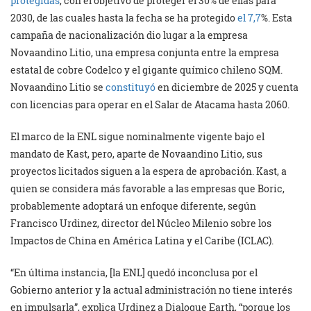
protegidas
, con el objetivo de proteger el 30% de ellas para
2030, de las cuales hasta la fecha se ha protegido
el 7,7
%. Esta
campaña de nacionalización dio lugar a la empresa
Novaandino Litio, una empresa conjunta entre la empresa
estatal de cobre Codelco y el gigante químico chileno SQM.
Novaandino Litio se
constituyó
en diciembre de 2025 y cuenta
con licencias para operar en el Salar de Atacama hasta 2060.
El marco de la ENL sigue nominalmente vigente bajo el
mandato de Kast, pero, aparte de Novaandino Litio, sus
proyectos licitados siguen a la espera de aprobación. Kast, a
quien se considera más favorable a las empresas que Boric,
probablemente adoptará un enfoque diferente, según
Francisco Urdinez, director del Núcleo Milenio sobre los
Impactos de China en América Latina y el Caribe (ICLAC).
“En última instancia, [la ENL] quedó inconclusa por el
Gobierno anterior y la actual administración no tiene interés
en impulsarla”, explica Urdinez a Dialogue Earth, “porque los