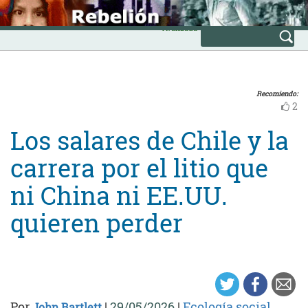
Skip
INICIO
to
Avanzada
content
Recomiendo:
2
Los salares de Chile y la
carrera por el litio que
ni China ni EE.UU.
quieren perder
Por
|
29/05/2026
|
Ecología social
John Bartlett