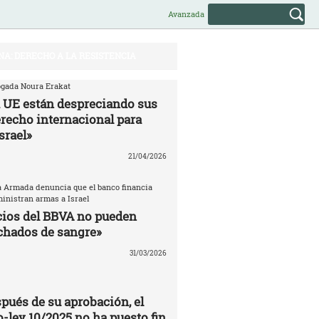
Avanzada
NA: DERECHO A LA RESISTENCIA
bogada Noura Erakat
a UE están despreciando sus
erecho internacional para
srael»
21/04/2026
 Armada denuncia que el banco financia
nistran armas a Israel
cios del BBVA no pueden
chados de sangre»
31/03/2026
pués de su aprobación, el
-ley 10/2025 no ha puesto fin