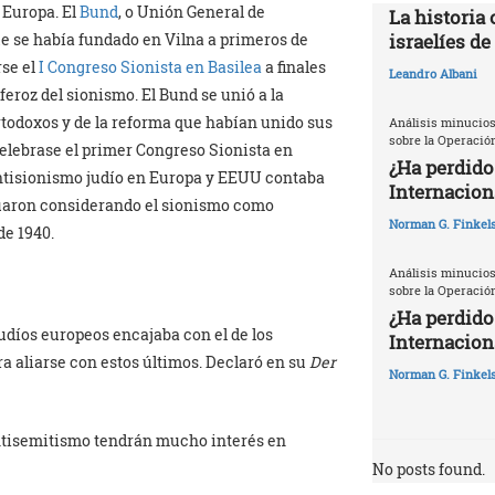
e Europa. El
Bund
, o Unión General de
La historia 
israelíes de
ue se había fundado en Vilna a primeros de
rse el
I Congreso Sionista en Basilea
a finales
Leandro Albani
feroz del sionismo. El Bund se unió a la
rtodoxos y de la reforma que habían unido sus
Análisis minucios
sobre la Operació
elebrase el primer Congreso Sionista en
¿Ha perdido
l antisionismo judío en Europa y EEUU contaba
Internacion
inuaron considerando el sionismo como
Norman G. Finkels
de 1940.
Análisis minucios
sobre la Operació
¿Ha perdido
judíos europeos encajaba con el de los
Internaciona
ra aliarse con estos últimos. Declaró en su
Der
Norman G. Finkels
 antisemitismo tendrán mucho interés en
No posts found.