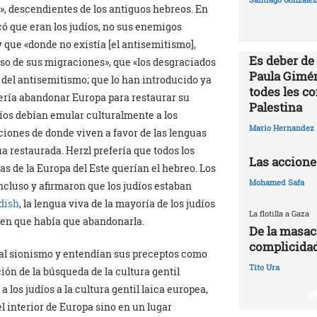
as», descendientes de los antiguos hebreos. En
icó que eran los judíos, no sus enemigos
 que «donde no existía [el antisemitismo],
Es deber de
rso de sus migraciones», que «los desgraciados
Paula Gimén
s del antisemitismo; que lo han introducido ya
todes les c
ería abandonar Europa para restaurar su
Palestina
díos debían emular culturalmente a los
Mario Hernandez
ciones de donde viven a favor de las lenguas
 restaurada. Herzl prefería que todos los
Las accione
as de la Europa del Este querían el hebreo. Los
Mohamed Safa
ncluso y afirmaron que los judíos estaban
dish
, la lengua viva de la mayoría de los judíos
La flotilla a Gaza
o en que había que abandonarla.
De la masac
complicidad
 al sionismo y entendían sus preceptos como
Tito Ura
ón de la búsqueda de la cultura gentil
 los judíos a la cultura gentil laica europea,
N
l interior de Europa sino en un lugar