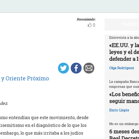
Recomiendo:
PALESTI
0
Entrevista a la a
«EE.UU. y l
leyes y el d
defender a I
Olga Rodríguez
 y Oriente Próximo
La campaña Banca
empresas que sumi
«Los benefi
seguir man
dez.
Enric Llopis
nismo entendían que este movimiento, desde
No es un embargo
isemitismo en el diagnóstico de lo que los
6 meses des
embargo, lo que más irritaba a los judíos
Real Decreto