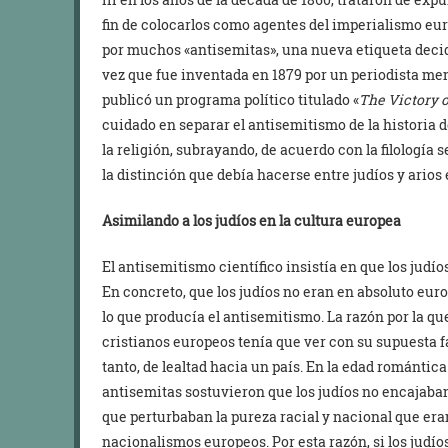
fin de colocarlos como agentes del imperialismo eu
por muchos «antisemitas», una nueva etiqueta decid
vez que fue inventada en 1879 por un periodista m
publicó un programa político titulado «
The Victory 
cuidado en separar el antisemitismo de la historia de
la religión, subrayando, de acuerdo con la filología s
la distinción que debía hacerse entre judíos y arios 
Asimilando a los judíos en la cultura europea
El antisemitismo científico insistía en que los judío
En concreto, que los judíos no eran en absoluto eu
lo que producía el antisemitismo. La razón por la qu
cristianos europeos tenía que ver con su supuesta fa
tanto, de lealtad hacia un país. En la edad romántic
antisemitas sostuvieron que los judíos no encajaba
que perturbaban la pureza racial y nacional que era
nacionalismos europeos. Por esta razón, si los judí