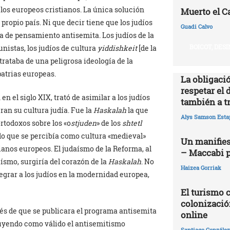
 los europeos cristianos. La única solución
Muerto el Cal
propio país. Ni que decir tiene que los judíos
Guadi Calvo
ea de pensamiento antisemita. Los judíos de la
BOICOT, DES
unistas, los judíos de cultura
yiddishkeit
[de la
trataba de una peligrosa ideología de la
patrias europeas.
La obligació
respetar el 
en el siglo XIX, trató de asimilar a los judíos
también a t
ran su cultura judía. Fue la
Haskalah
la que
Alys Samson Esta
rtodoxos sobre los «o
stjuden
» de los
shtetl
 lo que se percibía como cultura «medieval»
Un manifies
tianos europeos. El judaísmo de la Reforma, al
– Maccabi 
aísmo, surgiría del corazón de la
Haskalah
. No
Haizea Gorriak
egrar a los judíos en la modernidad europea,
El turismo 
colonizació
és de que se publicara el programa antisemita
online
cluyendo como válido el antisemitismo
Santiago González 