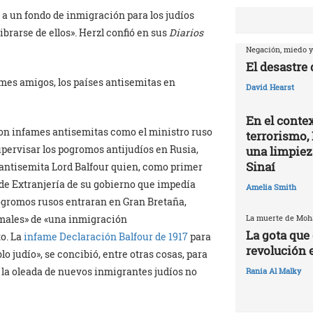
 a un fondo de inmigración para los judíos
ibrarse de ellos». Herzl confió en sus
Diarios
Negación, miedo y
El desastre
mes amigos, los países antisemitas en
David Hearst
En el contex
on infames antisemitas como el ministro ruso
terrorismo, 
pervisar los pogromos antijudíos en Rusia,
una limpiez
Sinaí
antisemita Lord Balfour quien, como primer
 de Extranjería de su gobierno que impedía
Amelia Smith
pogromos rusos entraran en Gran Bretaña,
La muerte de Mo
s males» de «una inmigración
La gota que 
to. La
infame Declaración Balfour
de 1917
para
revolución 
o judío», se concibió, entre otras cosas, para
r la oleada de nuevos inmigrantes judíos no
Rania Al Malky