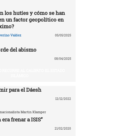
n los hutíes y cómo se han
en un factor geopolítico en
óximo?
verino Valdez
05/05/2025
rde del abismo
08/04/2025
O RECURRE AL CALIFATO: EL ESTADO
ISLÁMICO
mir para el Dáesh
12/12/2022
ernacionalista Martin Klamper
 era frenar a ISIS”
21/02/2020