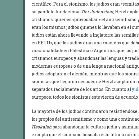
científico. Para el sionismo, los judíos eran «semit
su panfleto fundacional
Der Judenstaat
, Herzl expl
cristianos, quienes «provocaban» el antisemitismo y
eran los mismos judíos quienes lo llevaban en el cu
judíos están ahora llevando a Inglaterra las semilla
en EEUU»; que los judíos eran una «nación» que deb
«nacionalidad» en Palestina o Argentina; que los ju
cristianos europeos y abandonar las lenguas y tradi
modernas europeas o de una lengua nacional antigua
judíos adoptaran el alemán, mientras que los sionist
sionistas que llegaron después de Herzl aceptaron i
separados racialmente de los arios. En cuanto al
yid
europeos, todos los sionistas estuvieron de acuerd
La mayoría de los judíos continuaron resistiéndose
los propios del antisemitismo y como una continuaci
Haskalah
para abandonar la cultura judía y asimilar a
excepto que el sionismo buscaba esto último no en e