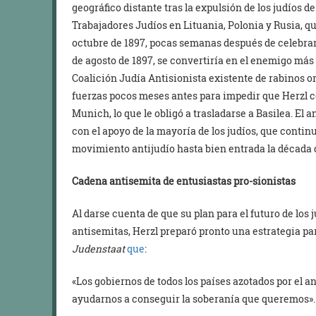
geográfico distante tras la expulsión de los judíos d
Trabajadores Judíos en Lituania, Polonia y Rusia, q
octubre de 1897, pocas semanas después de celebra
de agosto de 1897, se convertiría en el enemigo más 
Coalición Judía Antisionista existente de rabinos o
fuerzas pocos meses antes para impedir que Herzl c
Munich, lo que le obligó a trasladarse a Basilea. E
con el apoyo de la mayoría de los judíos, que cont
movimiento antijudío hasta bien entrada la década 
Cadena antisemita de entusiastas pro-sionistas
Al darse cuenta de que su plan para el futuro de los 
antisemitas, Herzl preparó pronto una estrategia pa
Judenstaat
que
:
«Los gobiernos de todos los países azotados por el
ayudarnos a conseguir la soberanía que queremos».