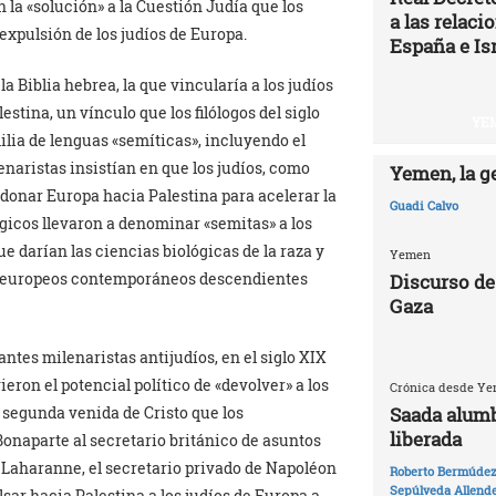
 la «solución» a la Cuestión Judía que los
a las relac
expulsión de los judíos de Europa.
España e Is
a Biblia hebrea, la que vincularía a los judíos
tina, un vínculo que los filólogos del siglo
YEM
milia de lenguas «semíticas», incluyendo el
enaristas insistían en que los judíos, como
Yemen, la g
donar Europa hacia Palestina para acelerar la
Guadi Calvo
ógicos llevaron a denominar «semitas» a los
e darían las ciencias biológicas de la raza y
Yemen
íos europeos contemporáneos descendientes
Discurso de
Gaza
ntes milenaristas antijudíos, en el siglo XIX
ron el potencial político de «devolver» a los
Crónica desde Yem
Saada alumb
a segunda venida de Cristo que los
liberada
Bonaparte al secretario británico de asuntos
 Laharanne, el secretario privado de Napoléon
Roberto Bermúdez 
Sepúlveda Allend
ulsar hacia Palestina a los judíos de Europa a