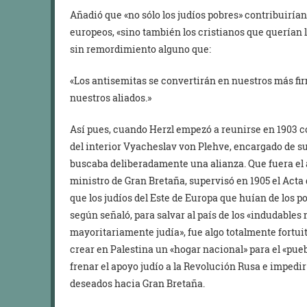
Añadió que «no sólo los judíos pobres» contribuirían
europeos, «sino también los cristianos que querían l
sin remordimiento alguno que:
«Los antisemitas se convertirán en nuestros más fir
nuestros aliados.»
Así pues, cuando Herzl empezó a reunirse en 1903 c
del interior Vyacheslav von Plehve, encargado de su
buscaba deliberadamente una alianza. Que fuera el 
ministro de Gran Bretaña, supervisó en 1905 el Acta
que los judíos del Este de Europa que huían de los 
según señaló, para salvar al país de los «indudable
mayoritariamente judía», fue algo totalmente fortui
crear en Palestina un «hogar nacional» para el «puebl
frenar el apoyo judío a la Revolución Rusa e impedi
deseados hacia Gran Bretaña.