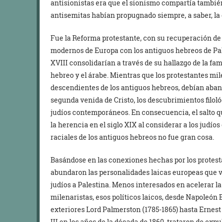
antisionistas era que el sionismo compartía también
antisemitas habían propugnado siempre, a saber, la 
Fue la Reforma protestante, con su recuperación de l
modernos de Europa con los antiguos hebreos de Pales
XVIII consolidarían a través de su hallazgo de la fa
hebreo y el árabe. Mientras que los protestantes mil
descendientes de los antiguos hebreos, debían aban
segunda venida de Cristo, los descubrimientos filol
judíos contemporáneos. En consecuencia, el salto qu
la herencia en el siglo XIX al considerar a los jud
raciales de los antiguos hebreos no fue gran cosa.
Basándose en las conexiones hechas por los protesta
abundaron las personalidades laicas europeas que vie
judíos a Palestina. Menos interesados en acelerar l
milenaristas, esos políticos laicos, desde Napoleón 
exteriores Lord Palmerston (1785-1865) hasta Ernest
III en los años de la década de 1860, trataron de exp