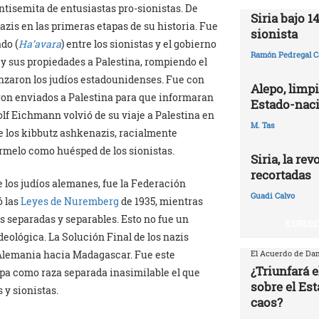
tisemita de entusiastas pro-sionistas. De
Siria bajo 1
azis en las primeras etapas de su historia. Fue
sionista
do (
Ha’avara
) entre los sionistas y el gobierno
Ramón Pedregal C
s y sus propiedades a Palestina, rompiendo el
anzaron los judíos estadounidenses. Fue con
Alepo, limpi
eron enviados a Palestina para que informaran
Estado-naci
dolf Eichmann volvió de su viaje a Palestina en
M. Tas
 de los kibbutz ashkenazis, racialmente
armelo como huésped de los sionistas.
Siria, la re
recortadas
 los judíos alemanes, fue la Federación
Guadi Calvo
ó las
Leyes de Nuremberg
de 1935, mientras
s separadas y separables. Esto no fue un
KURDIS
deológica. La Solución Final de los nazis
e Alemania hacia Madagascar. Fue este
El Acuerdo de Dam
¿Triunfará e
opa como raza separada inasimilable el que
sobre el Est
 y sionistas.
caos?