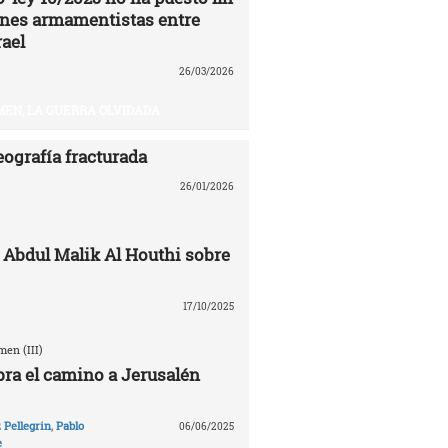
iones armamentistas entre
rael
26/03/2026
EN, LA GUERRA OLVIDADA
eografía fracturada
26/01/2026
 Abdul Malik Al Houthi sobre
17/10/2025
en (III)
ra el camino a Jerusalén
Pellegrin
,
Pablo
06/06/2025
e