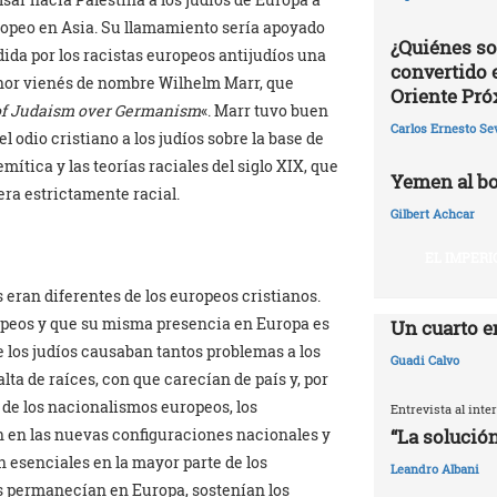
ropeo en Asia. Su llamamiento sería apoyado
¿Quiénes so
ida por los racistas europeos antijudíos una
convertido 
enor vienés de nombre Wilhelm Marr, que
Oriente Pr
of Judaism over Germanism
«. Marr tuvo buen
Carlos Ernesto Se
l odio cristiano a los judíos sobre la base de
emítica y las teorías raciales del siglo XIX, que
Yemen al bo
era estrictamente racial.
Gilbert Achcar
EL IMPERI
s eran diferentes de los europeos cristianos.
ropeos y que su misma presencia en Europa es
Un cuarto e
e los judíos causaban tantos problemas a los
Guadi Calvo
lta de raíces, con que carecían de país y, por
a de los nacionalismos europeos, los
Entrevista al int
“La solución
n en las nuevas configuraciones nacionales y
n esenciales en la mayor parte de los
Leandro Albani
os permanecían en Europa, sostenían los