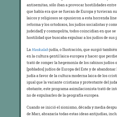
antisemitas, sólo iban a provocar hostilidades entre
que había era que se fueran de Europa y tuvieran su 
laicos y religiosos se opusieron a esta horrenda lín
reforma y los ortodoxos, los judíos socialistas y com
judeidad] y cosmopolita, todos coincidían en que se 
hostilidad que buscaba expulsar a los judíos de sus 
La
Haskalah
judía, o Ilustración, que surgió también 
en la cultura gentil laica europea y hacer que perdie
trató de romper la hegemonía de los rabinos judíos o
[poblados] judíos de Europa del Este y de abandonar
judía a favor de la cultura moderna laica de los cris
igual que la variante cristiana y protestante del jud
obstante, este programa asimilacionista trató de int
no de expulsarles de la geografía europea.
Cuando se inició el sionismo, década y media despu
de Marr, abrazaría todas estas ideas antijudías, in