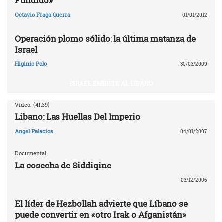
Fundido»
Octavio Fraga Guerra
01/01/2012
Operación plomo sólido: la última matanza de
Israel
Higinio Polo
30/03/2009
ISRAEL EMBISTE AL LÍBANO
Vídeo. (41:39)
Libano: Las Huellas Del Imperio
Angel Palacios
04/01/2007
Documental
La cosecha de Siddiqine
03/12/2006
El líder de Hezbollah advierte que Líbano se
puede convertir en «otro Irak o Afganistán»