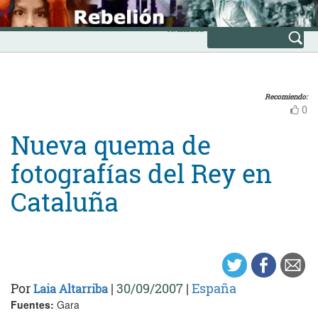
Skip
INICIO
to
Avanzada
content
Recomiendo:
0
Nueva quema de
fotografías del Rey en
Cataluña
Por
|
30/09/2007
|
España
Laia Altarriba
Fuentes:
Gara