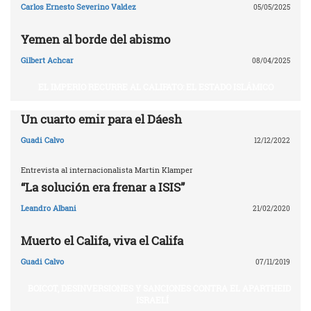
Carlos Ernesto Severino Valdez
05/05/2025
Yemen al borde del abismo
Gilbert Achcar
08/04/2025
EL IMPERIO RECURRE AL CALIFATO: EL ESTADO ISLÁMICO
Un cuarto emir para el Dáesh
Guadi Calvo
12/12/2022
Entrevista al internacionalista Martin Klamper
“La solución era frenar a ISIS”
Leandro Albani
21/02/2020
Muerto el Califa, viva el Califa
Guadi Calvo
07/11/2019
BOICOT, DESINVERSIONES Y SANCIONES CONTRA EL APARTHEID
ISRAELÍ