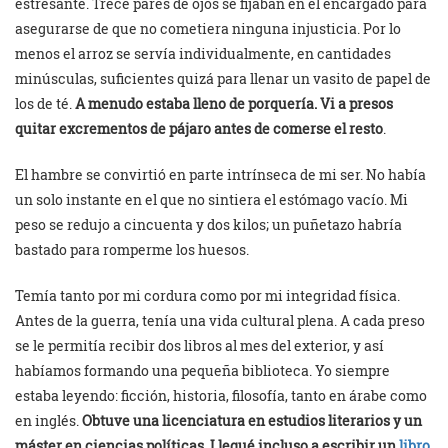
estresante. Trece pares de ojos se fijaban en el encargado para
asegurarse de que no cometiera ninguna injusticia. Por lo
menos el arroz se servía individualmente, en cantidades
minúsculas, suficientes quizá para llenar un vasito de papel de
los de té.
A menudo estaba lleno de porquería. Vi a presos
quitar excrementos de pájaro antes de comerse el resto
.
El hambre se convirtió en parte intrínseca de mi ser. No había
un solo instante en el que no sintiera el estómago vacío. Mi
peso se redujo a cincuenta y dos kilos; un puñetazo habría
bastado para romperme los huesos.
Temía tanto por mi cordura como por mi integridad física.
Antes de la guerra, tenía una vida cultural plena. A cada preso
se le permitía recibir dos libros al mes del exterior, y así
habíamos formando una pequeña biblioteca. Yo siempre
estaba leyendo: ficción, historia, filosofía, tanto en árabe como
en inglés.
Obtuve una licenciatura en estudios literarios y un
máster en ciencias políticas. Llegué incluso a escribir un
libro