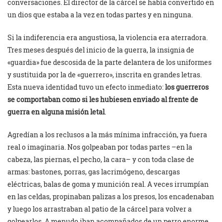
conversaciones. El director de la cárcel se había convertido en
un dios que estaba a la vez en todas partes y en ninguna.
Si la indiferencia era angustiosa, la violencia era aterradora.
Tres meses después del inicio de la guerra, la insignia de
«guardia» fue descosida de la parte delantera de los uniformes
y sustituida por la de «guerrero», inscrita en grandes letras.
Esta nueva identidad tuvo un efecto inmediato:
los guerreros
se comportaban como si les hubiesen enviado al frente de
guerra en alguna misión letal
.
Agredían a los reclusos a la más mínima infracción, ya fuera
real o imaginaria. Nos golpeaban por todas partes –en la
cabeza, las piernas, el pecho, la cara– y con toda clase de
armas: bastones, porras, gas lacrimógeno, descargas
eléctricas, balas de goma y munición real. A veces irrumpían
en las celdas, propinaban palizas a los presos, los encadenaban
y luego los arrastraban al patio de la cárcel para volver a
golpearlos. A menudo iban acompañados de un perro enorme