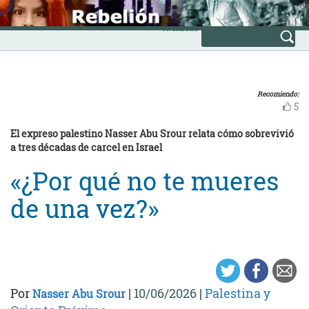
Skip
INICIO
to
Avanzada
content
Recomiendo:
5
El expreso palestino Nasser Abu Srour relata cómo sobrevivió
a tres décadas de carcel en Israel
«¿Por qué no te mueres
de una vez?»
Por
|
10/06/2026
|
Palestina y
Nasser Abu Srour