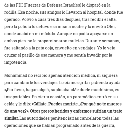
de las FDI (Fuerzas de Defensa Israelíes) le disparó en la
rodilla. Esa noche, sus amigos lo llevaron al hospital, donde fue
operado. Volvió a casa tres días después, tras recibir el alta,
pero la policía lo detuvo esa misma noche y lo envió a Ofer,
donde acabó en mi módulo. Aunque no podía apoyarse en
ambos pies, no le proporcionaron muletas. Durante semanas,
fue saltando a la pata coja, envuelto en vendajes. Yo lo veía
cruzar el pasillo de esa manera y me sentía invadir por la
impotencia.
Mohammad no recibió apenas atención médica, ni siquiera
para cambiarle los vendajes. Lo oíamos gritar pidiendo ayuda.
«¡Por favor, hagan algo!», suplicaba. «Me duele muchísimo, es
insoportable». En cierta ocasión, un paramédico entró en su
celda y le dijo:
«Cállate. Puedes morirte. ¿Por qué no te mueres
de una vez?». Otros presos heridos y enfermos sufrían un trato
similar.
Las autoridades penitenciarias cancelaron todas las
operaciones que se habían programado antes de la guerra,