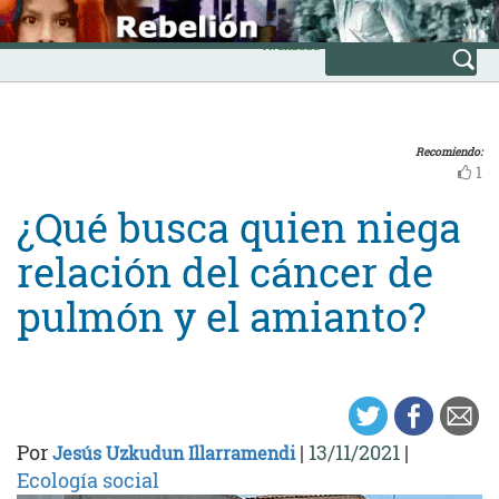
Skip
INICIO
to
Avanzada
content
Recomiendo:
1
¿Qué busca quien niega
relación del cáncer de
pulmón y el amianto?
Por
|
13/11/2021
|
Jesús Uzkudun Illarramendi
Ecología social