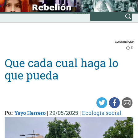
Skip
INICIO
to
Avanzada
content
Recomiendo:
0
Que cada cual haga lo
que pueda
Por
|
29/05/2025
|
Ecología social
Yayo Herrero