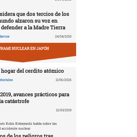
idera que dos tercios de los
mundo alzaron su voz en
 defender a la Madre Tierra
arcos
24/04/2010
UNAMI NUCLEAR EN JAPÓN
hogar del cerdito atómico
aturnino
11/06/2026
019, avances prácticos para
a catástrofe
12/03/2019
nés Kolin Kobayashi habla sobre las
 accidente nuclear
s de los peligros tras