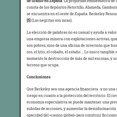
de uranio en España
. La propiedad emblemática de 
consta de los depósitos Retortillo, Alameda, Gambuta
se encuentra en el oeste de España. Berkeley Resour
[5]
(Las negritas son mías).
La elección de palabras no es casual y ayuda a valor
una empresa minera con explotaciones activas, que
son pobres, sino de una oficina de inversión que busc
oro, el litio, el cobalto, el estaño…. Lo único tangib
momento la destrucción de más de mil encinas, y un
terreno que ocupa.
Conclusiones
Que Berkeley sea una agencia financiera -y no una
riesgo en cuanto a la protección del territorio. El ri
economía especulativa se puede mantener una presi
subidas de acciones, y aumentar la desinformación 
opacidad del «casino global» para construir ficcione