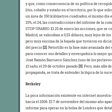
y que, como consecuencia de su política de recogida
litio, cobalto y estaño en el territorio, por lo que s
un área de 350 kilómetros cuadrados; el mismo día e
25%; el 24, las contradicciones del informe de la c
STOP URANIO. El 25 de enero las acciones, que se 
Madrid, se valoraban a 0,53 dólares, muy lejos de los
pero muy encima de la bajada que tuvieron en diciem
del precio
[2]
. Retortillo es la fase más avanzada d
para conocer sus detalles y envergadura lo mejor qu
José Ramón Barrueco Sánchez (uno de los portavoc
El salto
, el 29 de octubre pasado
[3]
. Pero, más allá 
propaganda, se trata de entender la lógica de lo suc
Berkeley
La poca información existente en internet muestra 
hacia el 2006. El 7 de noviembre del mismo año apa
informe para operar en la bolsa de Londres que detal