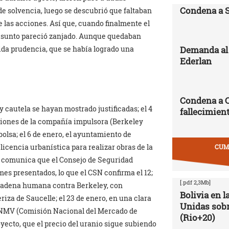
Condena a 
 de solvencia, luego se descubrió que faltaban
e las acciones. Así que, cuando finalmente el
l asunto pareció zanjado. Aunque quedaban
Demanda al 
ida prudencia, que se había logrado una
Ederlan
Condena a 
cautela se hayan mostrado justificadas; el 4
fallecimien
ciones de la compañía impulsora (Berkeley
lsa; el 6 de enero, el ayuntamiento de
 licencia urbanística para realizar obras de la
CUMB
a comunica que el Consejo de Seguridad
mes presentados, lo que el CSN confirma el 12;
[.pdf 2,3Mb]
na cadena humana contra Berkeley, con
Bolivia en 
riza de Saucelle; el 23 de enero, en una clara
Unidas sobr
CNMV (Comisión Nacional del Mercado de
(Rio+20)
yecto, que el precio del uranio sigue subiendo