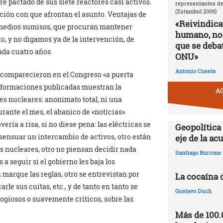
re pactado de sus siete reactores casi activos.
representantes de
(Estambul 2009)
ación con que afrontan el asunto. Ventajas de
«Reivindic
 medios sumisos, que procuran mantener
humano, no
, y no digamos ya de la intervención, de
que se debat
ada cuatro años.
ONU»
Antonio Cuesta
DP comparecieron en el Congreso «a puerta
informaciones publicadas muestran la
AG
res nucleares: anonimato total, ni una
urante el mes, el abanico de «noticias»
ía a risa, si no diese pena: las eléctricas se
Geopolítica
ensuar un intercambio de activos, otro están
eje de la a
s nucleares, otro no piensan decidir nada
Santiago Burrone
 a seguir si el gobierno les baja los
 marque las reglas, otro se entrevistan por
La cocaína 
rle sus cuitas, etc., y de tanto en tanto se
Gustavo Duch
ogiosos o suavemente críticos, sobre las
Más de 100.