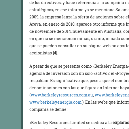
de los directivos, y hace referencia a la compañía 
estratégico»; en ese informe ya se menciona Salaman
2009, la empresa lanza la oferta de acciones sobre e
Areva, en enero de 2010, aparece otro informe que i
de noviembre de 2014, nuevamente en Australia, co
en que no se mencionan minas, uranio, ni nada conc
que se pueden consultar en su página web no aportan 
accionistas
[4]
.
A pesar de que se presenta como «Berkeley Energía
agencia de inversión con un solo «activo»: el «Proy
respaldan. Es significativo que, pese a que el nombr
denominaciones con las que figura en Internet haya
(
www.berkeleyresources.com.au
,
www.berkeleyen
www.berkeleyenergia.com
). En las webs que infor
compañía se define:
«Berkeley Resources Limited se dedica a la
explorac