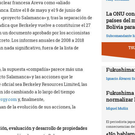
nuclear francesa Areva como «aliado
ca. Entre el 8 de mayo y el 9 de junio de
La ONU cons
l «proyecto Salamanca» y, tras la separación de
países del 
ndica que Berkeley vuelve a constituirse el 27
Bolivia para
n un documento aprobado por los accionistas
Subcomandante M
reto. Los informes anuales de 2008 a 2018
nada significativo, fuera de la lista de
TS
Fukushima: 
», la supuesta «compañía» parece más una
ecto Salamanca» y las acciones que le
Ignacio Álvarez S
e oficial sea Berkeley Resources Limited, las
n ido cambiando a lo largo del tiempo
Fukushima 2
normalizar l
ergy.com
y, finalmente,
man de la evolución de sus acciones, la
Miguel Muñiz
El periodista japo
consecuencias del
ión, evaluación y desarrollo de propiedades
«No hablamo