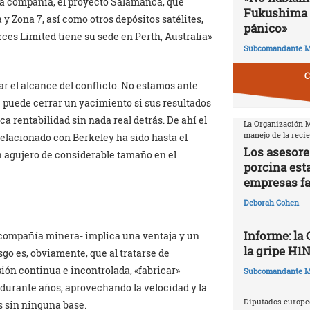
la compañía, el proyecto Salamanca, que
Fukushima 
 y Zona 7, así como otros depósitos satélites,
pánico»
ces Limited tiene su sede en Perth, Australia»
Subcomandante M
C
ar el alcance del conflicto. No estamos ante
 puede cerrar un yacimiento si sus resultados
a rentabilidad sin nada real detrás. De ahí el
La Organización Mu
manejo de la reci
le relacionado con Berkeley ha sido hasta el
Los asesore
 agujero de considerable tamaño en el
porcina est
empresas f
Deborah Cohen
Informe: la
 compañía minera- implica una ventaja y un
la gripe H1
esgo es, obviamente, que al tratarse de
ón continua e incontrolada, «fabricar»
Subcomandante M
durante años, aprovechando la velocidad y la
Diputados europeo
s sin ninguna base.