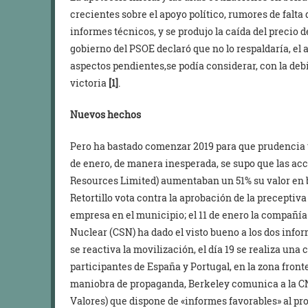
crecientes sobre el apoyo político, rumores de falta
informes técnicos, y se produjo la caída del precio d
gobierno del PSOE declaró que no lo respaldaría, e
aspectos pendientes,se podía considerar, con la deb
victoria
[1]
.
Nuevos hechos
Pero ha bastado comenzar 2019 para que prudencia y 
de enero, de manera inesperada, se supo que las ac
Resources Limited) aumentaban un 51% su valor en bo
Retortillo vota contra la aprobación de la preceptiva
empresa en el municipio; el 11 de enero la compañí
Nuclear (CSN) ha dado el visto bueno a los dos infor
se reactiva la movilización, el día 19 se realiza u
participantes de España y Portugal, en la zona fronte
maniobra de propaganda, Berkeley comunica a la 
Valores) que dispone de «informes favorables» al pro