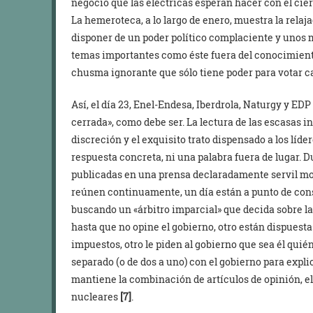
negocio que las eléctricas esperan hacer con el cier
La hemeroteca, a lo largo de enero, muestra la relaj
disponer de un poder político complaciente y unos
temas importantes como éste fuera del conocimiento
chusma ignorante que sólo tiene poder para votar c
Así, el día 23, Enel-Endesa, Iberdrola, Naturgy y E
cerrada», como debe ser. La lectura de las escasas 
discreción y el exquisito trato dispensado a los líde
respuesta concreta, ni una palabra fuera de lugar. D
publicadas en una prensa declaradamente servil mover
reúnen continuamente, un día están a punto de cons
buscando un «árbitro imparcial» que decida sobre la
hasta que no opine el gobierno, otro están dispuestas
impuestos, otro le piden al gobierno que sea él quién
separado (o de dos a uno) con el gobierno para explica
mantiene la combinación de artículos de opinión, el
nucleares
[7]
.