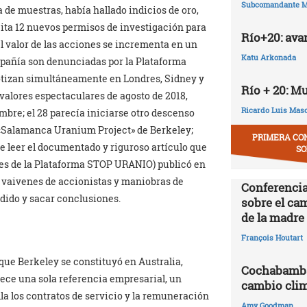
Subcomandante M
 de muestras, había hallado indicios de oro,
olicita 12 nuevos permisos de investigación para
Río+20: ava
l valor de las acciones se incrementa en un
Katu Arkonada
ompañía son denunciadas por la Plataforma
cotizan simultáneamente en Londres, Sidney y
Río + 20: M
 valores espectaculares de agosto de 2018,
Ricardo Luis Mas
bre; el 28 parecía iniciarse otro descenso
el «Salamanca Uranium Project» de Berkeley;
PRIMERA CO
e leer el documentado y riguroso artículo que
SO
es de la Plataforma STOP URANIO) publicó en
de vaivenes de accionistas y maniobras de
Conferencia
edido y sacar conclusiones.
sobre el ca
de la madre 
François Houtart
que Berkeley se constituyó en Australia,
Cochabamba,
rece una sola referencia empresarial, un
cambio clim
la los contratos de servicio y la remuneración
Amy Goodman