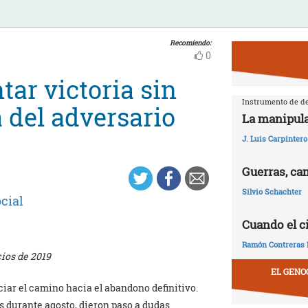
Recomiendo:
0
tar victoria sin
Instrumento de de
 del adversario
La manipula
J. Luis Carpintero
Guerras, ca
Silvio Schachter
cial
Cuando el c
Ramón Contreras 
ios de 2019
EL GENO
iciar el camino hacia el abandono definitivo.
as durante agosto, dieron paso a dudas