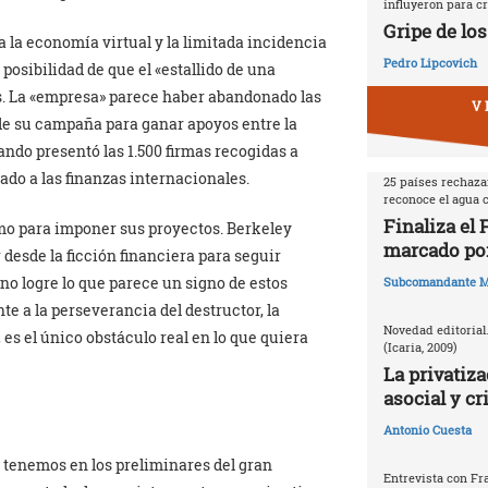
influyeron para cr
Gripe de los
 a la economía virtual y la limitada incidencia
Pedro Lipcovich
posibilidad de que el «estallido de una
as. La «empresa» parece haber abandonado las
V 
 de su campaña para ganar apoyos entre la
ando presentó las 1.500 firmas recogidas a
ado a las finanzas internacionales.
25 países rechazan
reconoce el agua
Finaliza el
smo para imponer sus proyectos. Berkeley
marcado por
desde la ficción financiera para seguir
 no logre lo que parece un signo de estos
Subcomandante M
nte a la perseverancia del destructor, la
Novedad editorial
es el único obstáculo real en lo que quiera
(Icaria, 2009)
La privatiza
asocial y cr
Antonio Cuesta
 tenemos en los preliminares del gran
Entrevista con Fr