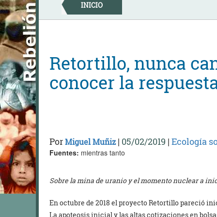
Skip
INICIO
to
content
Retortillo, nunca can
conocer la respuesta
Por
|
05/02/2019
|
Ecología so
Miguel Muñiz
Fuentes:
mientras tanto
Sobre la mina de uranio y el momento nuclear a inic
En octubre de 2018 el proyecto Retortillo pareció in
La apoteosis inicial y las altas cotizaciones en bols