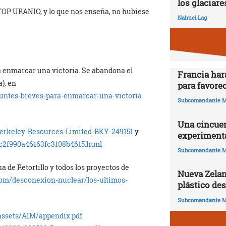
los glaciare
STOP URANIO, y lo que nos enseña, no hubiese
Nahuel Lag
ra enmarcar una victoria. Se abandona el
Francia har
), en
para favorec
puntes-breves-para-enmarcar-una-victoria
Subcomandante M
Una cincuen
Berkeley-Resources-Limited-BKY-249151
y
experimenta
c2f990a46163fc3108b4615.html
Subcomandante M
a de Retortillo y todos los proyectos de
Nueva Zelan
com/desconexion-nuclear/los-ultimos-
plástico de
Subcomandante M
assets/AIM/appendix.pdf