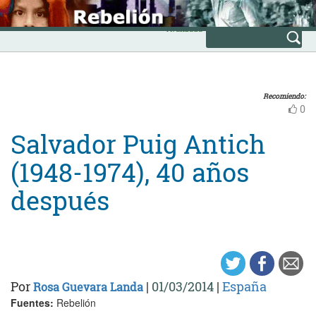
Skip
INICIO
to
Avanzada
content
Recomiendo:
0
Salvador Puig Antich
(1948-1974), 40 años
después
Por
|
01/03/2014
|
España
Rosa Guevara Landa
Fuentes:
Rebelión