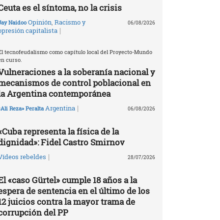
Ceuta es el síntoma, no la crisis
Opinión
,
Racismo y
Jay Naidoo
06/08/2026
|
opresión capitalista
El tecnofeudalismo como capítulo local del Proyecto-Mundo
en curso.
Vulneraciones a la soberanía nacional y
mecanismos de control poblacional en
la Argentina contemporánea
|
Argentina
«Ali Reza» Peralta
06/08/2026
«Cuba representa la física de la
dignidad»: Fidel Castro Smirnov
|
Vídeos rebeldes
28/07/2026
El «caso Gürtel» cumple 18 años a la
espera de sentencia en el último de los
12 juicios contra la mayor trama de
corrupción del PP