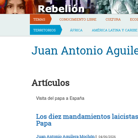
Skip
to
content
TEMAS
CONOCIMIENTO LIBRE
CULTURA
ECO
TERRITORIOS
ÁFRICA
AMÉRICA LATINA Y CARIBE
Juan Antonio Aguil
Artículos
Visita del papa a España
Los diez mandamientos laicistas
Papa
Juan Antonio Aguilera Mochón
|
04/06/2026