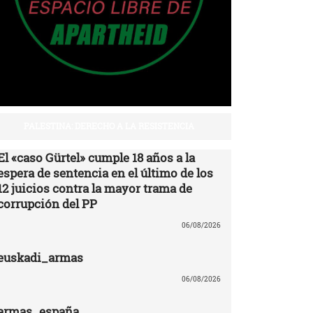
PALESTINA: DERECHO A LA RESISTENCIA
El «caso Gürtel» cumple 18 años a la
espera de sentencia en el último de los
12 juicios contra la mayor trama de
corrupción del PP
06/08/2026
euskadi_armas
06/08/2026
armas_españa