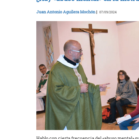
Juan Antonio Aguilera Mochón
|
07/09/2024
Hablo con cierta frecuencia del «abuso mental» qu