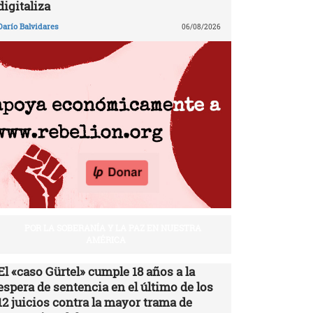
digitaliza
Darío Balvidares
06/08/2026
POR LA SOBERANÍA Y LA PAZ EN NUESTRA
AMÉRICA
El «caso Gürtel» cumple 18 años a la
espera de sentencia en el último de los
12 juicios contra la mayor trama de