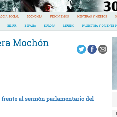
LOGÍA SOCIAL
ECONOMÍA
FEMINISMOS
MENTIRAS Y MEDIOS
O
EE.UU.
ESPAÑA
EUROPA
MUNDO
PALESTINA Y ORIENTE 
era Mochón
 frente al sermón parlamentario del