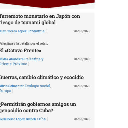
Terremoto monetario en Japón con
riesgo de tsunami global
|
Economía
Juan Torres López
06/08/2026
Palestina y la batalla por el relato
El «Octavo Frente»
Palestina y
Jaldía Abubakra
06/08/2026
|
Oriente Próximo
Guerras, cambio climático y ecocidio
Ecología social
,
Silvio Schachter
06/08/2026
|
Europa
¿Permitirán gobiernos amigos un
genocidio contra Cuba?
|
Cuba
Hedelberto López Blanch
06/08/2026