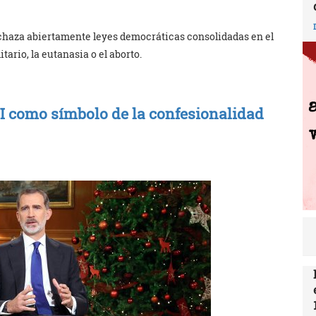
echaza abiertamente leyes democráticas consolidadas en el
ario, la eutanasia o el aborto.
 VI como símbolo de la confesionalidad