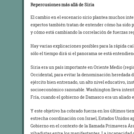
Repercusiones más allá de Siria
El cambio en el escenario sirio plantea muchos inter
expertos también tratan de entender cómo ha sido po
y cómo está cambiando la correlación de fuerzas re
Hay varias explicaciones posibles para la rápida caíd
sólo el tiempo dirá si el panorama se está entendie
Siria era un país importante en Oriente Medio (reg
Occidental, para evitar la denominación heredada de
ejército bien entrenado, un alto nivel educativo, in
socioeconómico razonable. Washington lleva intenta
Fría, cuando el gobierno de Damasco era un aliado e
Y este objetivo ha cobrado fuerza en los últimos tie
estrecha coordinación con Israel, Estados Unidos a
Gobierno en el contexto de la llamada Primavera Árab
yihadistas entre los manifestantes. La incapacidad 