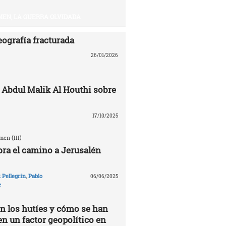
EN, LA GUERRA OLVIDADA
eografía fracturada
26/01/2026
 Abdul Malik Al Houthi sobre
17/10/2025
en (III)
ra el camino a Jerusalén
Pellegrin
,
Pablo
06/06/2025
e
n los hutíes y cómo se han
en un factor geopolítico en