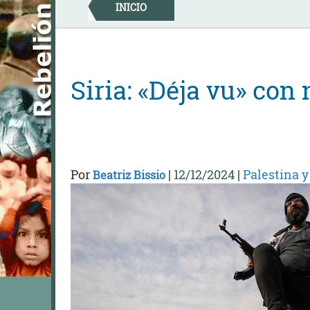
Skip
INICIO
to
content
Siria: «Déja vu» con
Por
|
12/12/2024
|
Palestina 
Beatriz Bissio