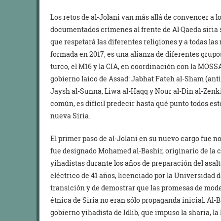
Los retos de al-Jolani van más allá de convencer a lo
documentados crímenes al frente de Al Qaeda siria 
que respetará las diferentes religiones y a todas las
formada en 2017, es una alianza de diferentes grupos
turco, el M16 y la CIA, en coordinación con la MOSSAD
gobierno laico de Assad: Jabhat Fateh al-Sham (anti
Jaysh al-Sunna, Liwa al-Haqq y Nour al-Din al-Zenk
común, es difícil predecir hasta qué punto todos es
nueva Siria.
El primer paso de al-Jolani en su nuevo cargo fue n
fue designado Mohamed al-Bashir, originario de la ci
yihadistas durante los años de preparación del asalt
eléctrico de 41 años, licenciado por la Universidad d
transición y de demostrar que las promesas de moder
étnica de Siria no eran sólo propaganda inicial. Al-B
gobierno yihadista de Idlib, que impuso la sharia, la 