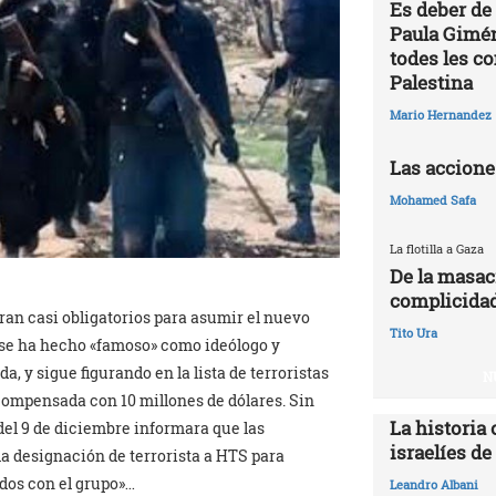
Es deber de
Paula Gimén
todes les c
Palestina
Mario Hernandez
Las accione
Mohamed Safa
La flotilla a Gaza
De la masac
complicidad
ran casi obligatorios para asumir el nuevo
Tito Ura
ni se ha hecho «famoso» como ideólogo y
, y sigue figurando en la lista de terroristas
N
compensada con 10 millones de dólares. Sin
La historia 
el 9 de diciembre informara que las
israelíes de
a designación de terrorista a HTS para
dos con el grupo»…
Leandro Albani