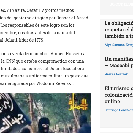
BOICOT, DES
s, Al Yazira, Qatar TV y otros medios
da del gobierno dirigido por Bashar al-Assad
La obligació
 los responsables de este logro son los
respetar el 
ciembre, dos días antes de la caída del
también a t
-Jolani, líder de HTS.
Alys Samson Esta
a por su verdadero nombre, Ahmed Hussein al-
Un manifies
 a la CNN que estaba comprometido con una
– Maccabi 
a limitado a su nombre: al-Jolani luce ahora
Haizea Gorriak
a musulmana a uniforme militar, un gesto que
a» inaugurada por Vlodomir Zelenski.
El turismo 
colonizació
online
Santiago González 