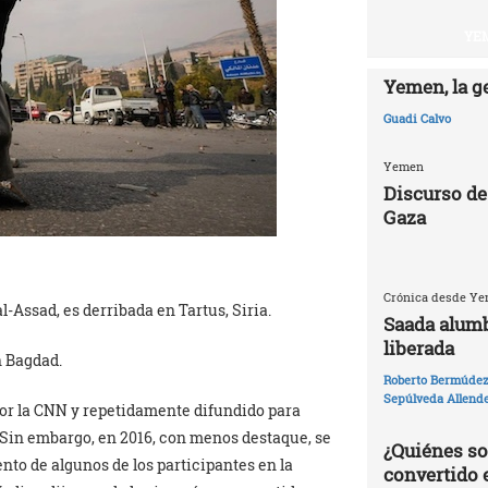
YEM
Yemen, la g
Guadi Calvo
Yemen
Discurso de
Gaza
Crónica desde Yem
l-Assad, es derribada en Tartus, Siria.
Saada alumb
liberada
n Bagdad.
Roberto Bermúdez 
Sepúlveda Allend
por la CNN y repetidamente difundido para
a. Sin embargo, en 2016, con menos destaque, se
¿Quiénes so
nto de algunos de los participantes en la
convertido 