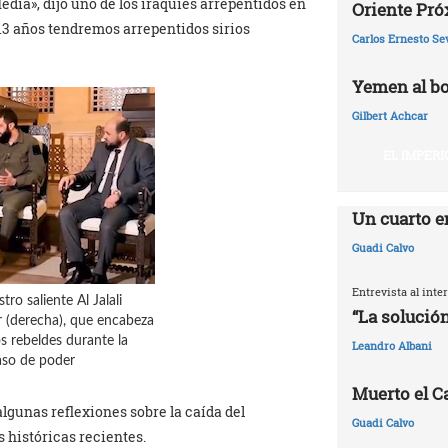
edia», dijo uno de los iraquíes arrepentidos en
Oriente Pr
13 años tendremos arrepentidos sirios
Carlos Ernesto Se
Yemen al bo
Gilbert Achcar
EL IMPERI
Un cuarto e
Guadi Calvo
Entrevista al int
tro saliente Al Jalali
“La solución
r (derecha), que encabeza
os rebeldes durante la
Leandro Albani
aso de poder
Muerto el Cal
lgunas reflexiones sobre la caída del
Guadi Calvo
s históricas recientes.