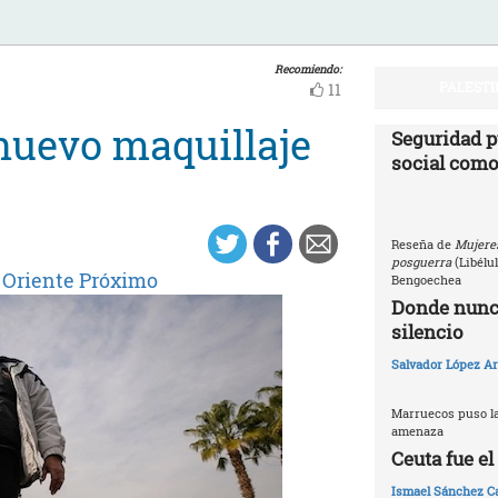
Recomiendo:
PALESTI
11
 nuevo maquillaje
Seguridad p
social como
Reseña de
Mujeres
posguerra
(Libélu
y Oriente Próximo
Bengoechea
Donde nunca
silencio
Salvador López Ar
Marruecos puso la
amenaza
Ceuta fue e
Ismael Sánchez Ca