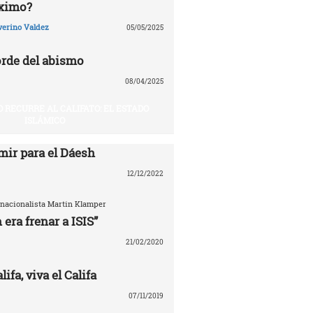
óximo?
verino Valdez
05/05/2025
rde del abismo
08/04/2025
O RECURRE AL CALIFATO: EL ESTADO
ISLÁMICO
mir para el Dáesh
12/12/2022
ernacionalista Martin Klamper
 era frenar a ISIS”
21/02/2020
ifa, viva el Califa
07/11/2019