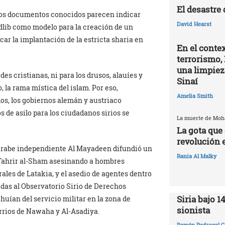
El desastre
cos documentos conocidos parecen indicar
David Hearst
Idlib como modelo para la creación de un
ficar la implantación de la estricta sharia en
En el contex
terrorismo, 
una limpiez
es cristianas, ni para los drusos, alauíes y
Sinaí
o, la rama mística del islam. Por eso,
Amelia Smith
s, los gobiernos alemán y austriaco
 de asilo para los ciudadanos sirios se
La muerte de Mo
La gota que 
revolución 
n árabe independiente Al Mayadeen difundió un
Rania Al Malky
 Tahrir al-Sham asesinando a hombres
rales de Latakia, y el asedio de agentes dentro
das al Observatorio Sirio de Derechos
Siria bajo 1
ían del servicio militar en la zona de
sionista
arrios de Nawaha y Al-Asadiya.
Ramón Pedregal C