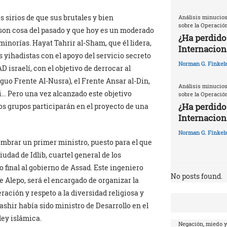
s sirios de que sus brutales y bien
Análisis minucios
sobre la Operació
son cosa del pasado y que hoy es un moderado
¿Ha perdido
 minorías. Hayat Tahrir al-Sham, que él lidera,
Internacion
 yihadistas con el apoyo del servicio secreto
Norman G. Finkels
 israelí, con el objetivo de derrocar al
guo Frente Al-Nusra), el Frente Ansar al-Din,
Análisis minucios
i… Pero una vez alcanzado este objetivo
sobre la Operació
¿Ha perdido
tos grupos participarán en el proyecto de una
Internaciona
Norman G. Finkels
ombrar un primer ministro, puesto para el que
udad de Idlib, cuartel general de los
o final al gobierno de Assad. Este ingeniero
No posts found.
e Alepo, será el encargado de organizar la
ación y respeto a la diversidad religiosa y
ashir había sido ministro de Desarrollo en el
ley islámica.
Negación, miedo y