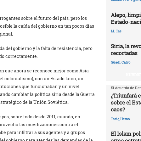
Alepo, limpi
rogantes sobre el futuro del país, pero los
Estado-naci
sible la caída del gobierno en tan pocos días
M. Tas
gional.
Siria, la re
a del gobierno y la falta de resistencia, pero
recortadas
ndo correctamente.
Guadi Calvo
ión que ahora se reconoce mejor como Asia
KURDIS
l colonialismo), con un Estado laico, un
stituciones que funcionaban y un nivel
El Acuerdo de Dam
ndo cambiar la política siria desde la Guerra
¿Triunfará e
sobre el Est
stratégico de la Unión Soviética.
caos?
mpos, sobre todo desde 2011, cuando, en
Tariq Hemo
provechó las movilizaciones contra el
e para infiltrar a sus agentes y a grupos
El Islam pol
arma estrat
del gobierno para atender las demandas de la