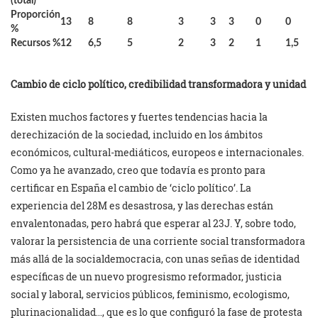
(total)*
Proporción
13
8
8
3
3
3
0
0
%
Recursos %
12
6,5
5
2
3
2
1
1,5
Cambio de ciclo político, credibilidad transformadora y unidad
Existen muchos factores y fuertes tendencias hacia la
derechización de la sociedad, incluido en los ámbitos
económicos, cultural-mediáticos, europeos e internacionales.
Como ya he avanzado, creo que todavía es pronto para
certificar en España el cambio de ‘ciclo político’. La
experiencia del 28M es desastrosa, y las derechas están
envalentonadas, pero habrá que esperar al 23J. Y, sobre todo,
valorar la persistencia de una corriente social transformadora
más allá de la socialdemocracia, con unas señas de identidad
específicas de un nuevo progresismo reformador, justicia
social y laboral, servicios públicos, feminismo, ecologismo,
plurinacionalidad…, que es lo que configuró la fase de protesta