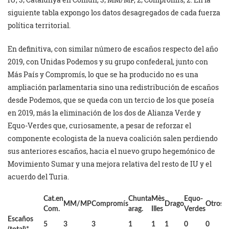
siguiente tabla expongo los datos desagregados de cada fuerza
política territorial.
En definitiva, con similar número de escaños respecto del año
2019, con Unidas Podemos y su grupo confederal, junto con
Más País y Compromís, lo que se ha producido no es una
ampliación parlamentaria sino una redistribución de escaños
desde Podemos, que se queda con un tercio de los que poseía
en 2019, más la eliminación de los dos de Alianza Verde y
Equo-Verdes que, curiosamente, a pesar de reforzar el
componente ecologista de la nueva coalición salen perdiendo
sus anteriores escaños, hacia el nuevo grupo hegemónico de
Movimiento Sumar y una mejora relativa del resto de IU y el
acuerdo del Turia.
Cat.en
Chunta
Mès
Equo-
MM/MP
Compromís
Drago
Otros
Com.
arag.
Illes
Verdes
Escaños
5
3
3
1
1
1
0
0