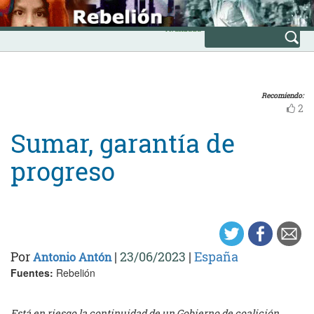
Skip
INICIO
to
Avanzada
content
Recomiendo:
2
Sumar, garantía de
progreso
Por
|
23/06/2023
|
España
Antonio Antón
Fuentes:
Rebelión
Está en riesgo la continuidad de un Gobierno de coalición