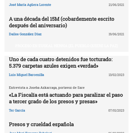
José María Agüera Lorente
21/06/2021
A una década del 15M (cobardemente escrito
después del aniversario)
Dailos González Díaz
19/06/2021
PROCESO EN EUSKAL HERRIA (EL PUEBLO QUIERE LA PAZ)
Uno de cada cuatro detenidos fue torturado:
5.379 carpetas azules exigen «verdad»
Luis Miguel Barcenilla
13/02/2023
Entrevista a Joseba Azkarraga, portavoz de Sare
«La Fiscalía está actuando para paralizar el paso
a tercer grado de los presos y presas»
Ter García
07/01/2023
Presos y crueldad española