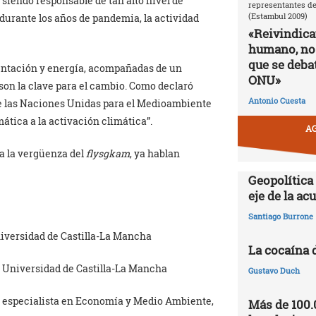
 siendo responsable de tan alto nivel de
representantes de
(Estambul 2009)
urante los años de pandemia, la actividad
«Reivindic
humano, no
que se debat
entación y energía, acompañadas de un
ONU»
son la clave para el cambio. Como declaró
Antonio Cuesta
de las Naciones Unidas para el Medioambiente
tica a la activación climática”.
AG
a la vergüenza del
flysgkam
, ya hablan
Geopolítica
eje de la a
Santiago Burrone
niversidad de Castilla-La Mancha
La cocaína 
, Universidad de Castilla-La Mancha
Gustavo Duch
d, especialista en Economía y Medio Ambiente,
Más de 100.