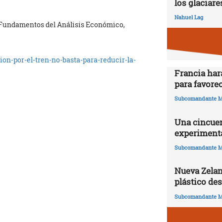
los glaciare
Nahuel Lag
e Fundamentos del Análisis Económico,
ion-por-el-tren-no-basta-para-reducir-la-
Francia har
para favorec
Subcomandante M
Una cincuen
experimenta
Subcomandante M
Nueva Zelan
plástico de
Subcomandante M