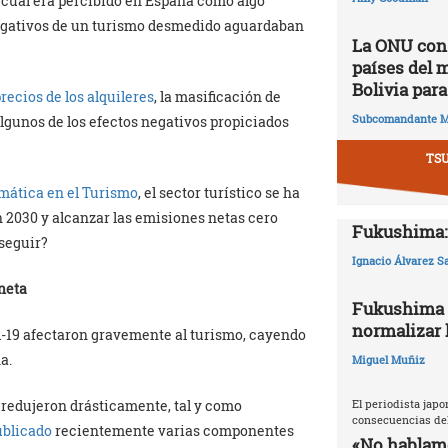
o cual era percibido en España como algo
 negativos de un turismo desmedido aguardaban
La ONU cons
países del 
Bolivia para
recios de los alquileres
, la masificación de
Subcomandante M
lgunos de los efectos negativos propiciados
TS
mática en el Turismo
, el sector turístico se ha
 2030 y alcanzar las emisiones netas cero
Fukushima: 
nseguir?
Ignacio Álvarez S
aneta
Fukushima 2
normalizar l
id-19 afectaron gravemente al turismo, cayendo
a.
Miguel Muñiz
 redujeron drásticamente, tal y como
El periodista japo
consecuencias del
ublicado
recientemente varias componentes
«No hablamo