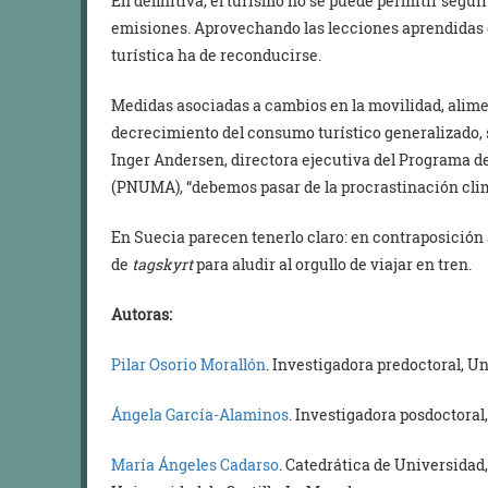
En definitiva, el turismo no se puede permitir seguir
emisiones. Aprovechando las lecciones aprendidas d
turística ha de reconducirse.
Medidas asociadas a cambios en la movilidad, alim
decrecimiento del consumo turístico generalizado, 
Inger Andersen, directora ejecutiva del Programa 
(PNUMA), “debemos pasar de la procrastinación climá
En Suecia parecen tenerlo claro: en contraposición 
de
tagskyrt
para aludir al orgullo de viajar en tren.
Autoras:
Pilar Osorio Morallón
. Investigadora predoctoral, U
Ángela García-Alaminos
. Investigadora posdoctoral
María Ángeles Cadarso
. Catedrática de Universida