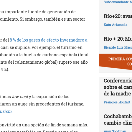
Subcomandante M
una importante fuente de generación de
Río+20: ava
ecimiento. Si embargo, también es un sector
Katu Arkonada
Río + 20: M
r del
8 % de los gases de efecto invernadero a
a casi se duplica. Por ejemplo, el turismo en
Ricardo Luis Mas
ibución a la huella de carbono española (total
PRIMERA CO
nte del calentamiento global) superó ese año
SO
4 %).
Conferencia
sobre el ca
de la madre 
olíneas
low cost
y la expansión de los
François Houtart
iaron un auge sin precedentes del turismo,
ourism
.
Cochabamba,
cambio clim
convirtió en una opción de fin de semana más.
Amy Goodman