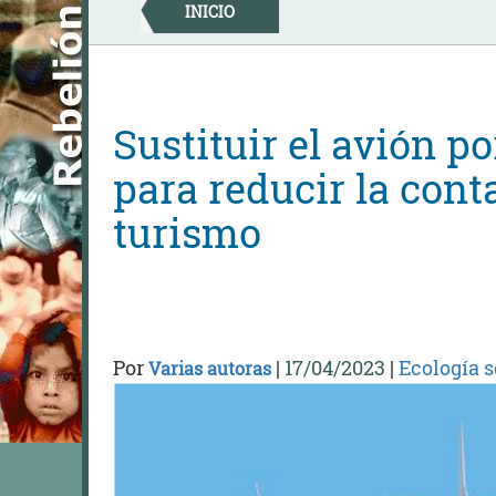
Skip
INICIO
to
content
Sustituir el avión po
para reducir la con
turismo
Por
|
17/04/2023
|
Ecología s
Varias autoras