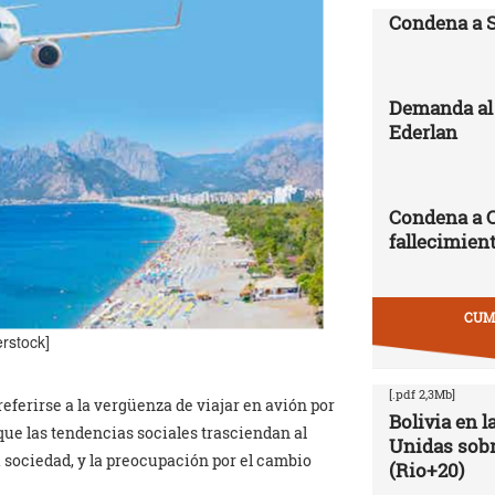
Condena a 
Demanda al 
Ederlan
Condena a 
fallecimien
CUMB
rstock]
[.pdf 2,3Mb]
referirse a la vergüenza de viajar en avión por
Bolivia en 
ue las tendencias sociales trasciendan al
Unidas sobr
a sociedad, y la preocupación por el cambio
(Rio+20)