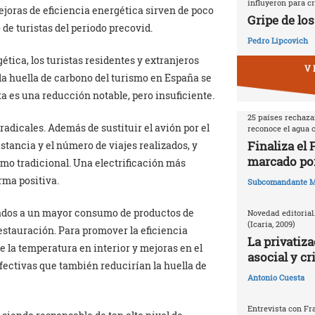
influyeron para cr
joras de eficiencia energética sirven de poco
Gripe de los
de turistas del periodo precovid.
Pedro Lipcovich
ética, los turistas residentes y extranjeros
V 
, la huella de carbono del turismo en España se
a es una reducción notable, pero insuficiente.
25 países rechazan
adicales. Además de sustituir el avión por el
reconoce el agua
Finaliza el
istancia y el número de viajes realizados, y
marcado por
smo tradicional. Una electrificación más
rma positiva.
Subcomandante M
gados a un mayor consumo de productos de
Novedad editorial
(Icaria, 2009)
estauración. Para promover la eficiencia
La privatiza
de la temperatura en interior y mejoras en el
asocial y cr
efectivas que también reducirían la huella de
Antonio Cuesta
Entrevista con Fr