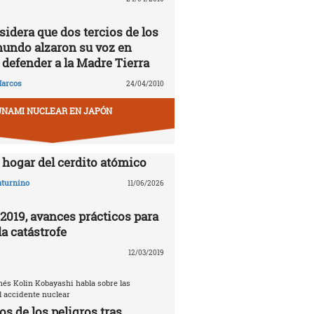
idera que dos tercios de los
mundo alzaron su voz en
 defender a la Madre Tierra
arcos
24/04/2010
UNAMI NUCLEAR EN JAPÓN
hogar del cerdito atómico
aturnino
11/06/2026
019, avances prácticos para
a catástrofe
12/03/2019
nés Kolin Kobayashi habla sobre las
 accidente nuclear
s de los peligros tras