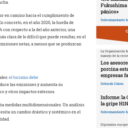
ncha.
Fukushima 
pánico»
ctor en camino hacia el cumplimiento de
Subcomandante M
 En concreto, en el año 2020, la huella de
 con respecto a la del año anterior, una
C
s clara de lo difícil que puede resultar, en el
o emisiones netas, a menos que se produzcan
La Organización Mu
manejo de la reci
Los asesore
porcina est
empresas f
ales:
el turismo debe
Deborah Cohen
uce las emisiones y aumenta su
ico y otros impactos externos.
Informe: la
la gripe H1
ha medidas multidimensionales. Un análisis
cesita un cambio drástico y sistémico en el
Subcomandante M
lidad.
Diputados europeo