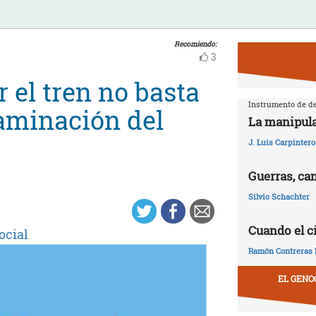
Recomiendo:
3
r el tren no basta
Instrumento de de
taminación del
La manipula
J. Luis Carpintero
Guerras, ca
Silvio Schachter
Cuando el c
ocial
Ramón Contreras 
EL GENO