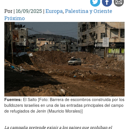
Por
|
16/09/2025
|
Europa
,
Palestina y Oriente
Próximo
Fuentes:
El Salto [Foto: Barrera de escombros construida por los
bulldozers israelíes en una de las entradas principales del campo
de refugiados de Jenin (Mauricio Morales)]
La campaña pretende exigir a los países que prohíban el