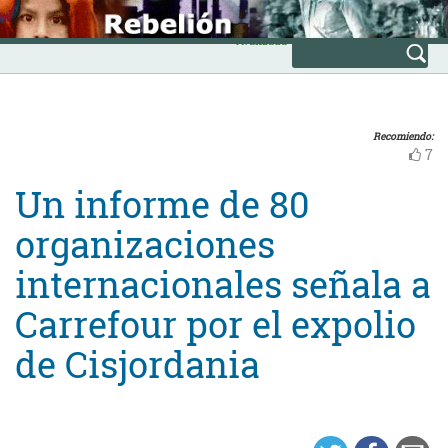
Skip
INICIO
to
Avanzada
content
Recomiendo:
7
Un informe de 80
organizaciones
internacionales señala a
Carrefour por el expolio
de Cisjordania