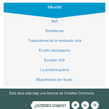
ENLACES
Aish
Entretierras
Traducciones de la revolución siria
El cofre damasquino
Eurasian Hub
La próxima guerra
Musulmanes por la paz
Esta obra está bajo una licencia de Creative Commons.
Términos de Uso
¿QUIÉNES SOMOS?