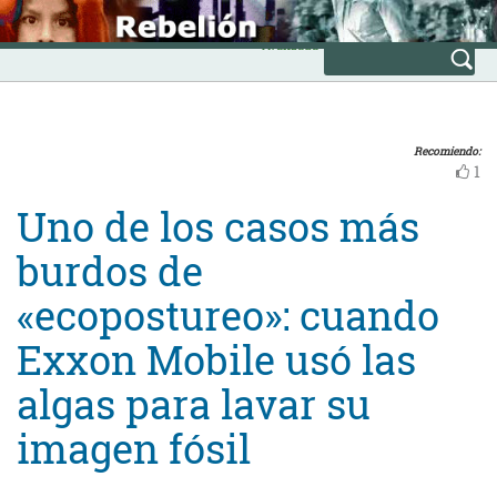
Skip
INICIO
to
Avanzada
content
Recomiendo:
1
Uno de los casos más
burdos de
«ecopostureo»: cuando
Exxon Mobile usó las
algas para lavar su
imagen fósil