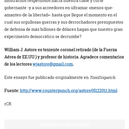
mostrarnos respetuosos hacia nuestra clase y corte
gobernante -y a sus acreedores en ultramar «menos-que-
amantes-de-la libertad»- hasta que llegue el momento en el
cual sus orgullosas guerras y sus derrochadores presupuestos
de defensa de más billones de dólares hagan que nuestro gran
experimento democrático se derrumbe?
William J. Astore es teniente coronel retirado (de la Fuerza
Aérea de EE.UU.) y profesor de historia. Agradece comentarios
de los lectores
wjastore@gmail.com
.
Este ensayo fue publicado originalmente en
TomDispatch
.
Fuente:
http://www.counterpunch.org/
astore05122011.html
rCR
FRONTERAS Y MIGRACIONES