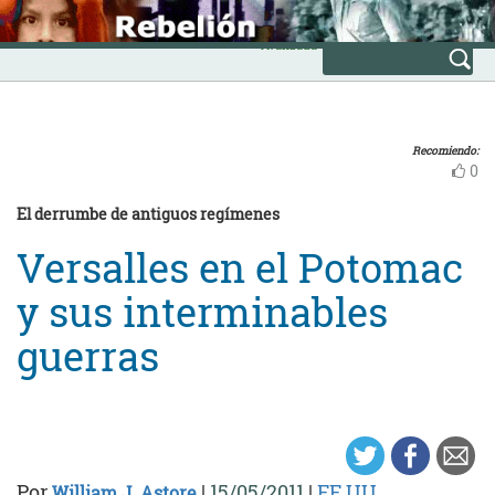
Skip
INICIO
to
Avanzada
content
Recomiendo:
0
El derrumbe de antiguos regímenes
Versalles en el Potomac
y sus interminables
guerras
Por
|
15/05/2011
|
EE.UU.
William J. Astore