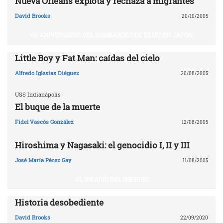
Nueva Orleáns explota y rechaza a migrantes
David Brooks
20/10/2005
60 ANIVERSARIO DEL BOMBARDEO DE EEUU EN JAPÓN
Little Boy y Fat Man: caídas del cielo
Alfredo Iglesias Diéguez
20/08/2005
USS Indianápolis
El buque de la muerte
Fidel Vascós González
12/08/2005
Hiroshima y Nagasaki: el genocidio I, II y III
José María Pérez Gay
11/08/2005
EL IDEARIO DEL IMPERIO
Historia desobediente
David Brooks
22/09/2020