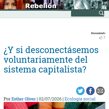
Skip
INICIO
to
Avanzada
content
Recomiendo:
7
¿Y si desconectásemos
voluntariamente del
sistema capitalista?
Por
|
02/07/2026
|
Ecología social
Esther Oliver