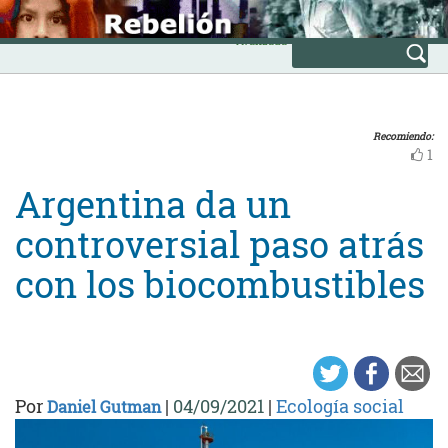
Skip
INICIO
to
Avanzada
content
Recomiendo:
1
Argentina da un
controversial paso atrás
con los biocombustibles
Por
|
04/09/2021
|
Ecología social
Daniel Gutman