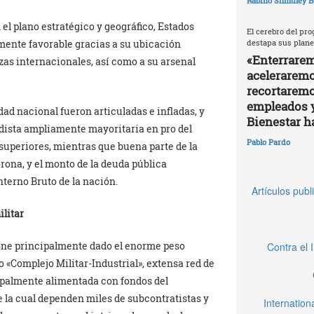
Rabino Shmuley B
el plano estratégico y geográfico, Estados
El cerebro del pro
destapa sus plane
ente favorable gracias a su ubicación
«Enterrarem
anzas internacionales, así como a su arsenal
aceleraremos
recortaremo
empleados 
ad nacional fueron articuladas e infladas, y
Bienestar h
idista ampliamente mayoritaria en pro del
Pablo Pardo
 superiores, mientras que buena parte de la
rona, y el monto de la deuda pública
terno Bruto de la nación.
Artículos pub
ilitar
one principalmente dado el enorme peso
Contra el 
o «Complejo Militar-Industrial», extensa red de
ipalmente alimentada con fondos del
de la cual dependen miles de subcontratistas y
Internatio