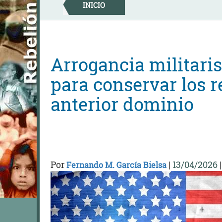
Skip
INICIO
to
content
Arrogancia militaris
para conservar los r
anterior dominio
Por
|
13/04/2026
Fernando M. García Bielsa