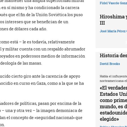
l de mantener una amplia superioridad militar
Fidel Vascós Gonz
in en sí mismo y ha condicionado la carrera
és que el fin de la Unión Soviética los puso
Hiroshima y 
los intereses que se benefician de un
III
ones de dólares cada año.
José María Pérez 
como está – le es todavía, relativamente
al y militar cuenta con un respaldo abrumador
Historia de
 apoyados en poderosos medios de información
ideología de las masas.
David Brooks
cido cierto giro ante la carencia de apoyo
Habla el influyent
norteamericana el
enocidio en curso en Gaza, como a la que se ha
«El verdade
Estados Uni
como primer
ñadores de políticas, pasan por encima de la
mundo, es di
o – una y otra vez – la imagen demoniaca de
estadounide
lan el concepto de «seguridad nacional» que
elegido»
on.