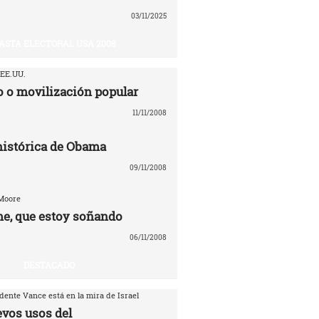
03/11/2025
ASTA ELECTORAL USA 2008
 EE.UU.
 o movilización popular
11/11/2008
 histórica de Obama
09/11/2008
 Moore
e, que estoy soñando
06/11/2008
DESTACADO
dente Vance está en la mira de Israel
evos usos del