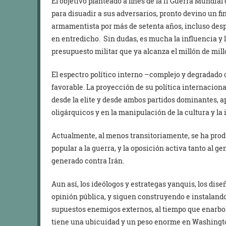
El objetivo planteado a fines de la II Guerra Mundia
para disuadir a sus adversarios, pronto devino un f
armamentista por más de setenta años, incluso despu
en entredicho. Sin dudas, es mucha la influencia y 
presupuesto militar que ya alcanza el millón de mill
El espectro político interno –complejo y degradado 
favorable. La proyección de su política internacion
desde la elite y desde ambos partidos dominantes,
oligárquicos y en la manipulación de la cultura y la 
Actualmente, al menos transitoriamente, se ha produ
popular a la guerra, y la oposición activa tanto al g
generado contra Irán.
Aun así, los ideólogos y estrategas yanquis, los dise
opinión pública, y siguen construyendo e instaland
supuestos enemigos externos, al tiempo que enarbo
tiene una ubicuidad y un peso enorme en Washingt