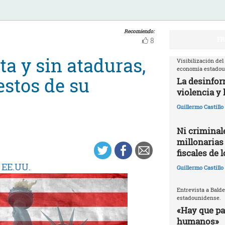
Recomiendo:
FR
8
ta y sin ataduras,
Visibilización del
economía estado
estos de su
La desinfor
violencia y 
Guillermo Castill
Ni criminale
millonarias
fiscales de 
|
EE.UU.
Guillermo Castill
Entrevista a Balde
estadounidense.
«Hay que par
humanos»