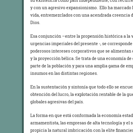
su existencia como país independiente, con recurre
y con un agresivo expansionismo. Ello ha marcado 
vida, entremezclados con una acendrada creencia de
Dios.
Esa conjunción –entre la propensión histórica a la vi
urgencias imperiales del presente -, se corresponde 
poderosos intereses corporativos que se alimentan
y la proyección bélica. Se trata de una economía d
parte de la población y para una amplia gama de em
insumos en las distintas regiones.
En la sustentación y sintonía que todo ello se encu
obtención del lucro, la explotación rentable de la g
globales agresivas del país.
La forma en que está conformada la economía estado
armamentista, las empresas de alta tecnología y el s
propicia la natural imbricación con la elite financi