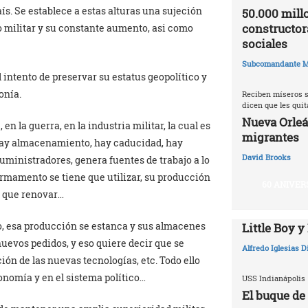
aís. Se establece a estas alturas una sujeción
50.000 millo
constructor
o militar y su constante aumento, asi como
sociales
Subcomandante M
 intento de preservar su estatus geopolítico y
onía.
Reciben míseros s
dicen que les qui
Nueva Orleá
n la guerra, en la industria militar, la cual es
migrantes
 hay almacenamiento, hay caducidad, hay
David Brooks
uministradores, genera fuentes de trabajo a lo
 armamento se tiene que utilizar, su producción
60 ANIVER
n que renovar…
do, esa producción se estanca y sus almacenes
Little Boy y
nuevos pedidos, y eso quiere decir que se
Alfredo Iglesias 
ión de las nuevas tecnologías, etc. Todo ello
onomía y en el sistema político…
USS Indianápolis
El buque de