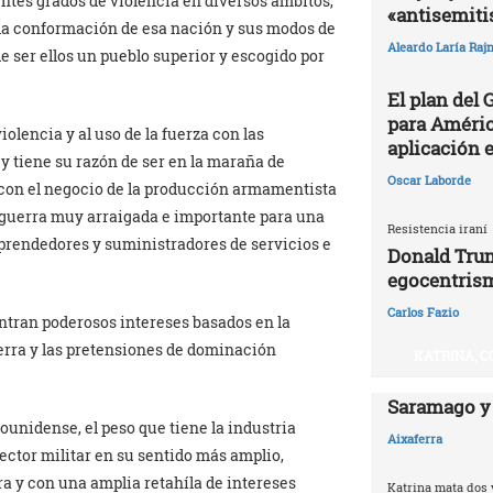
ntes grados de violencia en diversos ámbitos,
«antisemit
la conformación de esa nación y sus modos de
Aleardo Laría Rajn
 ser ellos un pueblo superior y escogido por
El plan del
para Améric
olencia y al uso de la fuerza con las
aplicación 
y tiene su razón de ser en la maraña de
Oscar Laborde
 con el negocio de la producción armamentista
e guerra muy arraigada e importante para una
Resistencia iraní
prendedores y suministradores de servicios e
Donald Trum
egocentris
Carlos Fazio
entran poderosos intereses basados en la
uerra y las pretensiones de dominación
KATRINA, C
Saramago y
unidense, el peso que tiene la industria
Aixaferra
ector militar en su sentido más amplio,
era y con una amplia retahíla de intereses
Katrina mata dos 