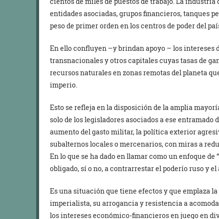
cientos de miles de puestos de trabajo. La industri
entidades asociadas, grupos financieros, tanques p
peso de primer orden en los centros de poder del paí
En ello confluyen –y brindan apoyo – los intereses
transnacionales y otros capitales cuyas tasas de ga
recursos naturales en zonas remotas del planeta qu
imperio.
Esto se refleja en la disposición de la amplia mayoría
solo de los legisladores asociados a ese entramado 
aumento del gasto militar, la política exterior agresi
subalternos locales o mercenarios, con miras a reduc
En lo que se ha dado en llamar como un enfoque de “
obligado, sí o no, a contrarrestar el poderío ruso y e
Es una situación que tiene efectos y que emplaza la p
imperialista, su arrogancia y resistencia a acomoda
los intereses económico-financieros en juego en dive