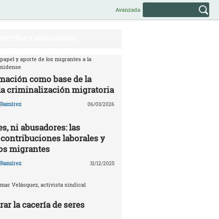
Avanzada
ONTERAS Y MIGRACIONES
 papel y aporte de los migrantes a la
unidense
mación como base de la
la criminalización migratoria
o Ramírez
06/03/2026
s, ni abusadores: las
 contribuciones laborales y
los migrantes
o Ramírez
31/12/2025
mar Velásquez, activista sindical
ar la cacería de seres