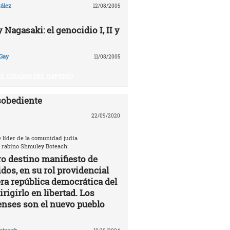
ález
12/08/2005
Nagasaki: el genocidio I, II y
Gay
11/08/2005
EL IDEARIO DEL IMPERIO
sobediente
22/09/2020
e líder de la comunidad judía
 rabino Shmuley Boteach:
ro destino manifiesto de
dos, en su rol providencial
a república democrática del
rigirlo en libertad. Los
nses son el nuevo pueblo