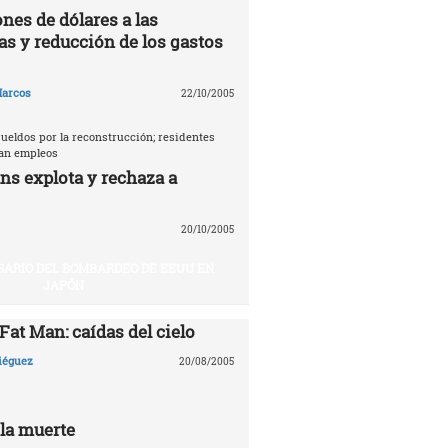
nes de dólares a las
as y reducción de los gastos
arcos
22/10/2005
ueldos por la reconstrucción; residentes
tan empleos
ns explota y rechaza a
20/10/2005
SARIO DEL BOMBARDEO DE EEUU EN
JAPÓN
 Fat Man: caídas del cielo
Diéguez
20/08/2005
 la muerte