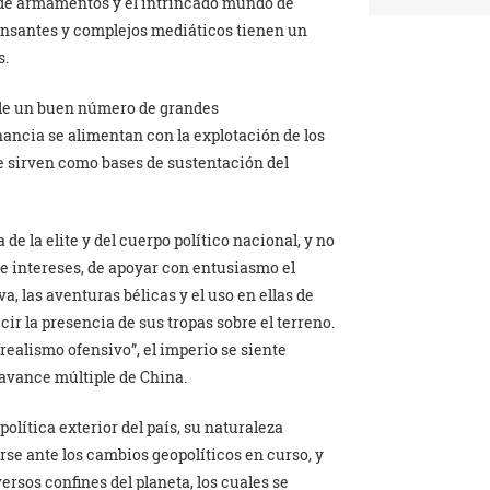
a de armamentos y el intrincado mundo de
ensantes y complejos mediáticos tienen un
s.
 de un buen número de grandes
nancia se alimentan con la explotación de los
e sirven como bases de sustentación del
 de la elite y del cuerpo político nacional, y no
de intereses, de apoyar con entusiasmo el
va, las aventuras bélicas y el uso en ellas de
ir la presencia de sus tropas sobre el terreno.
realismo ofensivo”, el imperio se siente
l avance múltiple de China.
olítica exterior del país, su naturaleza
rse ante los cambios geopolíticos en curso, y
rsos confines del planeta, los cuales se