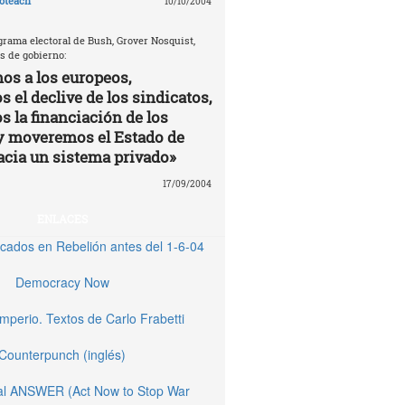
oteach
10/10/2004
grama electoral de Bush, Grover Nosquist,
s de gobierno:
os a los europeos,
 el declive de los sindicatos,
s la financiación de los
y moveremos el Estado de
acia un sistema privado»
17/09/2004
ENLACES
licados en Rebelión antes del 1-6-04
Democracy Now
Imperio. Textos de Carlo Frabetti
Counterpunch (inglés)
nal ANSWER (Act Now to Stop War