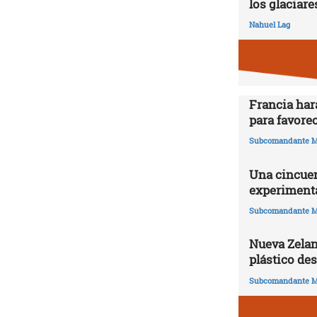
los glaciare
Nahuel Lag
Francia har
para favorec
Subcomandante M
Una cincuen
experimenta
Subcomandante M
Nueva Zelan
plástico de
Subcomandante M