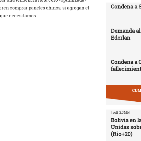
Condena a 
eren comprar paneles chinos, si agregan el
d que necesitamos.
Demanda al 
Ederlan
Condena a 
fallecimien
CUMB
[.pdf 2,3Mb]
Bolivia en 
Unidas sobr
(Rio+20)