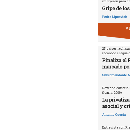
influyeron para cr
Gripe de los
Pedro Lipcovich
V 
25 países rechazan
reconoce el agua
Finaliza el
marcado por
Subcomandante M
Novedad editorial
(Icaria, 2009)
La privatiza
asocial y cr
Antonio Cuesta
Entrevista con Fr