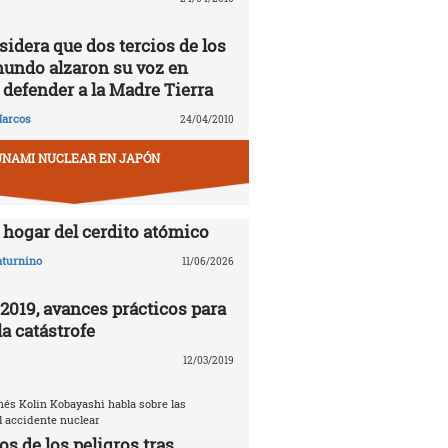
idera que dos tercios de los
mundo alzaron su voz en
 defender a la Madre Tierra
arcos
24/04/2010
UNAMI NUCLEAR EN JAPÓN
hogar del cerdito atómico
aturnino
11/06/2026
019, avances prácticos para
a catástrofe
12/03/2019
nés Kolin Kobayashi habla sobre las
 accidente nuclear
s de los peligros tras