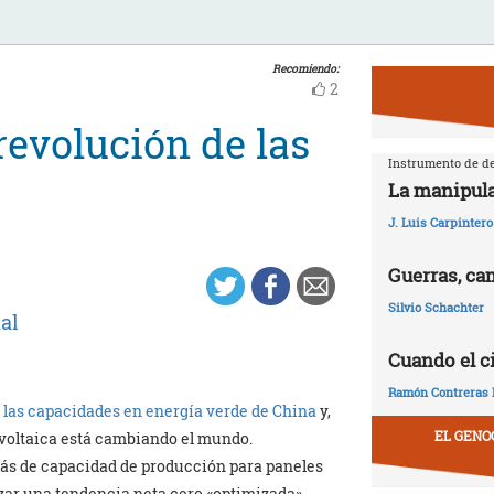
Recomiendo:
2
 revolución de las
Instrumento de de
La manipula
J. Luis Carpintero
Guerras, ca
Silvio Schachter
al
Cuando el c
Ramón Contreras 
 las capacidades en energía verde de China
y,
EL GENO
ovoltaica está cambiando el mundo.
más de capacidad de producción para paneles
nzar una tendencia neta cero «optimizada»