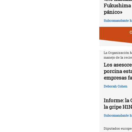
Fukushima 
pánico»
Subcomandante M
C
La Organización Mu
manejo de la reci
Los asesore
porcina est
empresas f
Deborah Cohen
Informe: la
la gripe H1
Subcomandante M
Diputados europeo