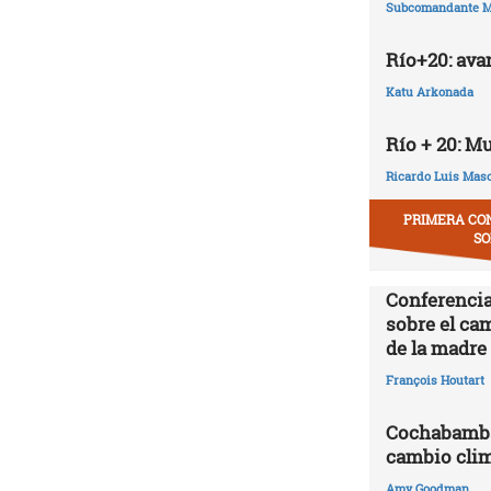
Subcomandante M
Río+20: ava
Katu Arkonada
Río + 20: M
Ricardo Luis Mas
PRIMERA CO
SO
Conferencia
sobre el ca
de la madre 
François Houtart
Cochabamba,
cambio clim
Amy Goodman