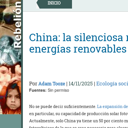
Skip
INICIO
to
content
China: la silenciosa
energías renovables
Por
|
14/11/2025
|
Ecología soci
Adam Tooze
Fuentes:
Sin permiso
No se puede decir suficientemente.
La expansión de
en particular, su capacidad de producción solar fot
Actualmente, solo China ya tiene un 50 por ciento 
fotovoltaicos de lo que se cree necesario para alca