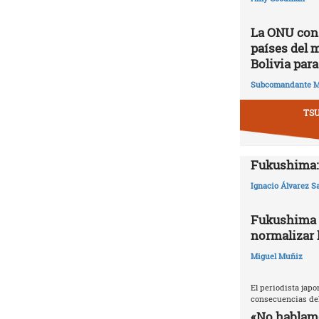
La ONU cons
países del 
Bolivia para
Subcomandante M
TS
Fukushima: 
Ignacio Álvarez S
Fukushima 2
normalizar l
Miguel Muñiz
El periodista japo
consecuencias del
«No hablamo