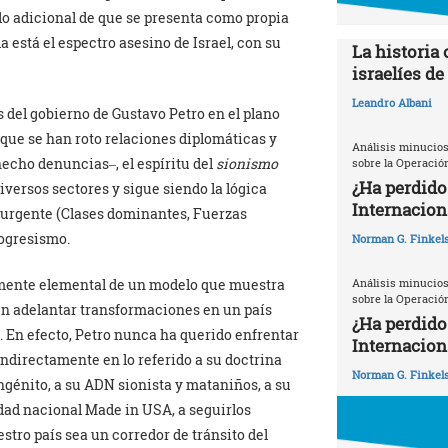
llo adicional de que se presenta como propia
 está el espectro asesino de Israel, con su
La historia 
israelíes de
Leandro Albani
s del gobierno de Gustavo Petro en el plano
 que se han roto relaciones diplomáticas y
Análisis minucios
hecho denuncias‒, el espíritu del
sionismo
sobre la Operació
¿Ha perdido
versos sectores y sigue siendo la lógica
Internacion
surgente (Clases dominantes, Fuerzas
rogresismo.
Norman G. Finkels
Análisis minucios
tamente elemental de un modelo que muestra
sobre la Operació
den adelantar transformaciones en un país
¿Ha perdido
. En efecto, Petro nunca ha querido enfrentar
Internaciona
indirectamente en lo referido a su doctrina
Norman G. Finkels
génito, a su ADN sionista y mataniños, a su
dad nacional Made in USA, a seguirlos
stro país sea un corredor de tránsito del