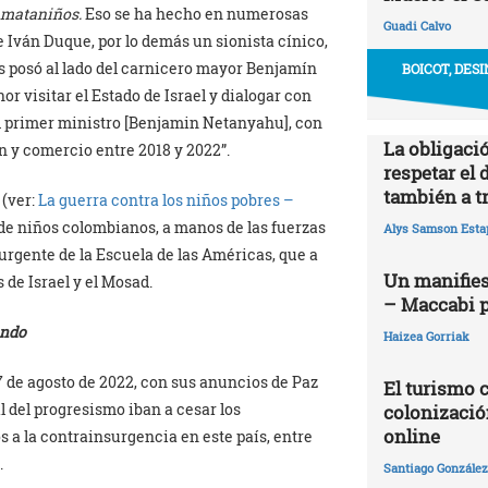
mataniños.
Eso se ha hecho en numerosas
Guadi Calvo
 Iván Duque, por lo demás un sionista cínico,
 posó al lado del carnicero mayor Benjamín
BOICOT, DES
r visitar el Estado de Israel y dialogar con
l primer ministro [Benjamin Netanyahu], con
La obligació
 y comercio entre 2018 y 2022”.
respetar el 
también a t
(ver:
La guerra contra los niños pobres –
 de niños colombianos, a manos de las fuerzas
Alys Samson Esta
urgente de la Escuela de las Américas, que a
Un manifies
 de Israel y el Mosad.
– Maccabi 
undo
Haizea Gorriak
 7 de agosto de 2022, con sus anuncios de Paz
El turismo 
l del progresismo iban a cesar los
colonizació
online
 a la contrainsurgencia en este país, entre
.
Santiago González 