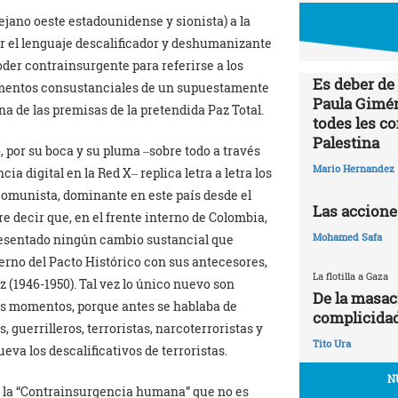
 lejano oeste estadounidense y sionista) a la
ar el lenguaje descalificador y deshumanizante
poder contrainsurgente para referirse a los
Es deber de
ementos consustanciales de un supuestamente
Paula Gimén
 de las premisas de la pretendida Paz Total.
todes les c
Palestina
, por su boca y su pluma ‒sobre todo a través
Mario Hernandez
ia digital en la Red X‒ replica letra a letra los
icomunista, dominante en este país desde el
Las accione
re decir que, en el frente interno de Colombia,
Mohamed Safa
presentado ningún cambio sustancial que
bierno del Pacto Histórico con sus antecesores,
La flotilla a Gaza
 (1946-1950). Tal vez lo único nuevo son
De la masac
tos momentos, porque antes se hablaba de
complicidad
guerrilleros, terroristas, narcoterroristas y
Tito Ura
eva los descalificativos de terroristas.
N
do la “Contrainsurgencia humana” que no es