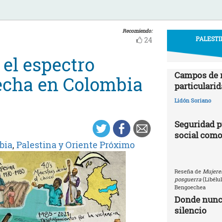
Recomiendo:
PALESTI
24
 el espectro
Campos de r
cecha en Colombia
particularid
Lidón Soriano
Seguridad p
social como
bia
,
Palestina y Oriente Próximo
Reseña de
Mujeres
posguerra
(Libélu
Bengoechea
Donde nunca
silencio