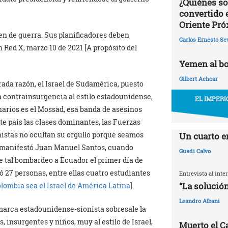
¿Quiénes so
convertido 
Oriente Pr
en de guerra. Sus planificadores deben
Carlos Ernesto Se
 Red X, marzo 10 de 2021 [A propósito del
Yemen al bo
Gilbert Achcar
ada razón, el Israel de Sudamérica, puesto
la contrainsurgencia al estilo estadounidense,
EL IMPERI
narios es el Mossad, esa banda de asesinos
ste país las clases dominantes, las Fuerzas
onistas no ocultan su orgullo porque seamos
Un cuarto e
o manifestó Juan Manuel Santos, cuando
Guadi Calvo
e tal bombardeo a Ecuador el primer día de
ó 27 personas, entre ellas cuatro estudiantes
Entrevista al int
“La solución
lombia sea el Israel de América Latina
]
Leandro Albani
 marca estadounidense-sionista sobresale la
 insurgentes y niños, muy al estilo de Israel,
Muerto el Cal