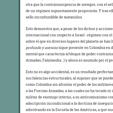
otra que la contrainsurgencia de siempre, con el se
de un régimen supuestamente progresista. Y tras ella
sello inconfundible de mataniños.
Esto demuestra que, a pesar de los dichos y accione
internacional con respecto a Israel ‒régimen con el
sobre el que en diversos lugares del planeta se han 
profundo y asesino
sigue presente en Colombia en di
mental que caracteriza al bloque de poder contrain
Armadas, Falsimedia…) y ahora es asumido por el p
Esto no es algo accidental, es un resultado perfec
sus falencias estructurales, al suponer que se pue
como Colombia sin afrontar el poder de los militares
a las Fuerzas Armadas, a las cuales no ha tocado ni 
militar de enemigo interno, a su anticomunismo con
adscripción incondicional a la doctrina de inseguri
adiestrando en la Escuela de las Américas, a que nue