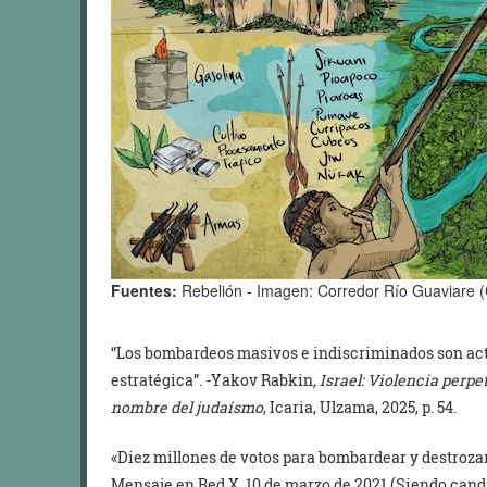
Fuentes:
Rebelión - Imagen: Corredor Río Guaviare (
“Los bombardeos masivos e indiscriminados son ac
estratégica”. -Yakov Rabkin
, Israel: Violencia perp
nombre del judaísmo
, Icaria, Ulzama, 2025, p. 54.
«Diez millones de votos para bombardear y destrozar
Mensaje en Red X, 10 de marzo de 2021 (Siendo candi