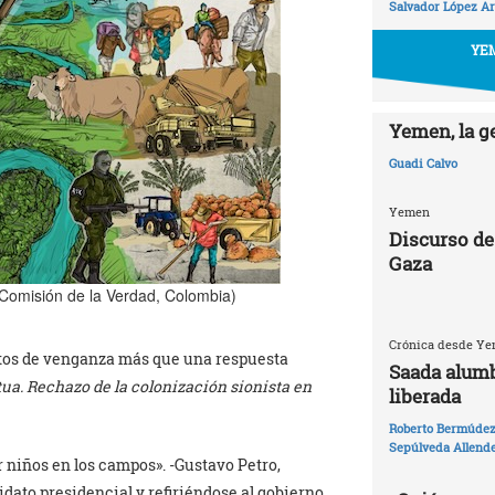
Salvador López Ar
YEM
Yemen, la g
Guadi Calvo
Yemen
Discurso de
Gaza
Comisión de la Verdad, Colombia)
Crónica desde Yem
tos de venganza más que una respuesta
Saada alumb
etua. Rechazo de la colonización sionista en
liberada
Roberto Bermúdez 
Sepúlveda Allend
 niños en los campos». -Gustavo Petro,
dato presidencial y refiriéndose al gobierno