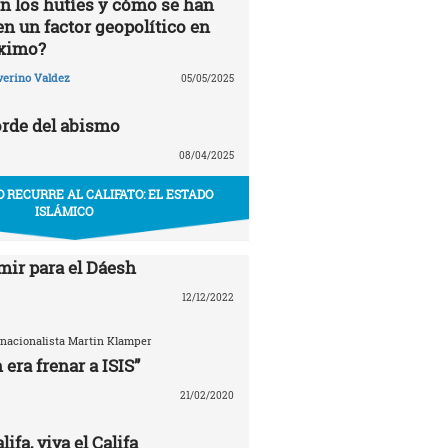
n los hutíes y cómo se han
en un factor geopolítico en
óximo?
verino Valdez
05/05/2025
rde del abismo
08/04/2025
O RECURRE AL CALIFATO: EL ESTADO
ISLÁMICO
mir para el Dáesh
12/12/2022
ernacionalista Martin Klamper
 era frenar a ISIS”
21/02/2020
ifa, viva el Califa