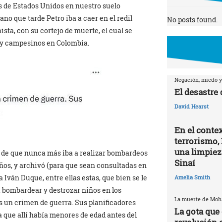
s de Estados Unidos en nuestro suelo
no que tarde Petro iba a caer en el redil
No posts found.
sta, con su cortejo de muerte, el cual se
s y campesinos en Colombia.
Negación, miedo y
El desastre
David Hearst
En el contex
terrorismo, 
una limpiez
s de que nunca más iba a realizar bombardeos
Sinaí
ños, y archivó (para que sean consultadas en
 Iván Duque, entre ellas estas, que bien se le
Amelia Smith
a bombardear y destrozar niños en los
La muerte de Mo
s un crimen de guerra. Sus planificadores
La gota que 
a que allí había menores de edad antes del