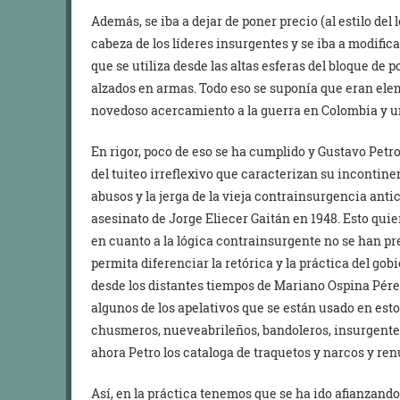
Además, se iba a dejar de poner precio (al estilo del
cabeza de los líderes insurgentes y se iba a modific
que se utiliza desde las altas esferas del bloque de 
alzados en armas. Todo eso se suponía que eran el
novedoso acercamiento a la guerra en Colombia y una
En rigor, poco de eso se ha cumplido y Gustavo Petro
del tuiteo irreflexivo que caracterizan su incontinenc
abusos y la jerga de la vieja contrainsurgencia ant
asesinato de Jorge Eliecer Gaitán en 1948. Esto quie
en cuanto a la lógica contrainsurgente no se han 
permita diferenciar la retórica y la práctica del go
desde los distantes tiempos de Mariano Ospina Pérez
algunos de los apelativos que se están usado en es
chusmeros, nueveabrileños, bandoleros, insurgentes, 
ahora Petro los cataloga de traquetos y narcos y renu
Así, en la práctica tenemos que se ha ido afianzan