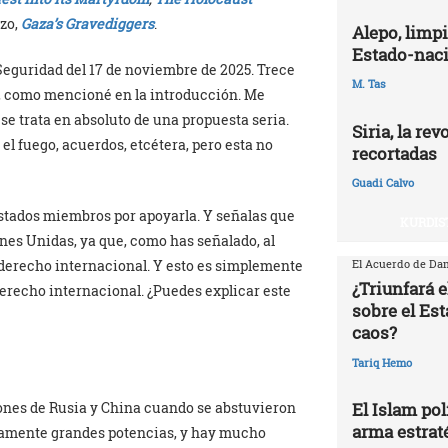
rzo,
Gaza’s Gravediggers
.
Alepo, limpi
Estado-naci
eguridad del 17 de noviembre de 2025. Trece
M. Tas
s, como mencioné en la introducción. Me
se trata en absoluto de una propuesta seria.
Siria, la re
el fuego, acuerdos, etcétera, pero esta no
recortadas
Guadi Calvo
 Estados miembros por apoyarla. Y señalas que
KURDIS
nes Unidas, ya que, como has señalado, al
derecho internacional. Y esto es simplemente
El Acuerdo de Dam
¿Triunfará e
erecho internacional. ¿Puedes explicar este
sobre el Est
caos?
Tariq Hemo
ones de Rusia y China cuando se abstuvieron
El Islam pol
arma estrat
viamente grandes potencias, y hay mucho