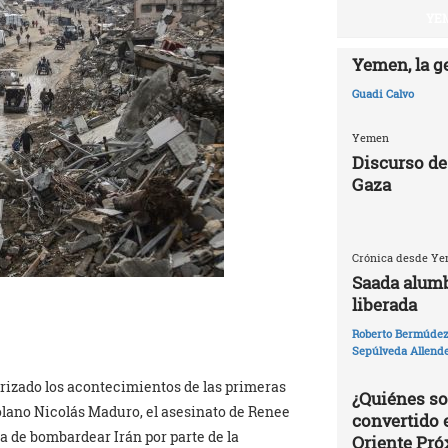
YEM
Yemen, la g
Guadi Calvo
Yemen
Discurso de
Gaza
Crónica desde Yem
Saada alumb
liberada
Roberto Bermúdez 
Sepúlveda Allend
rizado los acontecimientos de las primeras
¿Quiénes so
olano Nicolás Maduro, el asesinato de Renee
convertido 
a de bombardear Irán por parte de la
Oriente Pr