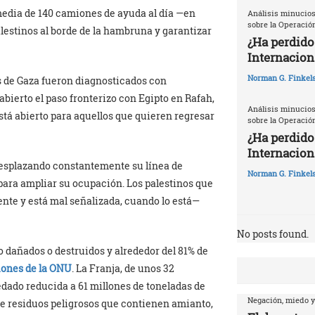
media de 140 camiones de ayuda al día —en
Análisis minucios
sobre la Operació
lestinos al borde de la hambruna y garantizar
¿Ha perdido
Internacion
Norman G. Finkels
s de Gaza fueron diagnosticados con
a abierto el paso fronterizo con Egipto en Rafah,
Análisis minucios
está abierto para aquellos que quieren regresar
sobre la Operació
¿Ha perdido
Internaciona
 desplazando constantemente su línea de
Norman G. Finkels
ara ampliar su ocupación. Los palestinos que
nte y está mal señalizada, cuando lo está—
No posts found.
do dañados o destruidos y alrededor del 81% de
ones de la ONU
. La Franja, de unos 32
edado reducida a 61 millones de toneladas de
Negación, miedo y
e residuos peligrosos que contienen amianto,