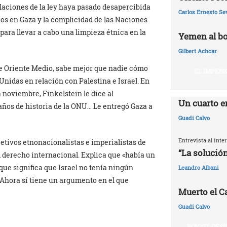
laciones de la ley haya pasado desapercibida
Carlos Ernesto Se
nos en Gaza y la complicidad de las Naciones
para llevar a cabo una limpieza étnica en la
Yemen al bo
Gilbert Achcar
de Oriente Medio, sabe mejor que nadie cómo
EL IMPERI
Unidas en relación con Palestina e Israel. En
 noviembre, Finkelstein le dice al
Un cuarto e
años de historia de la ONU… Le entregó Gaza a
Guadi Calvo
Entrevista al int
jetivos etnonacionalistas e imperialistas de
“La solución
l derecho internacional. Explica que «había un
 que significa que Israel no tenía ningún
Leandro Albani
Ahora sí tiene un argumento en el que
Muerto el Cal
Guadi Calvo
BOICOT, DES