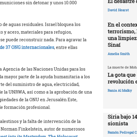
El desastre
 municiones sin detonar y unos 10.000
David Hearst
En el contex
o de aguas residuales. Israel bloquea los
terrorismo, 
 y acero, materiales para refugios,
una limpiez
 se puede reconstruir nada. Para agravar la
Sinaí
 de 37 ONG internacionales
, entre ellas
Amelia Smith
La muerte de Mo
 la Agencia de las Naciones Unidas para los
La gota que 
a mayor parte de la ayuda humanitaria a los
revolución 
rte del suministro de agua, electricidad,
Rania Al Malky
de la UNRWA, así como a la aprobación de una
ropiedades de la ONU en Jerusalén Este,
de formación profesional.
Siria bajo 1
lestinos y la falta de intervención de la
sionista
 Norman Finkelstein, autor de numerosos
Ramón Pedregal C
est into its Martyrdom
,
The Holocaust