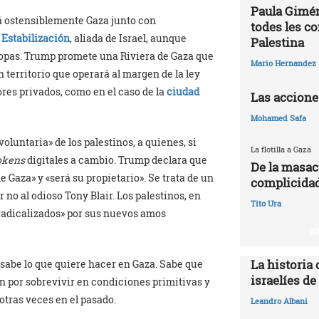
Paula Gimén
á ostensiblemente Gaza junto con
todes les c
 Estabilización
, aliada de Israel, aunque
Palestina
opas. Trump promete una Riviera de Gaza que
Mario Hernandez
territorio que operará al margen de la ley
res privados, como en el caso de la
ciudad
Las accione
Mohamed Safa
luntaria» de los palestinos, a quienes, si
La flotilla a Gaza
okens
digitales a cambio. Trump declara que
De la masac
e Gaza» y «será su propietario». Se trata de un
complicidad
 no al odioso Tony Blair. Los palestinos, en
Tito Ura
sradicalizados» por sus nuevos amos
N
La historia 
 sabe lo que quiere hacer en Gaza. Sabe que
israelíes de
n por sobrevivir en condiciones primitivas y
tras veces en el pasado.
Leandro Albani