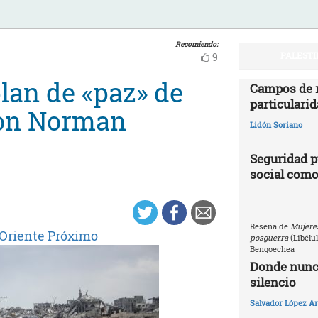
Recomiendo:
PALESTI
9
lan de «paz» de
Campos de r
particularid
con Norman
Lidón Soriano
Seguridad p
social como
Reseña de
Mujeres
 Oriente Próximo
posguerra
(Libélu
Bengoechea
Donde nunca
silencio
Salvador López Ar