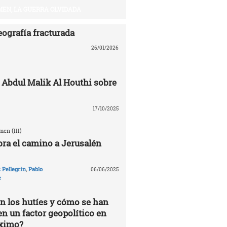
EN, LA GUERRA OLVIDADA
eografía fracturada
26/01/2026
 Abdul Malik Al Houthi sobre
17/10/2025
en (III)
ra el camino a Jerusalén
Pellegrin
,
Pablo
06/06/2025
e
n los hutíes y cómo se han
en un factor geopolítico en
óximo?