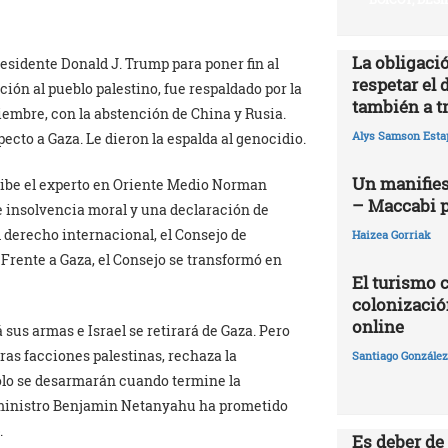
La obligació
esidente Donald J. Trump para poner fin al
respetar el 
ción al pueblo palestino, fue respaldado por la
también a t
embre, con la abstención de China y Rusia.
Alys Samson Esta
cto a Gaza. Le dieron la espalda al genocidio.
Un manifies
ribe el experto en Oriente Medio Norman
– Maccabi 
e insolvencia moral y una declaración de
l derecho internacional, el Consejo de
Haizea Gorriak
 Frente a Gaza, el Consejo se transformó en
El turismo 
colonizació
online
sus armas e Israel se retirará de Gaza. Pero
ras facciones palestinas, rechaza la
Santiago González 
ólo se desarmarán cuando termine la
r ministro Benjamin Netanyahu ha prometido
.
Es deber de