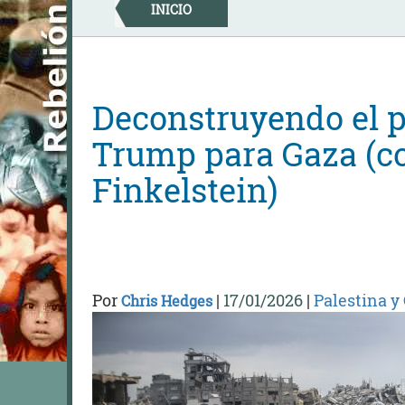
Skip
INICIO
to
content
Deconstruyendo el p
Trump para Gaza (
Finkelstein)
Por
|
17/01/2026
|
Palestina y
Chris Hedges