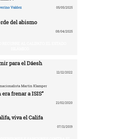
verino Valdez
05/05/2025
rde del abismo
08/04/2025
O RECURRE AL CALIFATO: EL ESTADO
ISLÁMICO
mir para el Dáesh
12/12/2022
ernacionalista Martin Klamper
 era frenar a ISIS”
21/02/2020
ifa, viva el Califa
07/11/2019
INVERSIONES Y SANCIONES CONTRA EL