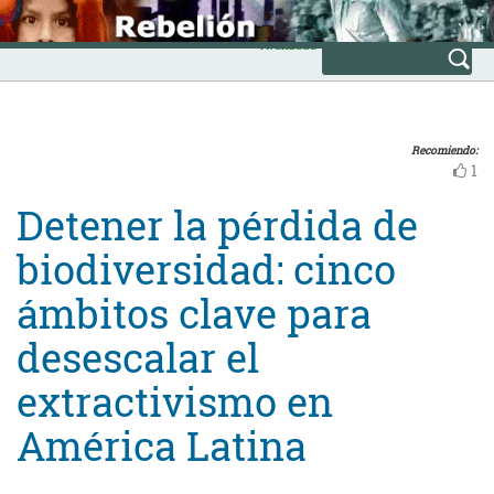
Skip
INICIO
to
Avanzada
content
Recomiendo:
1
Detener la pérdida de
biodiversidad: cinco
ámbitos clave para
desescalar el
extractivismo en
América Latina