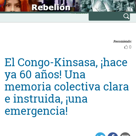
Skip
INICIO
to
Avanzada
content
Recomiendo:
0
El Congo-Kinsasa, ¡hace
ya 60 años! Una
memoria colectiva clara
e instruida, ¡una
emergencia!