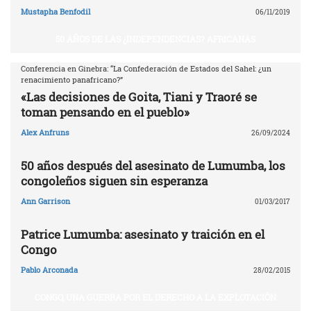
Mustapha Benfodil
06/11/2019
50 AÑOS DE LAS ¿INDEPENDENCIAS? AFRICANAS
Conferencia en Ginebra: “La Confederación de Estados del Sahel: ¿un
renacimiento panafricano?”
«Las decisiones de Goita, Tiani y Traoré se
toman pensando en el pueblo»
Alex Anfruns
26/09/2024
50 años después del asesinato de Lumumba, los
congoleños siguen sin esperanza
Ann Garrison
01/03/2017
Patrice Lumumba: asesinato y traición en el
Congo
Pablo Arconada
28/02/2015
CONGO, UNA GUERRA POR EL DERECHO A LA EXPLOTACIÓN