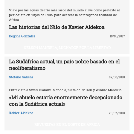
Viaje por las aguas del río más largo del mundo sirve como pretexto al
periodista en 'Hijos del Nilo' para acercar la heterogénea realidad de
África
Las historias del Nilo de Xavier Aldekoa
Begoña González
18/05/2017
NELSON MANDELA, LUCHADOR POR LA LIBERTAD
La Sudáfrica actual, un país pobre basado en el
neoliberalismo
Stefano Galieni
07/08/2018
Entrevista a Swati Dlamini-Mandela, nieta de Nelson y Winnie Mandela
«Mi abuelo estaría enormemente decepcionado
con la Sudáfrica actual»
Xabier Aldekoa
20/07/2018
REVUELTAS EN EL NORTE DE ÁFRICA