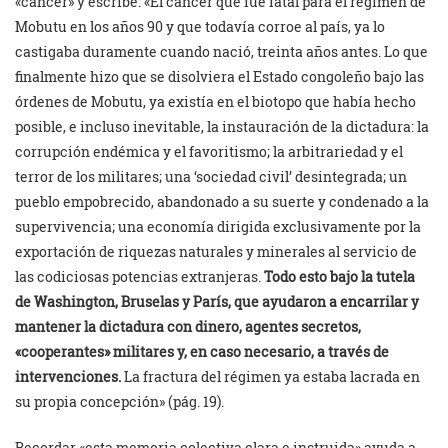
«cáncer» y escribe: «El cáncer que fue fatal para el régimen de
Mobutu en los años 90 y que todavía corroe al país, ya lo
castigaba duramente cuando nació, treinta años antes. Lo que
finalmente hizo que se disolviera el Estado congoleño bajo las
órdenes de Mobutu, ya existía en el biotopo que había hecho
posible, e incluso inevitable, la instauración de la dictadura: la
corrupción endémica y el favoritismo; la arbitrariedad y el
terror de los militares; una ‘sociedad civil’ desintegrada; un
pueblo empobrecido, abandonado a su suerte y condenado a la
supervivencia; una economía dirigida exclusivamente por la
exportación de riquezas naturales y minerales al servicio de
las codiciosas potencias extranjeras.
Todo esto bajo la tutela
de Washington, Bruselas y París, que ayudaron a encarrilar y
mantener la dictadura con dinero, agentes secretos,
«cooperantes» militares y, en caso necesario, a través de
intervenciones.
La fractura del régimen ya estaba lacrada en
su propia concepción» (pág. 19).
Recordar «esta memoria colectiva clara e instruida» ayuda a