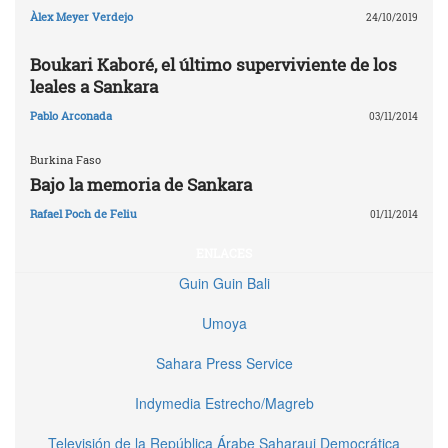
Àlex Meyer Verdejo
24/10/2019
Boukari Kaboré, el último superviviente de los
leales a Sankara
Pablo Arconada
03/11/2014
Burkina Faso
Bajo la memoria de Sankara
Rafael Poch de Feliu
01/11/2014
ENLACES
Guin Guin Bali
Umoya
Sahara Press Service
Indymedia Estrecho/Magreb
Televisión de la República Árabe Saharaui Democrática