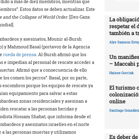
erdido a más de diez miembros, mientras que
embros”. Estos datos se deben actualizar. Este
e and the Collapse of World Order
. [Des-Gaza:
La obligació
undial].
respetar el 
también a t
bombardeos y asesinatos, Mounir al-Bursh
Alys Samson Esta
no) y Mahmoud Basal (portavoz de la Agencia
te
r
ueda de prensa
. Al-Bursh afirmó que los
Un manifies
s e impedían al personal de rescate acceder a
– Maccabi 
 muertas. Afirmó que a consecuencia de ello
Haizea Gorriak
 los comen los perros”. Basal, por su parte,
s escombros porque los equipos de rescate ya
El turismo 
nían equipamiento para salvar a estas
colonizació
online
bombardean zonas residenciales y asesinan a
den rescatar a las personas heridas y
Santiago González 
iodista Hossam Shabat, que informa desde el
ombardeos y asesinatos israelíes en el norte
r a las personas muertas y utilizamos
Es deber de