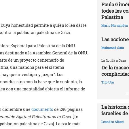
Paula Gimén
todes les c
Palestina
 cuya honestidad permite a quien lo lea darse
Mario Hernandez
ontra la población palestina de Gaza.
Las accione
latora Especial para Palestina de la ONU
Mohamed Safa
as destinado a la Asamblea General de la ONU.
parte de un proyecto centenario de
La flotilla a Gaza
De la masac
stina, una mancha para el sistema
complicidad
 hay que investigar y juzgar”. Los
ocidio, sino con la base que lo sustenta, la
Tito Ura
lea con una mentalidad abierta el informe de
N
La historia 
en diciembre une
documento
de 296 páginas
israelíes de
enocide Against Palestinians in Gaza
. [Te
Leandro Albani
población palestina de Gaza]. La parte más