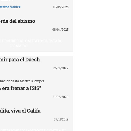
verino Valdez
05/05/2025
rde del abismo
08/04/2025
O RECURRE AL CALIFATO: EL ESTADO
ISLÁMICO
mir para el Dáesh
12/12/2022
ernacionalista Martin Klamper
 era frenar a ISIS”
21/02/2020
ifa, viva el Califa
07/11/2019
INVERSIONES Y SANCIONES CONTRA EL