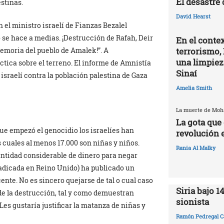
El desastre
stinas.
David Hearst
h el ministro israelí de Fianzas Bezalel
 se hace a medias. ¡Destrucción de Rafah, Deir
En el contex
terrorismo, 
 memoria del pueblo de Amalek!”. A
una limpiez
tica sobre el terreno. El informe de Amnistía
Sinaí
sraelí contra la población palestina de Gaza
Amelia Smith
La muerte de Mo
La gota que 
ue empezó el genocidio los israelíes han
revolución 
 cuales al menos 17.000 son niñas y niños.
Rania Al Malky
antidad considerable de dinero para negar
radicada en Reino Unido) ha publicado un
nte. No es sincero quejarse de tal o cual caso
Siria bajo 1
de la destrucción, tal y como demuestran
sionista
s gustaría justificar la matanza de niñas y
Ramón Pedregal C