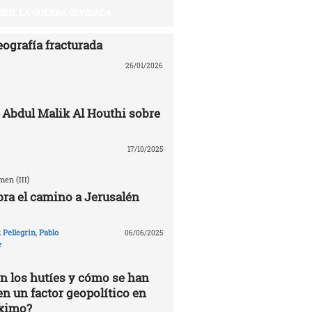
EN, LA GUERRA OLVIDADA
eografía fracturada
26/01/2026
 Abdul Malik Al Houthi sobre
17/10/2025
en (III)
ra el camino a Jerusalén
Pellegrin
,
Pablo
06/06/2025
e
n los hutíes y cómo se han
en un factor geopolítico en
óximo?