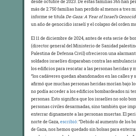
desde octubre de 2023. De estas familias 365 han p
más de 2.750 familias han perdido al menos a tres mi
informe se titula
De-Gaza: A Year of Israel’s Genocid
un año de genocidio israelí y el colapso del orden m
El 11 de diciembre de 2024, antes de esta serie de 
(director general del Ministerio de Sanidad palesti
Palestina de Defensa Civil) ofrecieron una alarman
soldados israelíes disparaban contra las ambulancia
los edificios para rescatar a las personas heridas y
“los cadáveres quedan abandonados en las calles y se
afirmó que muchas personas heridas morían bajo lo
no podía acceder a los edificios bombardeados ni te
personas. Esto significa que los israelíes no solo 
personas civiles desarmadas, sino también que impi
enterrar dignamente a las personas muertas. El per
norte de Gaza,
escribió
: “Debido al aumento de los b
de Gaza, nos hemos quedado sin bolsas para enterra