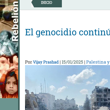
Skip
INICIO
to
content
El genocidio contin
Por
|
15/01/2025
|
Palestina 
Vijay Prashad