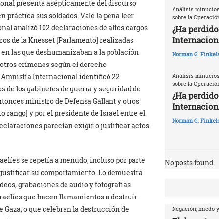
cional presenta asépticamente del discurso
Análisis minucios
n práctica sus soldados. Vale la pena leer
sobre la Operació
onal analizó 102 declaraciones de altos cargos
¿Ha perdido
Internacion
bros de la Knesset [Parlamento] realizadas
24 en las que deshumanizaban a la población
Norman G. Finkels
u otros crímenes según el derecho
Análisis minucios
 Amnistía Internacional identificó 22
sobre la Operació
 de los gabinetes de guerra y seguridad de
¿Ha perdido
ntonces ministro de Defensa Gallant y otros
Internaciona
to rango] y por el presidente de Israel entre el
Norman G. Finkels
declaraciones parecían exigir o justificar actos
raelíes se repetía a menudo, incluso por parte
No posts found.
a justificar su comportamiento. Lo demuestra
ídeos, grabaciones de audio y fotografías
israelíes que hacen llamamientos a destruir
de Gaza, o que celebran la destrucción de
Negación, miedo y