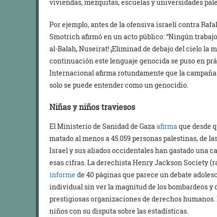
viviendas, mezquitas, escuelas y universidades pale
Por ejemplo, antes de la ofensiva israelí contra Rafa
Smotrich afirmó en un acto público: “Ningún trabajo
al-Balah, Nuseirat! ¡Eliminad de debajo del cielo la
continuación este lenguaje genocida se puso en prác
Internacional afirma rotundamente que la campaña i
solo se puede entender como un genocidio.
Niñ
a
s y niñ
o
s
travieso
s
El Ministerio de Sanidad de Gaza
afirma
que desde q
matado al menos a 45.059 personas palestinas, de las
Israel y sus aliados occidentales han gastado una c
esas cifras. La derechista Henry Jackson Society (
informe
de 40 páginas que parece un debate adolesce
individual sin ver la magnitud de los bombardeos y 
prestigiosas organizaciones de derechos humanos. Le
niños con su disputa sobre las estadísticas.