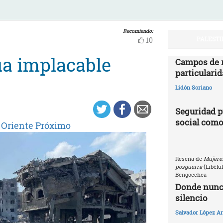
Recomiendo:
PALESTI
10
úa implacable
Campos de r
particularid
Lidón Soriano
Seguridad p
social como
y Oriente Próximo
Reseña de
Mujeres
posguerra
(Libélu
Bengoechea
Donde nunca
silencio
Salvador López Ar