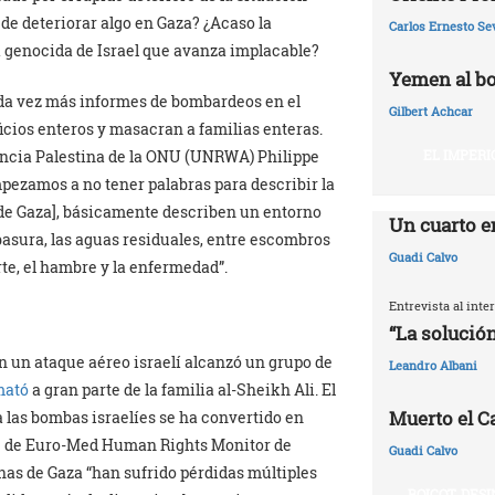
de deteriorar algo en Gaza? ¿Acaso la
Carlos Ernesto Se
ra genocida de Israel que avanza implacable?
Yemen al bo
cada vez más informes de bombardeos en el
Gilbert Achcar
icios enteros y masacran a familias enteras.
EL IMPERI
encia Palestina de la ONU (UNRWA) Philippe
pezamos a no tener palabras para describir la
[de Gaza], básicamente describen un entorno
Un cuarto e
basura, las aguas residuales, entre escombros
Guadi Calvo
te, el hambre y la enfermedad”.
Entrevista al int
“La solución
ón un ataque aéreo israelí alcanzó un grupo de
Leandro Albani
mató
a gran parte de la familia al-Sheikh Ali. El
Muerto el Cal
a las bombas israelíes se ha convertido en
me de Euro-Med Human Rights Monitor de
Guadi Calvo
nas de Gaza “han sufrido pérdidas múltiples
BOICOT, DES