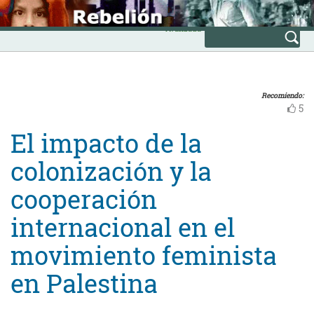
Skip
INICIO
to
Avanzada
content
Recomiendo:
5
El impacto de la
colonización y la
cooperación
internacional en el
movimiento feminista
en Palestina