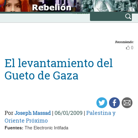
Skip
INICIO
to
Avanzada
content
Recomiendo:
0
El levantamiento del
Gueto de Gaza
Por
|
06/01/2009
|
Palestina y
Joseph Massad
Oriente Próximo
Fuentes:
The Electronic Intifada