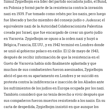
Szmul Zygielbojm era líder del partido socialista judío, el Bund,
en Polonia y formó parte de la resistencia contra la invasión
nazi en 1939. Fue tomado como rehén por los nazis, pero luego
fue liberado y hecho miembro del consejo judío o
Judenrat
, el
equivalente nazi de la Autoridad Colaboracionista Palestina
creada por Israel, que fue encargado de crear un gueto judío
en Varsovia. Zygielbojm se opuso a la orden nazi y huyó a
Bélgica, Francia, EE.UU., y en 1942 terminó en Londres donde
se unió al gobierno polaco en exilio. El 12 de mayo de 1943,
después de recibir información de que la resistencia en el
Gueto de Varsovia había sido finalmente aplastada y que
muchos de sus combatientes fueron asesinados, Zygielbojm
abrió el gas en su apartamento en Londres y se suicidó en
protesta contra la indiferencia e inacción de los Aliados ante
los sufrimientos de los judíos en Europa ocupada por los nazi.
También consideró que no tenía derecho a vivir después que
sus compañeros fueron muertos resistiendo a los nazis. En su
carta de despedida, Zygielbojm insistió en que aunque los