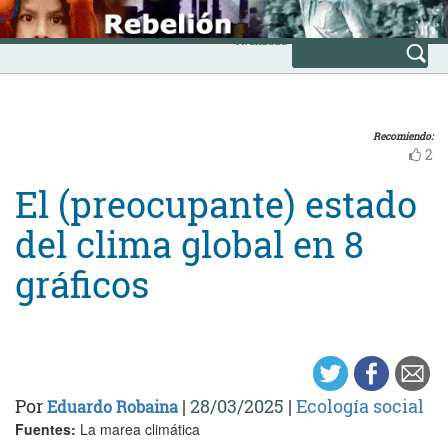
Skip
INICIO
to
Avanzada
content
Recomiendo:
2
El (preocupante) estado
del clima global en 8
gráficos
Por
|
28/03/2025
|
Ecología social
Eduardo Robaina
Fuentes:
La marea climática