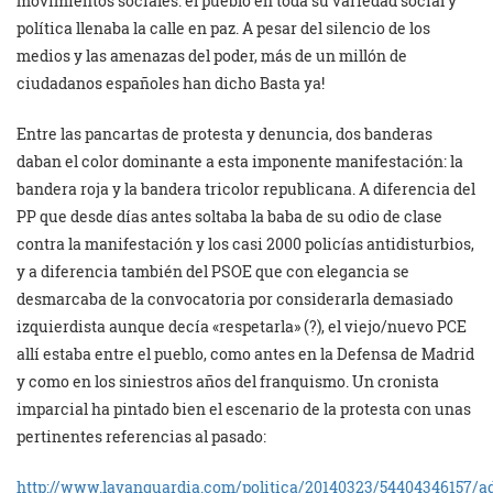
movimientos sociales: el pueblo en toda su variedad social y
política llenaba la calle en paz. A pesar del silencio de los
medios y las amenazas del poder, más de un millón de
ciudadanos españoles han dicho Basta ya!
Entre las pancartas de protesta y denuncia, dos banderas
daban el color dominante a esta imponente manifestación: la
bandera roja y la bandera tricolor republicana. A diferencia del
PP que desde días antes soltaba la baba de su odio de clase
contra la manifestación y los casi 2000 policías antidisturbios,
y a diferencia también del PSOE que con elegancia se
desmarcaba de la convocatoria por considerarla demasiado
izquierdista aunque decía «respetarla» (?), el viejo/nuevo PCE
allí estaba entre el pueblo, como antes en la Defensa de Madrid
y como en los siniestros años del franquismo. Un cronista
imparcial ha pintado bien el escenario de la protesta con unas
pertinentes referencias al pasado:
http://www.lavanguardia.com/politica/20140323/54404346157/ad