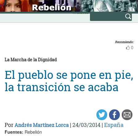
Skip
INICIO
to
Avanzada
content
Recomiendo:
0
La Marcha de la Dignidad
El pueblo se pone en pie,
la transición se acaba
Por
|
24/03/2014
|
España
Andrés Martínez Lorca
Fuentes:
Rebelión