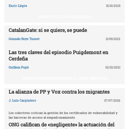
Enric Llopis
31/10/2025
CRISIS POLÍTICA EN CATALUÑA
CatalanGate: si se quiere, se puede
Gonzalo Boye Tusset
11/05/2022
Las tres claves del episodio Puigdemont en
Cerdeña
Guillem Pujol
02/10/2021
INMIGRACIÓN (DEFENDIENDO EL LIBRE MERCADO)
La alianza de PP y Vox contra los migrantes
J. Luis Carpintero
07/07/2026
Los colectivos critican la gestión de los certificados de vulnerabilidad y
las barreras de acceso al empadronamiento
ONG califican de «negligente» la actuación del