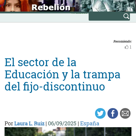
Skip
INICIO
to
Avanzada
content
Recomiendo:
1
El sector de la
Educación y la trampa
del fijo-discontinuo
Por
|
06/09/2025
|
España
Laura L. Ruiz