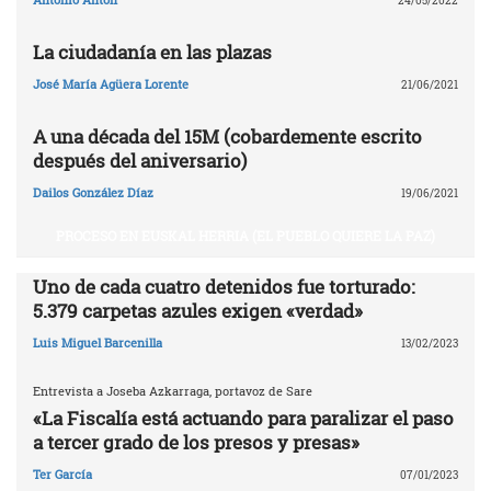
24/05/2022
La ciudadanía en las plazas
José María Agüera Lorente
21/06/2021
A una década del 15M (cobardemente escrito
después del aniversario)
Dailos González Díaz
19/06/2021
PROCESO EN EUSKAL HERRIA (EL PUEBLO QUIERE LA PAZ)
Uno de cada cuatro detenidos fue torturado:
5.379 carpetas azules exigen «verdad»
Luis Miguel Barcenilla
13/02/2023
Entrevista a Joseba Azkarraga, portavoz de Sare
«La Fiscalía está actuando para paralizar el paso
a tercer grado de los presos y presas»
Ter García
07/01/2023