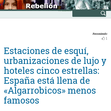
Skip
INICIO
to
Avanzada
content
Recomiendo:
1
Estaciones de esquí,
urbanizaciones de lujo y
hoteles cinco estrellas:
España está llena de
«Algarrobicos» menos
famosos