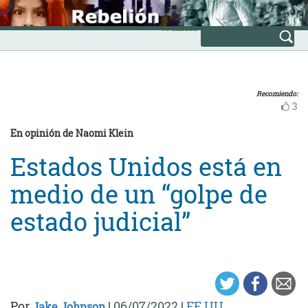
Skip
INICIO
to
Avanzada
content
Recomiendo:
3
En opinión de Naomi Klein
Estados Unidos está en
medio de un “golpe de
estado judicial”
Por
|
06/07/2022
|
EE.UU.
Jake Johnson