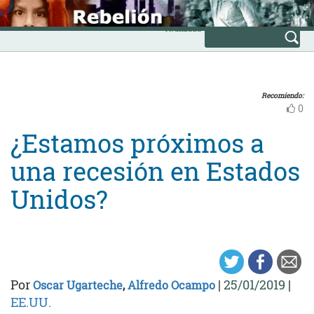
Skip
INICIO
to
Avanzada
content
Recomiendo:
0
¿Estamos próximos a
una recesión en Estados
Unidos?
Por
|
25/01/2019
|
Oscar Ugarteche
,
Alfredo Ocampo
EE.UU.