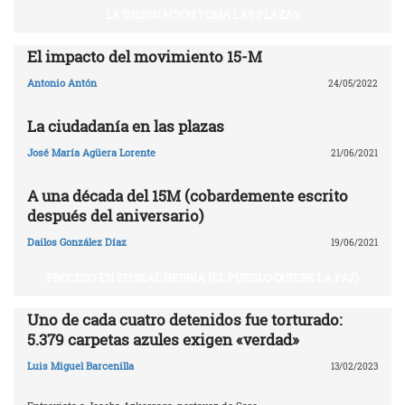
LA INDIGNACIÓN TOMA LAS PLAZAS
El impacto del movimiento 15-M
Antonio Antón
24/05/2022
La ciudadanía en las plazas
José María Agüera Lorente
21/06/2021
A una década del 15M (cobardemente escrito
después del aniversario)
Dailos González Díaz
19/06/2021
PROCESO EN EUSKAL HERRIA (EL PUEBLO QUIERE LA PAZ)
Uno de cada cuatro detenidos fue torturado:
5.379 carpetas azules exigen «verdad»
Luis Miguel Barcenilla
13/02/2023