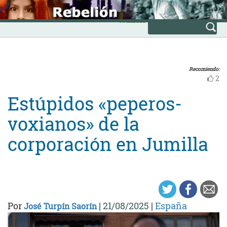
Skip
INICIO
to
Avanzada
content
Recomiendo:
2
Estúpidos «peperos-
voxianos» de la
corporación en Jumilla
Por
|
21/08/2025
|
España
José Turpín Saorín