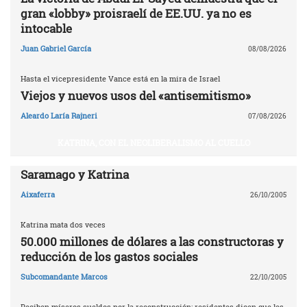
gran «lobby» proisraelí de EE.UU. ya no es
intocable
Juan Gabriel García
08/08/2026
Hasta el vicepresidente Vance está en la mira de Israel
Viejos y nuevos usos del «antisemitismo»
Aleardo Laría Rajneri
07/08/2026
KATRINA, CON EL NEOLIBERALISMO AL CUELLO
Saramago y Katrina
Aixaferra
26/10/2005
Katrina mata dos veces
50.000 millones de dólares a las constructoras y
reducción de los gastos sociales
Subcomandante Marcos
22/10/2005
Reciben míseros sueldos por la reconstrucción; residentes dicen que les