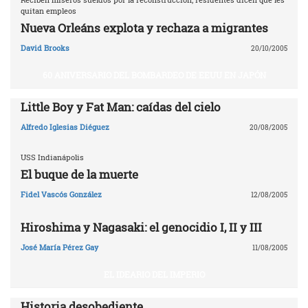
quitan empleos
Nueva Orleáns explota y rechaza a migrantes
David Brooks
20/10/2005
60 ANIVERSARIO DEL BOMBARDEO DE EEUU EN JAPÓN
Little Boy y Fat Man: caídas del cielo
Alfredo Iglesias Diéguez
20/08/2005
USS Indianápolis
El buque de la muerte
Fidel Vascós González
12/08/2005
Hiroshima y Nagasaki: el genocidio I, II y III
José María Pérez Gay
11/08/2005
EL IDEARIO DEL IMPERIO
Historia desobediente