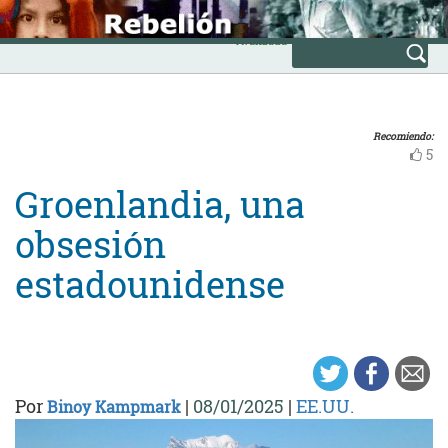
Skip
INICIO
to
Avanzada
content
Recomiendo:
5
Groenlandia, una
obsesión
estadounidense
Por
|
08/01/2025
|
EE.UU.
Binoy Kampmark