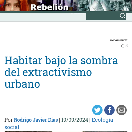
Skip
INICIO
to
Avanzada
content
Recomiendo:
5
Habitar bajo la sombra
del extractivismo
urbano
Por
|
19/09/2024
|
Ecología
Rodrigo Javier Dias
social