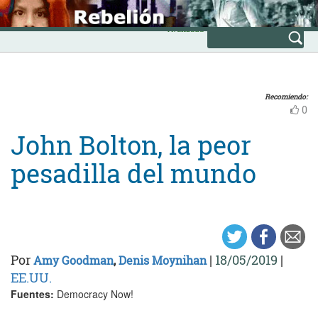
Skip
INICIO
to
Avanzada
content
Recomiendo:
0
John Bolton, la peor
pesadilla del mundo
Por
|
18/05/2019
|
Amy Goodman
,
Denis Moynihan
EE.UU.
Fuentes:
Democracy Now!