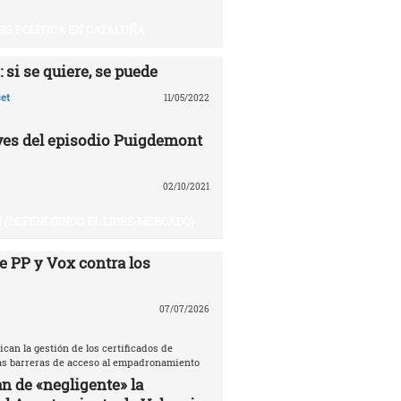
SIS POLÍTICA EN CATALUÑA
 si se quiere, se puede
et
11/05/2022
aves del episodio Puigdemont
02/10/2021
 (DEFENDIENDO EL LIBRE MERCADO)
e PP y Vox contra los
07/07/2026
ican la gestión de los certificados de
las barreras de acceso al empadronamiento
n de «negligente» la