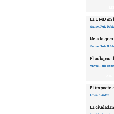
RE
La UMD en l
Manuel Ruiz Robl
No a la guer
Manuel Ruiz Robl
El colapso d
Manuel Ruiz Robl
LA IN
El impacto 
Antonio Antón
La ciudadan