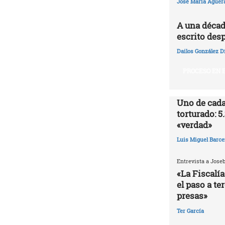
José María Agüer
A una décad
escrito desp
Dailos González D
PROCESO EN E
Uno de cada
torturado: 5
«verdad»
Luis Miguel Barce
Entrevista a Jose
«La Fiscalía
el paso a te
presas»
Ter García