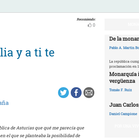
Recomiendo:
MONA
0
De la monar
ia y a ti te
Pablo A. Martin Bo
La república cumpl
proclamación en 1
Monarquía i
vergüenza
Tomás F. Ruiz
aña
Juan Carlos,
Daniel Campione
POR UNA VI
blica de Asturias que qué me parecía que
n el que se planteaba la posibilidad de