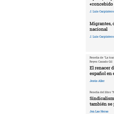
«concebido 
J. Luis Carpintero
Migrantes, 
nacional
J. Luis Carpintero
Reseña de "La tran
Reyes Casado Gil
El renacer 
español en e
Jesús Aller
Reseña del libro "
Sindicalism
también se 
Jon Las Heras