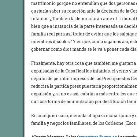
matrimonio porque no entendían que dos personas 
gustaría saber su reacción ante la decisión de la Co
infantas. ¿También la denunciarán ante el Tribunal C
bien que a instancia de la parte interesada se decid
familia real para así tratar de evitar que les salpiq
miembros díscolos? Y es que, como sigamos así, esto 
gobernar como dios manda se le va a poner cada dí
Finalmente, hay otra cosa que también me gustaría 
expulsadas de la Casa Real las infantas, el yerno y l
dejarán de percibir ingresos de los Presupuestos Gen
reducirá la partida presupuestaria proporcionalment
expulsión y, si no es así, cabrán a más entre los que 
curiosa forma de acumulación por destitución famil
En cualquier caso, menuda chapuza monárquica y c
familia y negocios familiares, de los Corleone. ¡Esos 