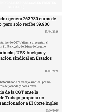
SINDICAL (LUCHAS LOCALES, FRENTES
GLOBALES)
ador genera 262.730 euros de
, pero solo recibe 39.900
17/04/2026
rtarias de CGT-València presentan el
s Strike Again
, de Eduardo Lozano
rbucks, UPS: huelgas y
ación sindical en Estados
05/01/2026
bstaculizado el trabajo sindical por no
tros de jornada y horas extra
a de la CGT ante la
de Trabajo propicia un
sancionador a El Corte Inglés
31/10/2025