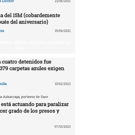
a Lorente
21/06/2021
a del 15M (cobardemente
ués del aniversario)
íaz
19/06/2021
USKAL HERRIA (EL PUEBLO QUIERE LA
PAZ)
 cuatro detenidos fue
.379 carpetas azules exigen
nilla
13/02/2023
ba Azkarraga, portavoz de Sare
 está actuando para paralizar
rcer grado de los presos y
07/01/2023