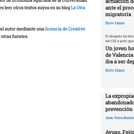
esor de Economía Aplicada de la Universidad
actuación d
ante el proc
es leer otros textos suyos en su blog
La Otra
migratoria
Enric Llopis
 del autor mediante una
licencia de Creative
 otras fuentes.
El abogado ha den
del CIE y pide que
Un joven ho
de Valencia
iba a ser de
Enric Llopis
La expropia
abandonado
prevención 
Juan Viera Beníte
Ayuso, Feijo