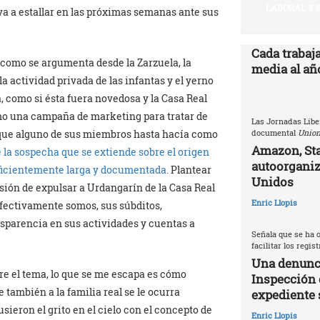
LABORAL Y 
a a estallar en las próximas semanas ante sus
Cada trabaj
 como se argumenta desde la Zarzuela, la
media al año
a actividad privada de las infantas y el yerno
, como si ésta fuera novedosa y la Casa Real
mo una campaña de marketing para tratar de
Las Jornadas Libe
a que alguno de sus miembros hasta hacía como
documental
Union
Amazon, Sta
e la sospecha que se extiende sobre el origen
autoorganiz
uficientemente larga y documentada.
Plantear
Unidos
cisión de expulsar a Urdangarín de la Casa Real
Enric Llopis
 efectivamente somos, sus súbditos,
sparencia en sus actividades y cuentas a
Señala que se ha o
facilitar los regis
Una denunci
bre el tema, lo que se me escapa es cómo
Inspección 
 también a la familia real se le ocurra
expediente 
ieron el grito en el cielo con el concepto de
Enric Llopis