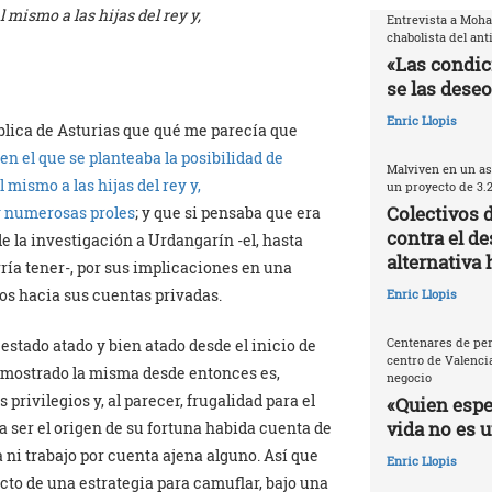
 mismo a las hijas del rey y,
Entrevista a Moh
chabolista del ant
«Las condic
se las deseo
Enric Llopis
blica de Asturias que qué me parecía que
n el que se planteaba la posibilidad de
Malviven en un as
 mismo a las hijas del rey y,
un proyecto de 3.
Colectivos 
y numerosas proles
; y que si pensaba que era
contra el de
e la investigación a Urdangarín -el, hasta
alternativa 
ría tener-, por sus implicaciones en una
os hacia sus cuentas privadas.
Enric Llopis
Centenares de per
 estado atado y bien atado desde el inicio de
centro de Valencia
demostrado la misma desde entonces es,
negocio
privilegios y, al parecer, frugalidad para el
«Quien espec
vida no es 
 ser el origen de su fortuna habida cuenta de
 ni trabajo por cuenta ajena alguno. Así que
Enric Llopis
cto de una estrategia para camuflar, bajo una