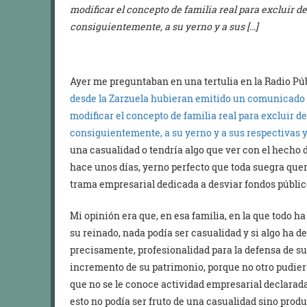
modificar el concepto de familia real para excluir del
consiguientemente, a su yerno y a sus […]
Ayer me preguntaban en una tertulia en la Radio Pú
desde la Zarzuela hubieran emitido un comunicado e
modificar el concepto de familia real para excluir del
consiguientemente, a su yerno y a sus respectivas 
una casualidad o tendría algo que ver con el hecho d
hace unos días, yerno perfecto que toda suegra quer
trama empresarial dedicada a desviar fondos públic
Mi opinión era que, en esa familia, en la que todo ha
su reinado, nada podía ser casualidad y si algo ha 
precisamente, profesionalidad para la defensa de sus 
incremento de su patrimonio, porque no otro pudiera
que no se le conoce actividad empresarial declarada
esto no podía ser fruto de una casualidad sino produ