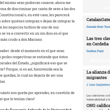
del mismo sexo pudieran casarse, ahora me
CRI
rona de discriminar por razón de sexo a las dos
onstitucional o, en este caso, les parecerá
CatalanGate:
a sobre quiénes integran o dejan de integrar la
uen los negocios turbios de uno de sus
Gonzalo Boye Tuss
se va a convertir en un sin dios en el que
Las tres cl
a más crudo a don Mariano.
en Cerdeña
saber: desde el momento en el que sean
Guillem Pujol
as proles respectivas se entiende que éstos
INMIGRACIÓN
erales del Estado, ¿significará eso que se
e? Porque, si es así, bienvenida sea la
La alianza d
se quedan, lo cual no dejaría de ser una
migrantes
iar.
J. Luis Carpintero
uánto nos queda por aprender, en cuestión de
Los colectivos crit
sí que lo tenían claro!
vulnerabilidad y 
ONG califica