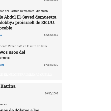
08/08/2026
ias del Partido Demócrata, Michigan
 de Abdul El-Sayed demuestra
«lobby» proisraelí de EE.UU.
tocable
ía
08/08/2026
dente Vance está en la mira de Israel
evos usos del
ismo»
eri
07/08/2026
ON EL NEOLIBERALISMO AL CUELLO
 Katrina
26/10/2005
veces
nes de dólares a las