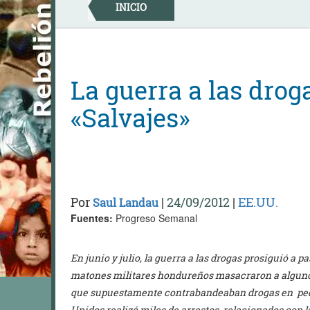
Skip
INICIO
to
content
La guerra a las dro
«Salvajes»
Por
|
24/09/2012
|
EE.UU.
Saul Landau
Fuentes:
Progreso Semanal
En junio y julio, la guerra a las drogas prosiguió a
matones militares hondureños masacraron a algun
que supuestamente contrabandeaban drogas en peq
Unidos realizó miles de arrestos relacionados con l