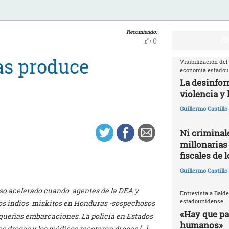
Recomiendo:
FR
0
gas produce
Visibilización del
economía estado
La desinfor
violencia y 
Guillermo Castill
Ni criminale
millonarias
fiscales de 
Guillermo Castill
 paso acelerado cuando agentes de la DEA y
Entrevista a Balde
estadounidense.
os indios miskitos en Honduras -sospechosos
«Hay que par
ueñas embarcaciones. La policía en Estados
humanos»
as drogas y los médicos recetaron drogas […]