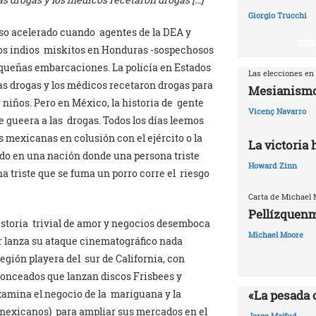
Giorgio Trucchi
 paso acelerado cuando agentes de la DEA y
SUB
os indios miskitos en Honduras -sospechosos
ueñas embarcaciones. La policía en Estados
Las elecciones en
as drogas y los médicos recetaron drogas para
Mesianismo
 niños. Pero en México, la historia de gente
Vicenç Navarro
e gueera a las drogas. Todos los días leemos
 mexicanas en colusión con el ejército o la
La victoria
ido en una nación donde una persona triste
Howard Zinn
a triste que se fuma un porro corre el riesgo
Carta de Michael
Pellízquenm
historia trivial de amor y negocios desemboca
Michael Moore
or lanza su ataque cinematográfico nada
región playera del sur de California, con
bronceados que lanzan discos Frisbees y
«La pesada 
xamina el negocio de la mariguana y la
 mexicanos) para ampliar sus mercados en el
Jorge Majfud