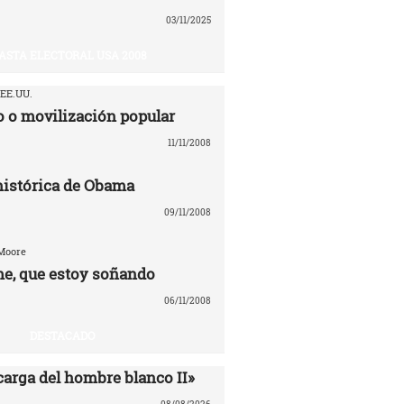
03/11/2025
ASTA ELECTORAL USA 2008
 EE.UU.
 o movilización popular
11/11/2008
 histórica de Obama
09/11/2008
 Moore
e, que estoy soñando
06/11/2008
DESTACADO
carga del hombre blanco II»