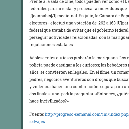
Frente a la sala de cine, todos pueden ver cómo el D
federales para arrestar y procesar a individuos que 
[I]cannabis[/I] medicinal. En julio, la Cámara de Re
electores- efectuó una votación de 262 a 163 [U]pa
federal que trataba de evitar que el gobierno federa
perseguir actividades relacionadas con la marigua
regulaciones estatales.
Adolescentes curiosos probarán la mariguana. Los 
policía puede castigar a los curiosos; los bebedores 
años, se convierten en legales. En el filme, un roma
padres, negocios aventureros con drogas que buscan
y violencia hacen una combinación segura para un é
dos finales- uno podría preguntar: «Entonces, ¿quié
hace incivilizados?»
Fuente:
http://progreso-semanal.com/ini/index.php
salvajes