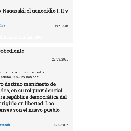
Nagasaki: el genocidio I, II y
Gay
11/08/2005
EL IDEARIO DEL IMPERIO
sobediente
22/09/2020
e líder de la comunidad judía
 rabino Shmuley Boteach:
ro destino manifiesto de
dos, en su rol providencial
a república democrática del
rigirlo en libertad. Los
nses son el nuevo pueblo
oteach
10/10/2004