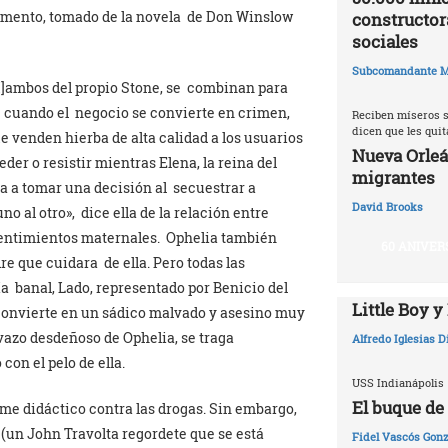
gumento, tomado de la novela de Don Winslow
constructor
sociales
Subcomandante M
 [/I]ambos del propio Stone, se combinan para
 cuando el negocio se convierte en crimen,
Reciben míseros s
dicen que les qui
ue venden hierba de alta calidad a los usuarios
Nueva Orleá
er o resistir mientras Elena, la reina del
migrantes
ga a tomar una decisión al secuestrar a
David Brooks
 al otro», dice ella de la relación entre
sentimientos maternales. Ophelia también
60 ANIVER
e que cuidara de ella. Pero todas las
ía banal, Lado, representado por Benicio del
Little Boy y
e convierte en un sádico malvado y asesino muy
ivazo desdeñoso de Ophelia, se traga
Alfredo Iglesias 
con el pelo de ella.
USS Indianápolis
El buque de
ilme didáctico contra las drogas. Sin embargo,
 (un John Travolta regordete que se está
Fidel Vascós Gonz