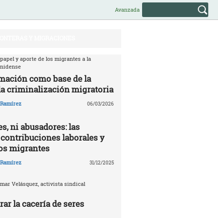
Avanzada
ONTERAS Y MIGRACIONES
 papel y aporte de los migrantes a la
unidense
mación como base de la
la criminalización migratoria
o Ramírez
06/03/2026
s, ni abusadores: las
 contribuciones laborales y
los migrantes
o Ramírez
31/12/2025
mar Velásquez, activista sindical
ar la cacería de seres