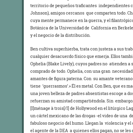
territorio de pequeños traficantes independientes 
Johnson), amigos cercanos que comparten todo. Cho
cuya mente permanece en la guerra, y el filantrópico
Botánica de la Universidad de California en Berkel
y el negocio de la distribución.
Ben cultiva superhierba, trata con justeza a sus tra
cualquier desacuerdo físico que emerja. Ellos tam
Ophelia (Blake Lively), cuyos padres no atienden a
comprado de todo. Ophelia, con una gran necesidad 
amantes de figura paterna. Con su amante veterano d
tiene ‘guerrasmos’.» Él es metal. Con Ben, que es m
una joven belleza de padres absentistas escoge a do
refuerzan su amistad compartiéndola. Sin embargo, s
[I]ménage à trois[/I] de Hollywood en el litúrgico 
un cártel mexicano de las drogas -el video de una d
fabuloso negocio del humo. Llegan la violencia y el
el agente de la DEA a quienes ellos pagan, no se les 