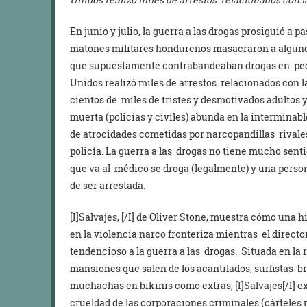
En junio y julio, la guerra a las drogas prosiguió a
matones militares hondureños masacraron a algun
que supuestamente contrabandeaban drogas en peq
Unidos realizó miles de arrestos relacionados con l
cientos de miles de tristes y desmotivados adultos y
muerta (policías y civiles) abunda en la interminabl
de atrocidades cometidas por narcopandillas rivales
policía. La guerra a las drogas no tiene mucho sent
que va al médico se droga (legalmente) y una person
de ser arrestada.
[I]Salvajes, [/I] de Oliver Stone, muestra cómo una 
en la violencia narco fronteriza mientras el direct
tendencioso a la guerra a las drogas. Situada en la 
mansiones que salen de los acantilados, surfistas 
muchachas en bikinis como extras, [I]Salvajes[/I] e
crueldad de las corporaciones criminales (cárteles