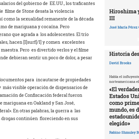
larios del gobierno de EE.UU., los traficantes
Hiroshima y 
de filme de Stone desata la violencia
III
así como la sexualidad remanente de la década
umo de mariguana y cocaína. Pero
José María Pérez 
verano que agrada a los adolescentes. El trío
les, hacen [I]surf[/I] y comen excelentes
maestra. Pero es divertido verlos y el filme
Historia de
onde debieran sentir un poco de dolor, a pesar
David Brooks
Habla el influyent
ntó documentos para incautarse de propiedades
norteamericana el
 y más visible operación de dispensarios de
«El verdade
lamación de Confiscación federal fueron
Estados Uni
como primer
de mariguana en Oakland y San José,
mundo, es di
deral». En otras palabras, la guerra a las
estadounide
s drogas continúen floreciendo en sus
elegido»
Rabino Shmuley B