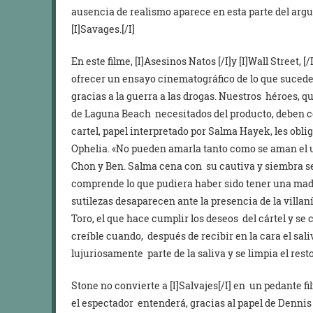
ausencia de realismo aparece en esta parte del ar
[I]Savages.[/I]
En este filme, [I]Asesinos Natos [/I]y [I]Wall Street,
ofrecer un ensayo cinematográfico de lo que sucede
gracias a la guerra a las drogas. Nuestros héroes, q
de Laguna Beach necesitados del producto, deben ced
cartel, papel interpretado por Salma Hayek, les obli
Ophelia. «No pueden amarla tanto como se aman el uno
Chon y Ben. Salma cena con su cautiva y siembra 
comprende lo que pudiera haber sido tener una madr
sutilezas desaparecen ante la presencia de la villan
Toro, el que hace cumplir los deseos del cártel y s
creíble cuando, después de recibir en la cara el sal
lujuriosamente parte de la saliva y se limpia el resto 
Stone no convierte a [I]Salvajes[/I] en un pedante f
el espectador entenderá, gracias al papel de Dennis