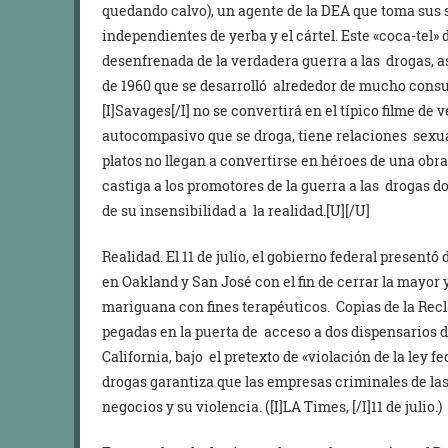
quedando calvo), un agente de la DEA que toma sus sa
independientes de yerba y el cártel. Este «coca-tel» 
desenfrenada de la verdadera guerra a las drogas, 
de 1960 que se desarrolló alrededor de mucho cons
[I]Savages[/I] no se convertirá en el típico filme de 
autocompasivo que se droga, tiene relaciones sexua
platos no llegan a convertirse en héroes de una obra 
castiga a los promotores de la guerra a las drogas d
de su insensibilidad a la realidad.[U][/U]
Realidad. El 11 de julio, el gobierno federal prese
en Oakland y San José con el fin de cerrar la mayor
mariguana con fines terapéuticos. Copias de la Rec
pegadas en la puerta de acceso a dos dispensarios 
California, bajo el pretexto de «violación de la ley fe
drogas garantiza que las empresas criminales de la
negocios y su violencia. ([I]LA Times, [/I]11 de julio.)