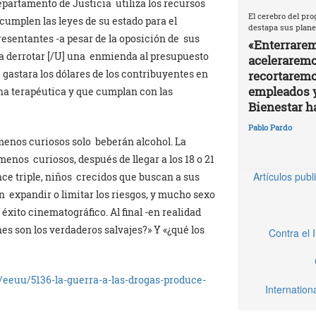
epartamento de Justicia utiliza los recursos
El cerebro del pro
cumplen las leyes de su estado para el
destapa sus plane
presentantes -a pesar de la oposición de sus
«Enterrarem
ra derrotar [/U] una enmienda al presupuesto
aceleraremos
l gastara los dólares de los contribuyentes en
recortaremo
empleados 
na terapéutica y que cumplan con las
Bienestar h
Pablo Pardo
menos curiosos solo beberán alcohol. La
menos curiosos, después de llegar a los 18 o 21
Artículos pub
nce triple, niños crecidos que buscan a sus
 expandir o limitar los riesgos, y mucho sexo
xito cinematográfico. Al final -en realidad
nes son los verdaderos salvajes?» Y «¿qué los
Contra el 
/eeuu/5136-la-guerra-a-las-drogas-produce-
Internatio