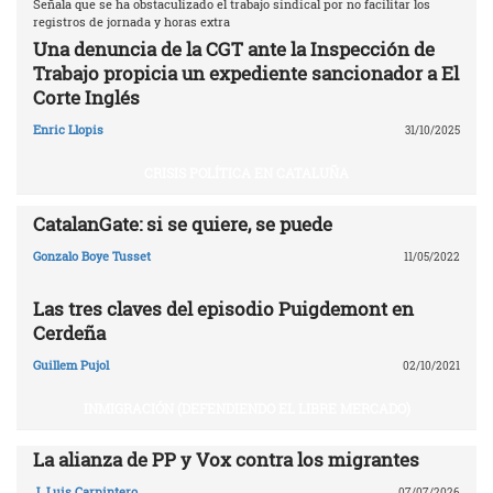
Señala que se ha obstaculizado el trabajo sindical por no facilitar los
registros de jornada y horas extra
Una denuncia de la CGT ante la Inspección de
Trabajo propicia un expediente sancionador a El
Corte Inglés
Enric Llopis
31/10/2025
CRISIS POLÍTICA EN CATALUÑA
CatalanGate: si se quiere, se puede
Gonzalo Boye Tusset
11/05/2022
Las tres claves del episodio Puigdemont en
Cerdeña
Guillem Pujol
02/10/2021
INMIGRACIÓN (DEFENDIENDO EL LIBRE MERCADO)
La alianza de PP y Vox contra los migrantes
J. Luis Carpintero
07/07/2026