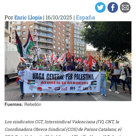
Por
|
16/10/2025
|
España
Enric Llopis
Fuentes:
Rebelión
Los sindicatos CGT, Intersindical Valenciana (IV), CNT, la
Coordinadora Obrera Sindical (COS) de Països Catalans; el