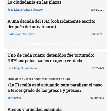
La ciudadanía en las plazas
José María Agüera Lorente
21/06/2021
A una década del 15M (cobardemente escrito
después del aniversario)
Dailos González Díaz
19/06/2021
PROCESO EN EUSKAL HERRIA (EL PUEBLO QUIERE LA PAZ)
Uno de cada cuatro detenidos fue torturado:
5.379 carpetas azules exigen «verdad»
Luis Miguel Barcenilla
13/02/2023
Entrevista a Joseba Azkarraga, portavoz de Sare
«La Fiscalía está actuando para paralizar el paso
a tercer grado de los presos y presas»
Ter García
07/01/2023
Presos y crueldad española