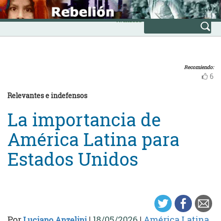
Skip
INICIO
to
Avanzada
content
Recomiendo:
6
Relevantes e indefensos
La importancia de
América Latina para
Estados Unidos
Por
|
18/05/2026
|
América Latina
Luciano Anzelini