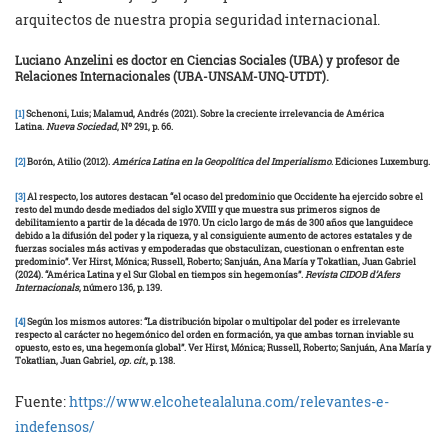
arquitectos de nuestra propia seguridad internacional.
Luciano Anzelini es doctor en Ciencias Sociales (UBA) y profesor de
Relaciones Internacionales (UBA-UNSAM-UNQ-UTDT).
[1]
Schenoni, Luis; Malamud, Andrés (2021). Sobre la creciente irrelevancia de América
Latina.
Nueva Sociedad
, Nº 291, p. 66.
[2]
Borón, Atilio (2012).
América Latina en la Geopolítica del Imperialismo
. Ediciones Luxemburg.
[3]
Al respecto, los autores destacan “el ocaso del predominio que Occidente ha ejercido sobre el
resto del mundo desde mediados del siglo XVIII y que muestra sus primeros signos de
debilitamiento a partir de la década de 1970. Un ciclo largo de más de 300 años que languidece
debido a la difusión del poder y la riqueza, y al consiguiente aumento de actores estatales y de
fuerzas sociales más activas y empoderadas que obstaculizan, cuestionan o enfrentan este
predominio”. Ver Hirst, Mónica; Russell, Roberto; Sanjuán, Ana María y Tokatlian, Juan Gabriel
(2024). “América Latina y el Sur Global en tiempos sin hegemonías”.
Revista CIDOB d’Afers
Internacionals
, número 136, p. 139.
[4]
Según los mismos autores: “La distribución bipolar o multipolar del poder es irrelevante
respecto al carácter no hegemónico del orden en formación, ya que ambas tornan inviable su
opuesto, esto es, una hegemonía global”. Ver Hirst, Mónica; Russell, Roberto; Sanjuán, Ana María y
Tokatlian, Juan Gabriel
, op. cit
., p. 138.
Fuente:
https://www.elcohetealaluna.com/relevantes-e-
indefensos/