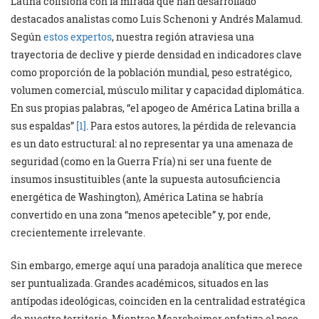
Latina colisiona con la mirada que han desarrollado
destacados analistas como Luis Schenoni y Andrés Malamud.
Según
estos expertos
, nuestra región atraviesa una
trayectoria de declive y pierde densidad en indicadores clave
como proporción de la población mundial, peso estratégico,
volumen comercial, músculo militar y capacidad diplomática.
En sus propias palabras, “el apogeo de América Latina brilla a
sus espaldas”
[1]
. Para estos autores, la pérdida de relevancia
es un dato estructural: al no representar ya una amenaza de
seguridad (como en la Guerra Fría) ni ser una fuente de
insumos insustituibles (ante la supuesta autosuficiencia
energética de Washington), América Latina se habría
convertido en una zona “menos apetecible” y, por ende,
crecientemente irrelevante.
Sin embargo, emerge aquí una paradoja analítica que merece
ser puntualizada. Grandes académicos, situados en las
antípodas ideológicas, coinciden en la centralidad estratégica
de nuestro territorio. Mientras Mearsheimer enfatiza el peso